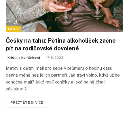
ENJOY
Češky na tahu: Pětina alkoholiček začne
pít na rodičovské dovolené
Kristina Komůrková
17. 8. 2023
Matky s dětmi mají pro sebe v průměru o hodinu času
denně méně než jejich partneři. Jak tráví volno, když už ho
konečně mají? Jaké mají koníčky a jaké na ně číhají
závislosti?
PŘEČTĚTE SI VÍCE