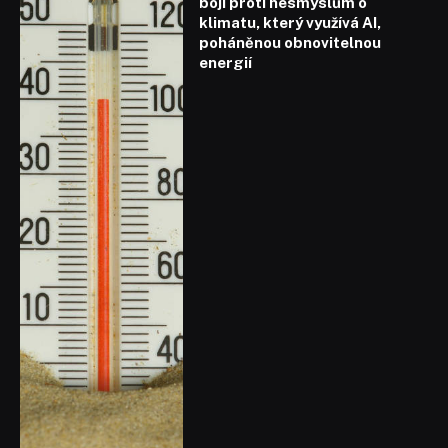
boji proti nesmyslům o
klimatu, který využívá AI,
poháněnou obnovitelnou
energií