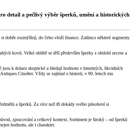
pro detail a pečlivý výběr šperků, umění a historických
i si dobře rozmýšlejí, do čeho vloží finance. Zatímco některé segmenty
rahých kovů. Velké oblibě se těší především šperky z období secese a
 jsou k dolaru skeptické a hledají hodnotu v hmotných, likvidních
í Antiques Cinolter. Vždy se zajímal o historii, v 90. letech mu
předmětů a šperků. Za více než tři dekády svého působení si
původ, zpracování a celkový kontext. Sortiment je široký – od šperků
ejen hodnotu, ale i charakter.