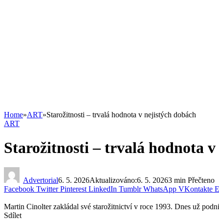
Home
»
ART
»
Starožitnosti – trvalá hodnota v nejistých dobách
ART
Starožitnosti – trvalá hodnota v
Advertorial
6. 5. 2026
Aktualizováno:
6. 5. 2026
3 min Přečteno
Facebook
Twitter
Pinterest
LinkedIn
Tumblr
WhatsApp
VKontakte
E
Martin Cinolter zakládal své starožitnictví v roce 1993. Dnes už pod
Sdílet