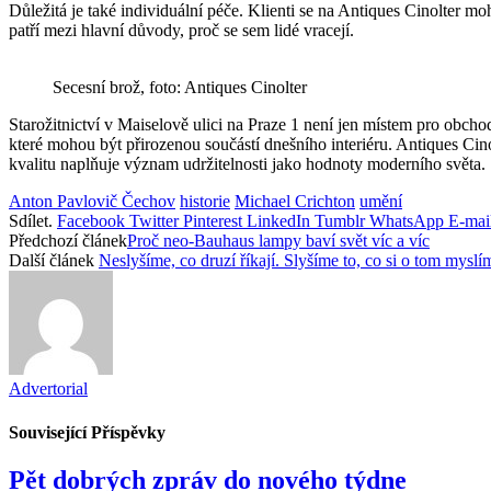
Důležitá je také individuální péče. Klienti se na Antiques Cinolter m
patří mezi hlavní důvody, proč se sem lidé vracejí.
Secesní brož, foto: Antiques Cinolter
Starožitnictví v Maiselově ulici na Praze 1 není jen místem pro obchod,
které mohou být přirozenou součástí dnešního interiéru. Antiques Cin
kvalitu naplňuje význam udržitelnosti jako hodnoty moderního světa.
Anton Pavlovič Čechov
historie
Michael Crichton
umění
Sdílet.
Facebook
Twitter
Pinterest
LinkedIn
Tumblr
WhatsApp
E-mai
Předchozí článek
Proč neo-Bauhaus lampy baví svět víc a víc
Další článek
Neslyšíme, co druzí říkají. Slyšíme to, co si o tom myslí
Advertorial
Související
Příspěvky
Pět dobrých zpráv do nového týdne