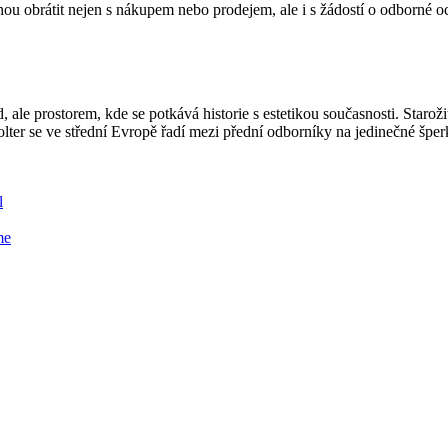
ohou obrátit nejen s nákupem nebo prodejem, ale i s žádostí o odborné 
 ale prostorem, kde se potkává historie s estetikou současnosti. Staroži
olter se ve střední Evropě řadí mezi přední odborníky na jedinečné špe
l
me