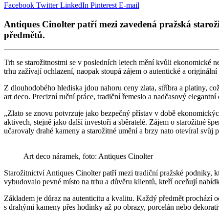
Facebook
Twitter
LinkedIn
Pinterest
E-mail
Antiques Cinolter patří mezi zavedená pražská starožit
předmětů.
Trh se starožitnostmi se v posledních letech mění kvůli ekonomické ne
trhu zažívají ochlazení, naopak stoupá zájem o autentické a originální
Z dlouhodobého hlediska jdou nahoru ceny zlata, stříbra a platiny, c
art deco. Precizní ruční práce, tradiční řemeslo a nadčasový elegantn
„Zlato se znovu potvrzuje jako bezpečný přístav v době ekonomických 
aktivech, stejně jako další investoři a sběratelé. Zájem o starožitné šp
učarovaly drahé kameny a starožitné umění a brzy nato otevíral svůj
Art deco náramek, foto: Antiques Cinolter
Starožitnictví Antiques Cinolter patří mezi tradiční pražské podniky,
vybudovalo pevné místo na trhu a důvěru klientů, kteří oceňují nabídku
Základem je důraz na autenticitu a kvalitu. Každý předmět prochází o
s drahými kameny přes hodinky až po obrazy, porcelán nebo dekorativn