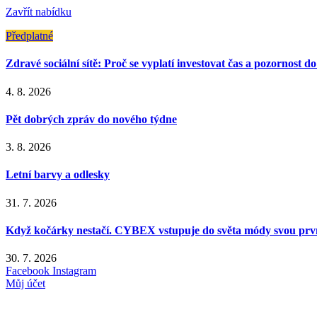
Zavřít nabídku
Předplatné
Zdravé sociální sítě: Proč se vyplatí investovat čas a pozornost d
4. 8. 2026
Pět dobrých zpráv do nového týdne
3. 8. 2026
Letní barvy a odlesky
31. 7. 2026
Když kočárky nestačí. CYBEX vstupuje do světa módy svou první
30. 7. 2026
Facebook
Instagram
Můj účet