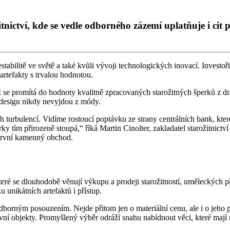
nictví, kde se vedle odborného zázemí uplatňuje i cit 
stabilitě ve světě a také kvůli vývoji technologických inovací. Investoř
 artefakty s trvalou hodnotou.
ož se promítá do hodnoty kvalitně zpracovaných starožitných šperků z d
í design nikdy nevyjdou z módy.
turbulencí. Vidíme rostoucí poptávku ze strany centrálních bank, které
erky tím přirozeně stoupá,“ říká Martin Cinolter, zakladatel starožitnictv
 první kamenný obchod.
 které se dlouhodobě věnují výkupu a prodeji starožitností, uměleckých 
 unikátních artefaktů i přístup.
dborným posouzením. Nejde přitom jen o materiální cenu, ale i o jeho 
í objekty. Promyšlený výběr odráží snahu nabídnout věci, které mají n