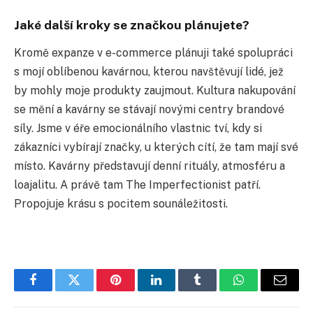
Jaké další kroky se značkou plánujete?
Kromě expanze v e-commerce plánuji také spolupráci
s mojí oblíbenou kavárnou, kterou navštěvují lidé, jež
by mohly moje produkty zaujmout. Kultura nakupování
se mění a kavárny se stávají novými centry brandové
síly. Jsme v éře emocionálního vlastnic tví, kdy si
zákazníci vybírají značky, u kterých cítí, že tam mají své
místo. Kavárny představují denní rituály, atmosféru a
loajalitu. A právě tam The Imperfectionist patří.
Propojuje krásu s pocitem sounáležitosti.
Facebook
Twitter
Pinterest
LinkedIn
Tumblr
WhatsApp
E-
mail