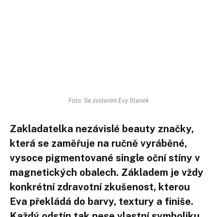
Foto: Se svolením Evy Staněk
Zakladatelka nezávislé beauty značky,
která se zaměřuje na ručně vyráběné,
vysoce pigmentované single oční stíny v
magnetických obalech. Základem je vždy
konkrétní zdravotní zkušenost, kterou
Eva překládá do barvy, textury a finiše.
Každý odstín tak nese vlastní symboliku