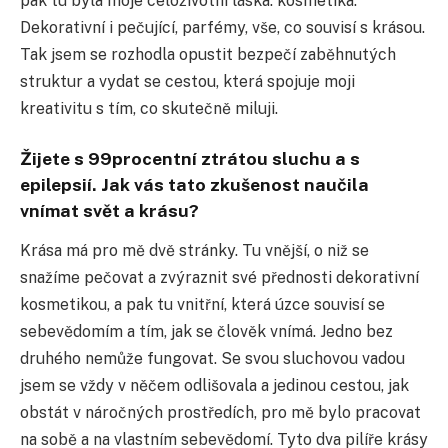
pak tu byla moje celoživotní láska: kosmetika.
Dekorativní i pečující, parfémy, vše, co souvisí s krásou.
Tak jsem se rozhodla opustit bezpečí zaběhnutých
struktur a vydat se cestou, která spojuje moji
kreativitu s tím, co skutečně miluji.
Žijete s 99procentní ztrátou sluchu a s
epilepsií. Jak vás tato zkušenost naučila
vnímat svět a krásu?
Krása má pro mě dvě stránky. Tu vnější, o niž se
snažíme pečovat a zvýraznit své přednosti dekorativní
kosmetikou, a pak tu vnitřní, která úzce souvisí se
sebevědomím a tím, jak se člověk vnímá. Jedno bez
druhého nemůže fungovat. Se svou sluchovou vadou
jsem se vždy v něčem odlišovala a jedinou cestou, jak
obstát v náročných prostředích, pro mě bylo pracovat
na sobě a na vlastním sebevědomí. Tyto dva pilíře krásy