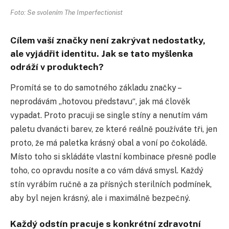
Foto: Se svolením The Imperfectionist
Cílem vaší značky není zakrývat nedostatky,
ale vyjádřit identitu. Jak se tato myšlenka
odráží v produktech?
Promítá se to do samotného základu značky –
neprodávám „hotovou představu“, jak má člověk
vypadat. Proto pracuji se single stíny a nenutím vám
paletu dvanácti barev, ze které reálně používáte tři, jen
proto, že má paletka krásný obal a voní po čokoládě.
Místo toho si skládáte vlastní kombinace přesně podle
toho, co opravdu nosíte a co vám dává smysl. Každý
stín vyrábím ručně a za přísných sterilních podmínek,
aby byl nejen krásný, ale i maximálně bezpečný.
Každý odstín pracuje s konkrétní zdravotní