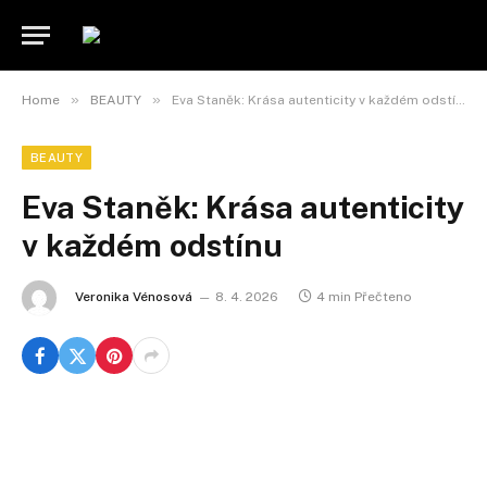
»
»
Home
BEAUTY
Eva Staněk: Krása autenticity v každém odstínu
BEAUTY
Eva Staněk: Krása autenticity
v každém odstínu
Veronika Vénosová
8. 4. 2026
4 min Přečteno