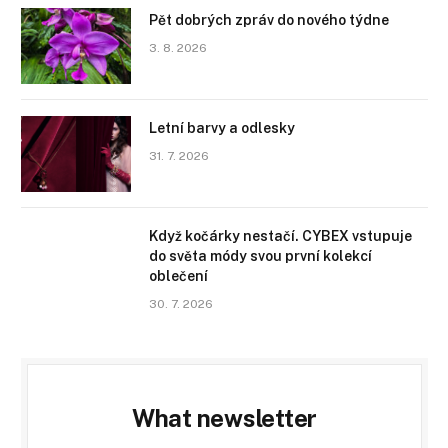
Pět dobrých zpráv do nového týdne
3. 8. 2026
Letní barvy a odlesky
31. 7. 2026
Když kočárky nestačí. CYBEX vstupuje
do světa módy svou první kolekcí
oblečení
30. 7. 2026
What newsletter