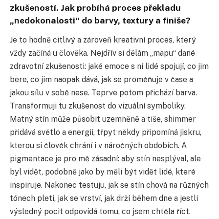
zkušeností. Jak probíhá proces překladu
„nedokonalosti“ do barvy, textury a finiše?
Je to hodně citlivý a zároveň kreativní proces, který
vždy začíná u člověka. Nejdřív si dělám „mapu“ dané
zdravotní zkušenosti: jaké emoce s ní lidé spojují, co jim
bere, co jim naopak dává, jak se proměňuje v čase a
jakou sílu v sobě nese. Teprve potom přichází barva.
Transformuji tu zkušenost do vizuální symboliky.
Matný stín může působit uzemněně a tiše, shimmer
přidává světlo a energii, třpyt někdy připomíná jiskru,
kterou si člověk chrání i v náročných obdobích. A
pigmentace je pro mě zásadní: aby stín nesplýval, ale
byl vidět, podobně jako by měli být vidět lidé, které
inspiruje. Nakonec testuju, jak se stín chová na různých
tónech pleti, jak se vrství, jak drží během dne a jestli
výsledný pocit odpovídá tomu, co jsem chtěla říct.