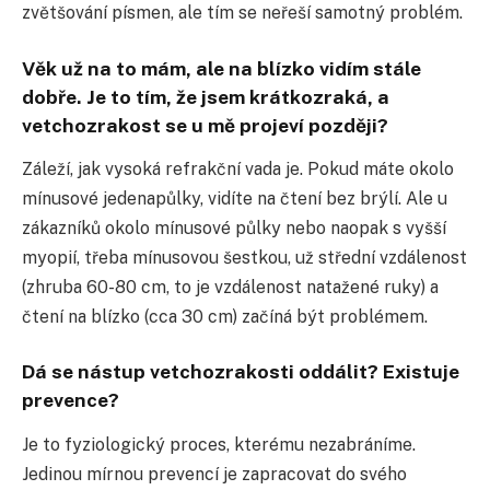
zvětšování písmen, ale tím se neřeší samotný problém.
Věk už na to mám, ale na blízko vidím stále
dobře. Je to tím, že jsem krátkozraká, a
vetchozrakost se u mě projeví později?
Záleží, jak vysoká refrakční vada je. Pokud máte okolo
mínusové jedenapůlky, vidíte na čtení bez brýlí. Ale u
zákazníků okolo mínusové půlky nebo naopak s vyšší
myopií, třeba mínusovou šestkou, už střední vzdálenost
(zhruba 60-80 cm, to je vzdálenost natažené ruky) a
čtení na blízko (cca 30 cm) začíná být problémem.
Dá se nástup vetchozrakosti oddálit? Existuje
prevence?
Je to fyziologický proces, kterému nezabráníme.
Jedinou mírnou prevencí je zapracovat do svého