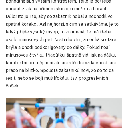
pohodlnější, s vyšším kontrastem. Také je potřeba
chránit zrak na přímém slunci, u moře, na horách.
Důležité je i to, aby se zákazník nebál a nechodil ve
špatné korekci. Asi nejhorší, s čím se setkáváme, je to,
když přijde vysoký myop, to znamená, že má třeba
okolo mínusových pěti šesti dioptrií, a nechá si staré
brýle a chodí podkorigovaný do dálky. Pokud nosí
mínusovou čtyřku, třiapůlku, špatně vidí jak na dálku,
komfortní pro něj není ale ani střední vzdálenost, ani
práce na blízko. Spousta zákazníků neví, že se to dá
řešit, nebo se bojí multifokálu, tzv. progresivních
čoček.