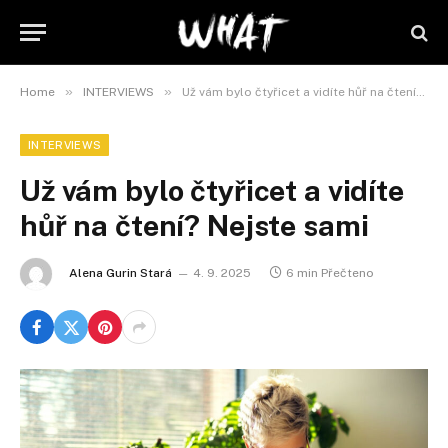
»
»
Home
INTERVIEWS
Už vám bylo čtyřicet a vidíte hůř na čtení? Nejste sami
INTERVIEWS
Už vám bylo čtyřicet a vidíte
hůř na čtení? Nejste sami
Alena Gurin Stará
4. 9. 2025
6 min Přečteno