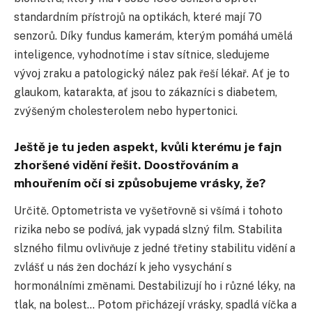
standardním přístrojů na optikách, které mají 70
senzorů. Díky fundus kamerám, kterým pomáhá umělá
inteligence, vyhodnotíme i stav sítnice, sledujeme
vývoj zraku a patologický nález pak řeší lékař. Ať je to
glaukom, katarakta, ať jsou to zákazníci s diabetem,
zvýšeným cholesterolem nebo hypertonici.
Ještě je tu jeden aspekt, kvůli kterému je fajn
zhoršené vidění řešit. Doostřováním a
mhouřením očí si způsobujeme vrásky, že?
Určitě. Optometrista ve vyšetřovně si všímá i tohoto
rizika nebo se podívá, jak vypadá slzný film. Stabilita
slzného filmu ovlivňuje z jedné třetiny stabilitu vidění a
zvlášť u nás žen dochází k jeho vysychání s
hormonálními změnami. Destabilizují ho i různé léky, na
tlak, na bolest… Potom přicházejí vrásky, spadlá víčka a