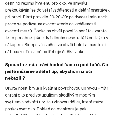
denního režimu hygienu pro oko, ve smyslu
překoukávání se do větší vzdálenosti a dělání přestávek
při práci. Platí pravidlo 20-20-20: po dvaceti minutách
práce se podívat na dvacet vteřin do vzdálenosti
dvaceti metrů. Čočka na chvíli povolí a není tak zaťatá.
Je to podobné, jako když dlouho nesete těžkou tašku s
nákupem. Biceps vás začne za chvíli bolet a musíte si
dát pauzu. To samé potřebuje čočka v oku.
Spousta z nás tráví hodně času u počítačů. Co
ještě můžeme udělat líp, abychom si oči
nekazili?
Určitě nosit brýle s kvalitní povrchovou úpravou ‒ filtr
chrání oko před vstupujícím škodlivým modrým
světlem a odvrátí určitou vlnovou délku, která může
poškozovat oko. Pohled do monitoru je pak