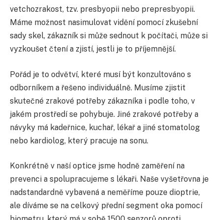
vetchozrakost, tzv. presbyopii nebo prepresbyopii.
Máme možnost nasimulovat vidění pomocí zkušební
sady skel, zákazník si může sednout k počítači, může si
vyzkoušet čtení a zjistí, jestli je to příjemnější.
Pořád je to odvětví, které musí být konzultováno s
odborníkem a řešeno individuálně. Musíme zjistit
skutečné zrakové potřeby zákazníka i podle toho, v
jakém prostředí se pohybuje. Jiné zrakové potřeby a
návyky má kadeřnice, kuchař, lékař a jiné stomatolog
nebo kardiolog, který pracuje na sonu.
Konkrétně v naší optice jsme hodně zaměření na
prevenci a spolupracujeme s lékaři. Naše vyšetřovna je
nadstandardně vybavená a neměříme pouze dioptrie,
ale díváme se na celkový přední segment oka pomocí
biometru, který má v sobě 1500 senzorů oproti