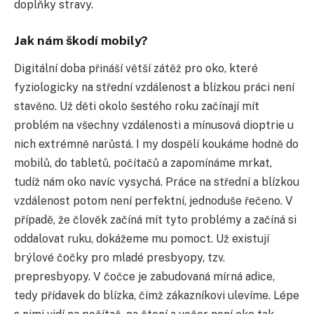
doplňky stravy.
Jak nám škodí mobily?
Digitální doba přináší větší zátěž pro oko, které
fyziologicky na střední vzdálenost a blízkou práci není
stavěno. Už děti okolo šestého roku začínají mít
problém na všechny vzdálenosti a mínusová dioptrie u
nich extrémně narůstá. I my dospělí koukáme hodně do
mobilů, do tabletů, počítačů a zapomínáme mrkat,
tudíž nám oko navíc vysychá. Práce na střední a blízkou
vzdálenost potom není perfektní, jednoduše řečeno. V
případě, že člověk začíná mít tyto problémy a začíná si
oddalovat ruku, dokážeme mu pomoct. Už existují
brýlové čočky pro mladé presbyopy, tzv.
prepresbyopy. V čočce je zabudovaná mírná adice,
tedy přídavek do blízka, čímž zákazníkovi ulevíme. Lépe