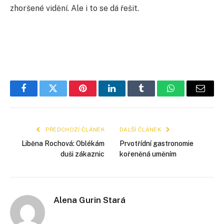
zhoršené vidění. Ale i to se dá řešit.
Facebook
Twitter
Pinterest
LinkedIn
Tumblr
WhatsApp
E-
mail
PŘEDCHOZÍ ČLÁNEK
DALŠÍ ČLÁNEK
Liběna Rochová: Oblékám
Prvotřídní gastronomie
duši zákaznic
kořeněná uměním
Alena Gurin Stará