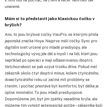
s nimi vidí na počítač, na čtení a večer není oko tak
unavené.
Mám si to představit jako klasickou čočku v
brýlích?
Ano, to jsou brýlové čočky VisuPro, se kterými přišla
japonská značka Hoya. Nejprve měli čočky Sync pro
digitální svět určené pro mladé presbyopy, ale
technologický vývoj jde dál a myslí i na lidi, kteří jsou
například po operaci a mají odlaserovanou dioptrii.
Vetchozrakost se pak ozývá trošku dříve. Pokud měl
zákazník okolo čtyř dioptrií mínus, kolem čtyřicátého,
dvaačtyřicátého roku už začíná mít problémy se
čtením, i počítač přestává být komfortní, byť dálka je
úplně minimální. To jsou mladí presbyopové.
Dopomůžeme jim, byť jim zpátky nasadíme brýle, ale
můžeme tím vyřešit astenopické potíže – zákazníka bolí