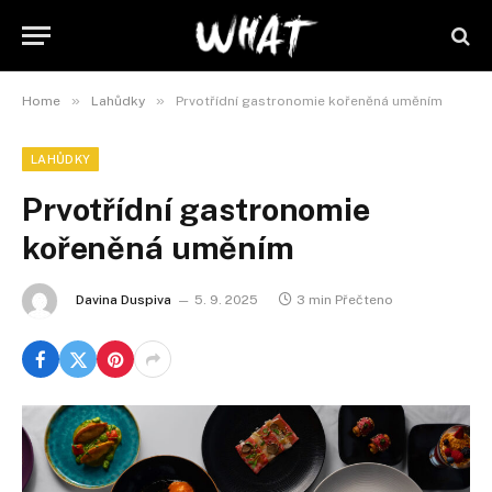
»
»
Home
Lahůdky
Prvotřídní gastronomie kořeněná uměním
LAHŮDKY
Prvotřídní gastronomie
kořeněná uměním
Davina Duspiva
5. 9. 2025
3 min Přečteno