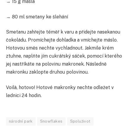
→ 15 g másla
→ 80 ml smetany ke šlehání
Smetanu zahřejte téměř k varu a přidejte nasekanou
čokoládu. Promíchejte dohladka a vmíchejte máslo.
Hotovou směs nechte vychladnout. Jakmile krém
ztuhne, naplňte jím cukrářský sáček, pomocí kterého
jej nastříkáte na polovinu makronek. Následně
makronku zaklopte druhou polovinou.
Voilà, hotovo! Hotové makronky nechte odležet v
lednici 24 hodin.
národní park
Snowflakes
Spoluživot