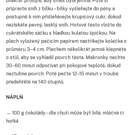
dvakrát prosijte, aby směs byla jemná. Poté si
připravte sníh z bílku – bílky vyšlehejte do pěny a
postupně k nim přišlehávejte krupicový cukr, dokud
nezískáte pevný, lesklý sníh. Hotové těsto vložte do
cukrářského sáčku s hladkou kulatou špičkou. Na
plech vyložený pečicím papírem nastříkejte kolečka o
průměru 3–4 cm. Plechem několikrát jemně klepněte
o stůl, aby se vyhladil povrch těsta. Makronky nechte
30–60 minut odpočívat při pokojové teplotě, dokud
neztuhne povrch. Poté pečte 12–15 minut v troubě
předehřáté na 140 stupňů.
NÁPLŇ
→ 100 g čokolády – dle chuti může být bílá, mléčná či
hořká