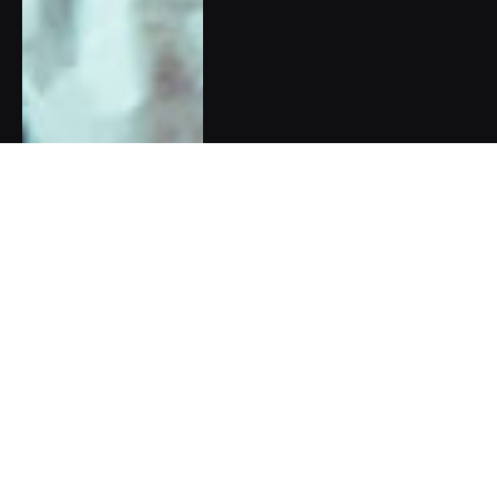
Zpověď Barbory Chuecos:
Synův autismus jsem se
naučila vnímat jako dar