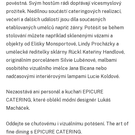
pověstná. Svým hostům rádi dopřávají vícesmyslový
prožitek. Nedílnou součástí cateringových realizací,
večeří a dalších událostí jsou díla současných
etablovaných umělců napříč žánry. Potěšit se během
stolování můžete například skleněnými vázami a
objekty od Elišky Monsportové, Lindy Procházky a
umělecké ředitelky sklárny Rückl Kateřiny Handlové,
originálním porcelánem Silvie Luběnové, malbami
osobitého vizuálního imělce Jana Bicana nebo
nadčasovými interiérovými lampami Lucie Koldové.
Nezaostává ani personál a kuchaři EPICURE
CATERING, které oblékl módní designér Lukáš
Macháček.
Oddejte se chuťovému i vizuálnímu potěšení. The art of
fine dining s EPICURE CATERING.