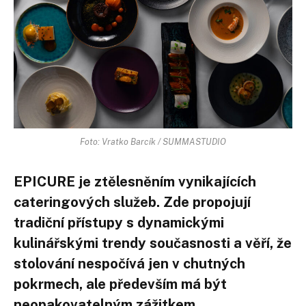
Foto: Vratko Barcík / SUMMASTUDIO
EPICURE je ztělesněním vynikajících
cateringových služeb. Zde propojují
tradiční přístupy s dynamickými
kulinářskými trendy současnosti a věří, že
stolování nespočívá jen v chutných
pokrmech, ale především má být
neopakovatelným zážitkem.