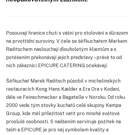
Posouvají hranice chuti s vášní pro stolování a důrazem
na prvotřídní suroviny. V čele se šéfkuchařem Markem
Raditschem naslouchají dlouholetým klientům a s
potěšením překonávají jejich představy – právě to od
nich zákazníci EPICURE CATERING očekávají.
Šéfkuchař Marek Raditsch působil v michelinských
restauracích Kong Hans Kælder a Era Ora v Kodani,
dále ve Feinschmecker a Bagatelle v Norsku. Od roku
2000 vede tým stovky kuchařů celé skupiny Kampa
Group, kde měl příležitost vařit pro mnohé světově
proslulé osobnosti. S nadšením servíruje požitek na
talíři a EPICURE je pro něj symbolem kvality a