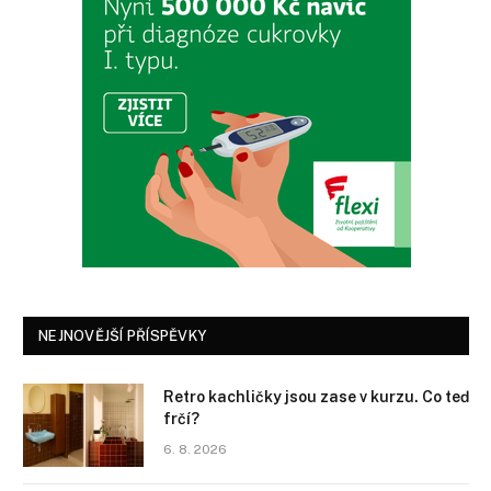
NEJNOVĚJŠÍ PŘÍSPĚVKY
Retro kachličky jsou zase v kurzu. Co teď
frčí?
6. 8. 2026