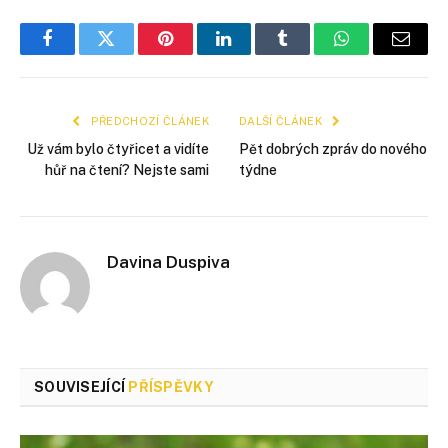
Facebook
Twitter
Pinterest
LinkedIn
Tumblr
WhatsApp
E-
mail
PŘEDCHOZÍ ČLÁNEK
DALŠÍ ČLÁNEK
Už vám bylo čtyřicet a vidíte
Pět dobrých zpráv do nového
hůř na čtení? Nejste sami
týdne
Davina Duspiva
SOUVISEJÍCÍ
PŘÍSPĚVKY