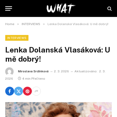
»
»
Home
INTERVIEWS
Lenka Dolanská Vlasáková: U mě dobrý!
INTERVIEWS
Lenka Dolanská Vlasáková: U
mě dobrý!
Miroslava Srdínková
2. 3. 2026
Aktualizováno:
2. 3.
2026
4 min Přečteno