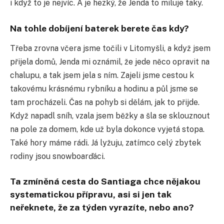
i když to je nejvíc. A je hezký, že Jenda to miluje taky.
Na tohle dobíjení baterek berete čas kdy?
Třeba zrovna včera jsme točili v Litomyšli, a když jsem
přijela domů, Jenda mi oznámil, že jede něco opravit na
chalupu, a tak jsem jela s ním. Zajeli jsme cestou k
takovému krásnému rybníku a hodinu a půl jsme se
tam procházeli. Čas na pohyb si dělám, jak to přijde.
Když napadl sníh, vzala jsem běžky a šla se sklouznout
na pole za domem, kde už byla dokonce vyjetá stopa.
Také hory máme rádi. Já lyžuju, zatímco celý zbytek
rodiny jsou snowboarďáci.
Ta zmíněná cesta do Santiaga chce nějakou
systematickou přípravu, asi si jen tak
neřeknete, že za týden vyrazíte, nebo ano?