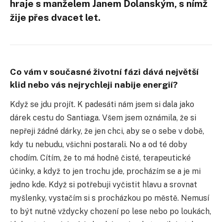
hraje s manželem Janem Dolanským, s nímž
žije přes dvacet let.
Co vám v současné životní fázi dává největší
klid nebo vás nejrychleji nabije energií?
Když se jdu projít. K padesáti nám jsem si dala jako
dárek cestu do Santiaga. Všem jsem oznámila, že si
nepřeji žádné dárky, že jen chci, aby se o sebe v době,
kdy tu nebudu, všichni postarali. No a od té doby
chodím. Cítím, že to má hodně čisté, terapeutické
účinky, a když to jen trochu jde, procházím se a je mi
jedno kde. Když si potřebuji vyčistit hlavu a srovnat
myšlenky, vystačím si s procházkou po městě. Nemusí
to být nutně vždycky chození po lese nebo po loukách,