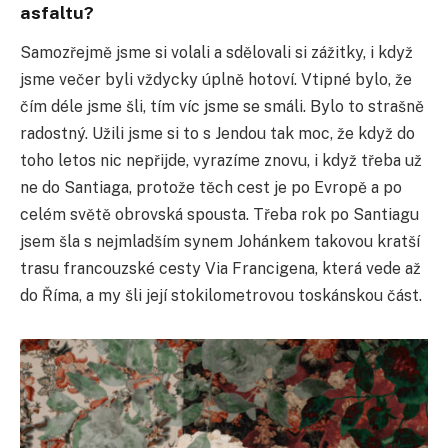
asfaltu?
Samozřejmě jsme si volali a sdělovali si zážitky, i když
jsme večer byli vždycky úplně hotoví. Vtipné bylo, že
čím déle jsme šli, tím víc jsme se smáli. Bylo to strašně
radostný. Užili jsme si to s Jendou tak moc, že když do
toho letos nic nepřijde, vyrazíme znovu, i když třeba už
ne do Santiaga, protože těch cest je po Evropě a po
celém světě obrovská spousta. Třeba rok po Santiagu
jsem šla s nejmladším synem Johánkem takovou kratší
trasu francouzské cesty Via Francigena, která vede až
do Říma, a my šli její stokilometrovou toskánskou část.