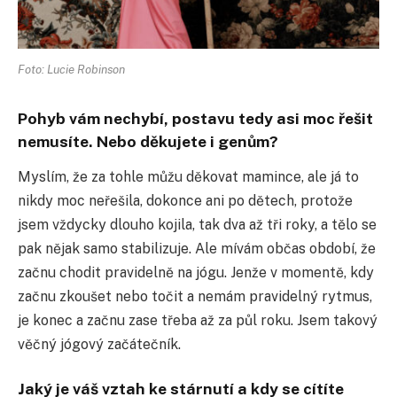
Foto: Lucie Robinson
Pohyb vám nechybí, postavu tedy asi moc řešit
nemusíte. Nebo děkujete i genům?
Myslím, že za tohle můžu děkovat mamince, ale já to
nikdy moc neřešila, dokonce ani po dětech, protože
jsem vždycky dlouho kojila, tak dva až tři roky, a tělo se
pak nějak samo stabilizuje. Ale mívám občas období, že
začnu chodit pravidelně na jógu. Jenže v momentě, kdy
začnu zkoušet nebo točit a nemám pravidelný rytmus,
je konec a začnu zase třeba až za půl roku. Jsem takový
věčný jógový začátečník.
Jaký je váš vztah ke stárnutí a kdy se cítíte