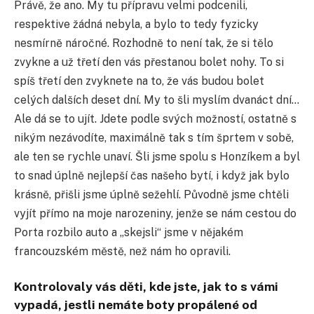
Právě, že ano. My tu přípravu velmi podcenili,
respektive žádná nebyla, a bylo to tedy fyzicky
nesmírně náročné. Rozhodně to není tak, že si tělo
zvykne a už třetí den vás přestanou bolet nohy. To si
spíš třetí den zvyknete na to, že vás budou bolet
celých dalších deset dní. My to šli myslím dvanáct dní…
Ale dá se to ujít. Jdete podle svých možností, ostatně s
nikým nezávodíte, maximálně tak s tím šprtem v sobě,
ale ten se rychle unaví. Šli jsme spolu s Honzíkem a byl
to snad úplně nejlepší čas našeho bytí, i když jak bylo
krásně, přišli jsme úplně sežehlí. Původně jsme chtěli
vyjít přímo na moje narozeniny, jenže se nám cestou do
Porta rozbilo auto a „skejsli“ jsme v nějakém
francouzském městě, než nám ho opravili.
Kontrolovaly vás děti, kde jste, jak to s vámi
vypadá, jestli nemáte boty propálené od