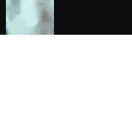
Kabelka poslední záchrany:
Pomoc proti stresu a úzkosti
vždy po ruce