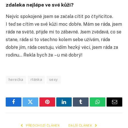
zdaleka nejlépe ve své kůži?
Nejvíc spokojeně jsem se začala cítit po čtyřicítce.
I teď se cítím ve své kůži moc dobře. Mám se ráda, jsem
ráda na světě, přijde mi to zábavné. Jsem zvědavá, co se
stane, ráda si to všechno kolem sebe užívám, ráda
dobře jím, ráda cestuju, vidím hezký věci, jsem ráda za
rodinu… Řekla bych že – u mě dobrý!
herečka
rtěnka
sexy
Facebook
Twitter
Pinterest
LinkedIn
Tumblr
WhatsApp
E-
mail
PŘEDCHOZÍ ČLÁNEK
DALŠÍ ČLÁNEK