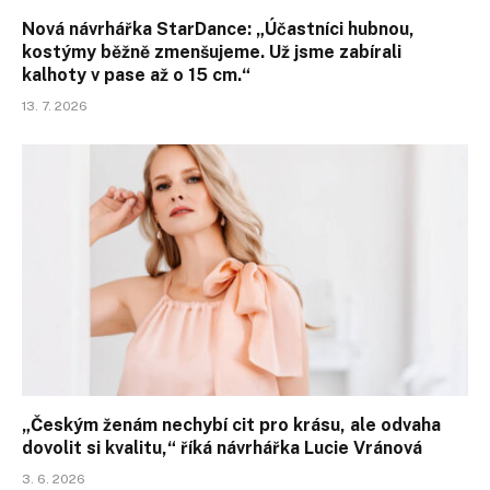
Nová návrhářka StarDance: „Účastníci hubnou,
kostýmy běžně zmenšujeme. Už jsme zabírali
kalhoty v pase až o 15 cm.“
13. 7. 2026
„Českým ženám nechybí cit pro krásu, ale odvaha
dovolit si kvalitu,“ říká návrhářka Lucie Vránová
3. 6. 2026