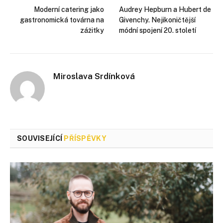
Moderní catering jako
Audrey Hepburn a Hubert de
gastronomická továrna na
Givenchy. Nejikoničtější
zážitky
módní spojení 20. století
Miroslava Srdínková
SOUVISEJÍCÍ
PŘÍSPĚVKY