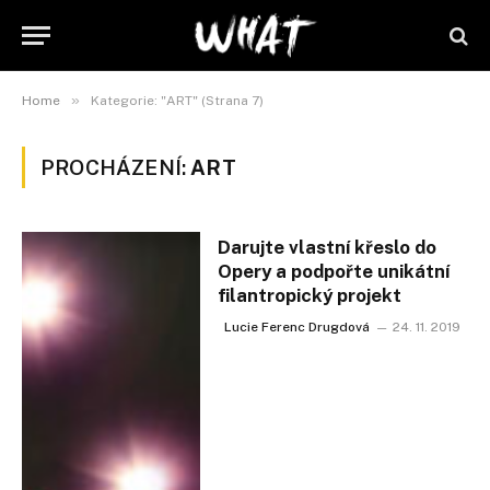
»
Home
Kategorie: "ART" (Strana 7)
PROCHÁZENÍ:
ART
Darujte vlastní křeslo do
Opery a podpořte unikátní
filantropický projekt
Lucie Ferenc Drugdová
24. 11. 2019