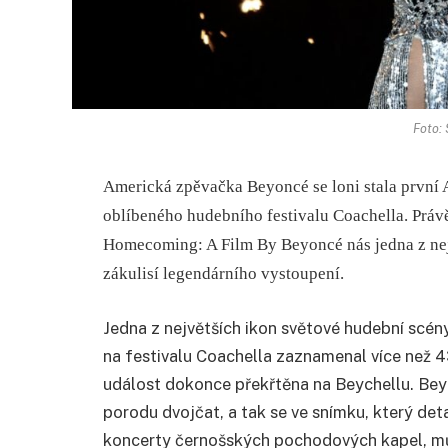
Foto:
Americká zpěvačka Beyoncé se loni stala první 
oblíbeného hudebního festivalu Coachella. Prá
Homecoming: A Film By Beyoncé nás jedna z nej
zákulisí legendárního vystoupení.
Jedna z největších ikon světové hudební scény
na festivalu Coachella zaznamenal více než 
událost dokonce překřtěna na Beychellu. Beyo
porodu dvojčat, a tak se ve snímku, který de
koncerty černošských pochodových kapel, může