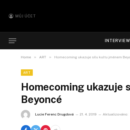
MŮJ ÚČET
INTERVIE
»
»
Home
ART
Homecoming ukazuje sílu kultu jménem Bey
ART
Homecoming ukazuje s
Beyoncé
Lucie Ferenc Drugdová
21. 4. 2019
Aktualizováno: