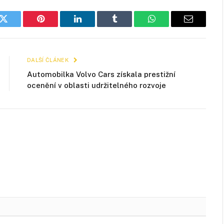
k
Twitter
Pinterest
LinkedIn
Tumblr
WhatsApp
E-
mail
DALŠÍ ČLÁNEK
Automobilka Volvo Cars získala prestižní
ocenění v oblasti udržitelného rozvoje