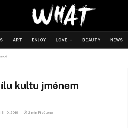
WS
ART
ENJOY
LOVE
BEAUTY
NEWS
oncé
ílu kultu jménem
13. 10. 2019
2 min Přečteno