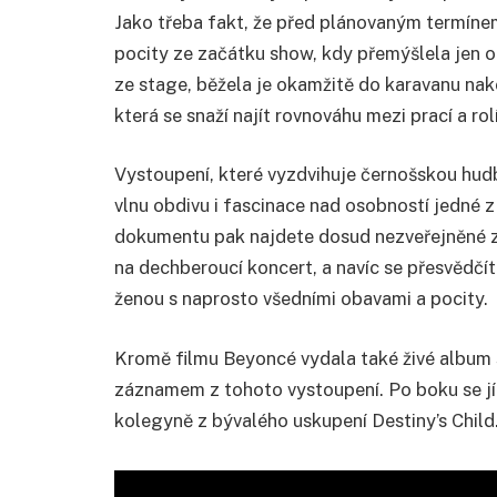
Jako třeba fakt, že před plánovaným termínem
pocity ze začátku show, kdy přemýšlela jen o
ze stage, běžela je okamžitě do karavanu nak
která se snaží najít rovnováhu mezi prací a rol
Vystoupení, které vyzdvihuje černošskou hudb
vlnu obdivu i fascinace nad osobností jedné z
dokumentu pak najdete dosud nezveřejněné zák
na dechberoucí koncert, a navíc se přesvědčí
ženou s naprosto všedními obavami a pocity.
Kromě filmu Beyoncé vydala také živé album
záznamem z tohoto vystoupení. Po boku se jí t
kolegyně z bývalého uskupení Destiny’s Child