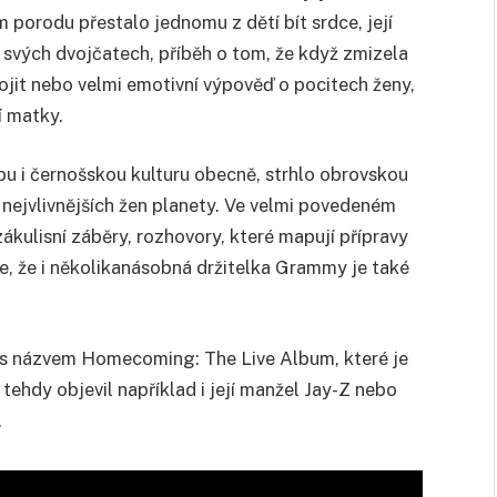
 porodu přestalo jednomu z dětí bít srdce, její
 svých dvojčatech, příběh o tom, že když zmizela
ojit nebo velmi emotivní výpověď o pocitech ženy,
í matky.
u i černošskou kulturu obecně, strhlo obrovskou
 nejvlivnějších žen planety. Ve velmi povedeném
ulisní záběry, rozhovory, které mapují přípravy
te, že i několikanásobná držitelka Grammy je také
 s názvem Homecoming: The Live Album, které je
ehdy objevil například i její manžel Jay-Z nebo
.