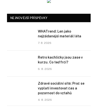
NEJNOVĚJŠÍ PŘÍSPĚVKY
WHATrend: Len jako
nejžádanější materiál léta
7. 8. 2026
Retro kachličky jsou zase v
kurzu. Co teď frčí?
6. 8. 2026
Zdravé sociální sítě: Proč se
vyplatí investovat čas a
pozornost do vztahů
4. 8. 2026