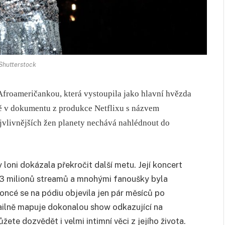
 Shutterstock
Afroameričankou, která vystoupila jako hlavní hvězda
vě v dokumentu z produkce Netflixu s názvem
vlivnějších žen planety nechává nahlédnout do
 loni dokázala překročit další metu. Její koncert
43 milionů streamů a mnohými fanoušky byla
ncé se na pódiu objevila jen pár měsíců po
tailně mapuje dokonalou show odkazující na
te dozvědět i velmi intimní věci z jejího života.