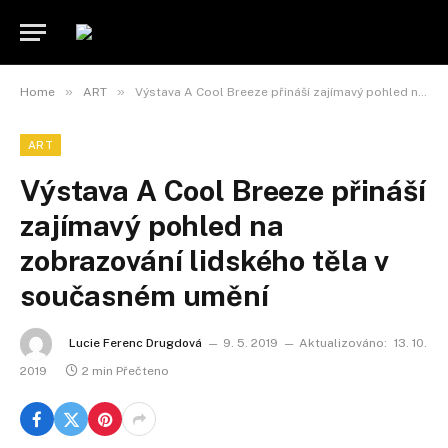
»
»
Home
ART
Výstava A Cool Breeze přináší zajímavý pohled na zobrazování lidského těla v současném umění
ART
Výstava A Cool Breeze přináší
zajímavý pohled na
zobrazování lidského těla v
současném umění
Lucie Ferenc Drugdová
9. 5. 2019
Aktualizováno:
13. 10.
2019
2 min Přečteno