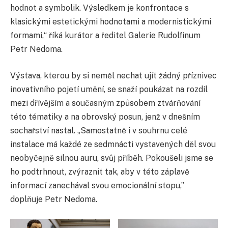
hodnot a symbolik. Výsledkem je konfrontace s
klasickými estetickými hodnotami a modernistickými
formami,“ říká kurátor a ředitel Galerie Rudolfinum
Petr Nedoma.
Výstava, kterou by si neměl nechat ujít žádný příznivec
inovativního pojetí umění, se snaží poukázat na rozdíl
mezi dřívějším a současným způsobem ztvárňování
této tématiky a na obrovský posun, jenž v dnešním
sochařství nastal. „Samostatně i v souhrnu celé
instalace má každé ze sedmnácti vystavených děl svou
neobyčejně silnou auru, svůj příběh. Pokoušeli jsme se
ho podtrhnout, zvýraznit tak, aby v této záplavě
informací zanechával svou emocionální stopu,”
doplňuje Petr Nedoma.