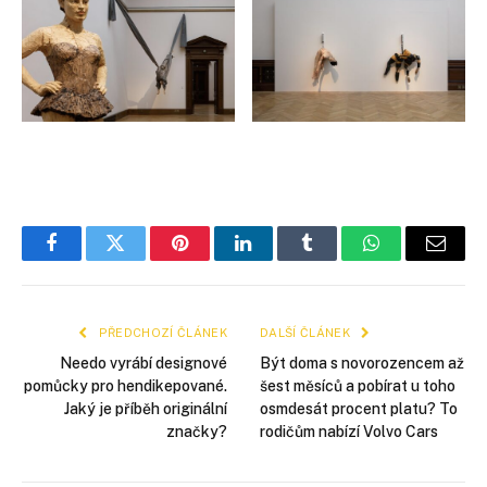
Facebook
Twitter
Pinterest
LinkedIn
Tumblr
WhatsApp
E-
mail
PŘEDCHOZÍ ČLÁNEK
DALŠÍ ČLÁNEK
Needo vyrábí designové
Být doma s novorozencem až
pomůcky pro hendikepované.
šest měsíců a pobírat u toho
Jaký je příběh originální
osmdesát procent platu? To
značky?
rodičům nabízí Volvo Cars