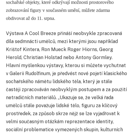
sochařské objekty, které odkrývají možnosti prostorového
zobrazování figury v současném umění, můžete zdarma
obdivovat až do 11. srpna.
Výstava A Cool Breeze přináší neobvykle zpracovaná
díla sedmnácti umělců, mezi kterými jsou například
Krištof Kintera, Ron Mueck Roger Hiorns, Georg
Herold, Christian Holstad nebo Antony Gormley.
Hlavní myšlenkou výstavy, kterou si můžete vychutnat
v Galerii Rudolfinum, je předvést nové pojetí klasického
sochařského námětu lidského těla, který je stále
častěji zpracováván neobvyklým postupem a za použití
netradičních materiálů. „Ukazuje se, že velká řada
umělců stále považuje lidské tělo, figuru za klíčový
prostředek, za způsob skrze nějž se lze vyjadřovat k
velmi současným otázkám reprezentace identity,
sociální problematice vymezených skupin, kulturních