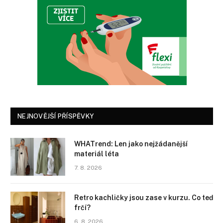
NEJNOVĚJŠÍ PŘÍSPĚVKY
WHATrend: Len jako nejžádanější
materiál léta
7. 8. 2026
Retro kachličky jsou zase v kurzu. Co teď
frčí?
6. 8. 2026