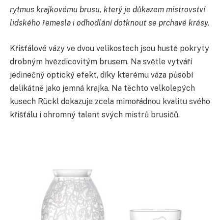
rytmus krajkovému brusu, který je důkazem mistrovství
lidského řemesla i odhodlání dotknout se prchavé krásy.
Křišťálové vázy ve dvou velikostech jsou hustě pokryty
drobným hvězdicovitým brusem. Na světle vytváří
jedinečný optický efekt, díky kterému váza působí
delikátně jako jemná krajka. Na těchto velkolepých
kusech Rückl dokazuje zcela mimořádnou kvalitu svého
křišťálu i ohromný talent svých mistrů brusičů.