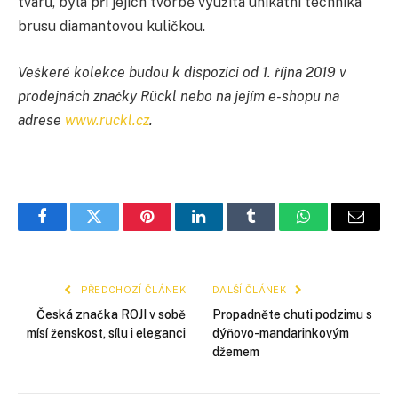
tvarů, byla při jejich tvorbě využita unikátní technika
brusu diamantovou kuličkou.
Veškeré kolekce budou k dispozici od 1. října 2019 v
prodejnách značky Rückl nebo na jejím e-shopu na
adrese
www.ruckl.cz
.
Facebook
Twitter
Pinterest
LinkedIn
Tumblr
WhatsApp
E-
mail
PŘEDCHOZÍ ČLÁNEK
DALŠÍ ČLÁNEK
Česká značka ROJI v sobě
Propadněte chuti podzimu s
mísí ženskost, sílu i eleganci
dýňovo-mandarinkovým
džemem