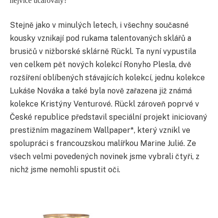
nejvíce učarovaly?
Stejně jako v minulých letech, i všechny současné
kousky vznikají pod rukama talentovaných sklářů a
brusičů v nižborské sklárně Rückl. Ta nyní vypustila
ven celkem pět nových kolekcí Ronyho Plesla, dvě
rozšíření oblíbených stávajících kolekcí, jednu kolekce
Lukáše Nováka a také byla nově zařazena již známá
kolekce Kristýny Venturové. Rückl zároveň poprvé v
České republice představil speciální projekt iniciovaný
prestižním magazínem Wallpaper*, který vznikl ve
spolupráci s francouzskou malířkou Marine Julié. Ze
všech velmi povedených novinek jsme vybrali čtyři, z
nichž jsme nemohli spustit oči.