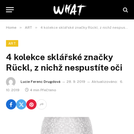
»
»
Home
ART
4 kolekce sklářské značky Rückl, z nichž nespustíte oči
ART
4 kolekce sklářské značky
Rückl, z nichž nespustíte oči
Lucie Ferenc Drugdová
28. 9. 2019
Aktualizováno:
6.
10. 2019
4 min Přečteno