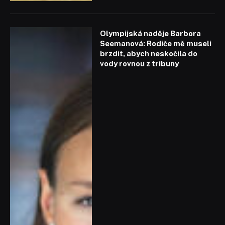
Olympijská naděje Barbora
Seemanová: Rodiče mě museli
brzdit, abych neskočila do
vody rovnou z tribuny