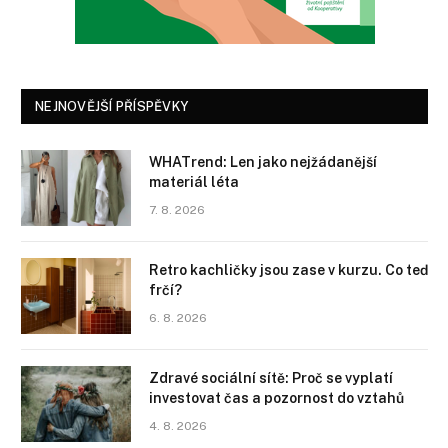
NEJNOVĚJŠÍ PŘÍSPĚVKY
WHATrend: Len jako nejžádanější
materiál léta
7. 8. 2026
Retro kachličky jsou zase v kurzu. Co teď
frčí?
6. 8. 2026
Zdravé sociální sítě: Proč se vyplatí
investovat čas a pozornost do vztahů
4. 8. 2026