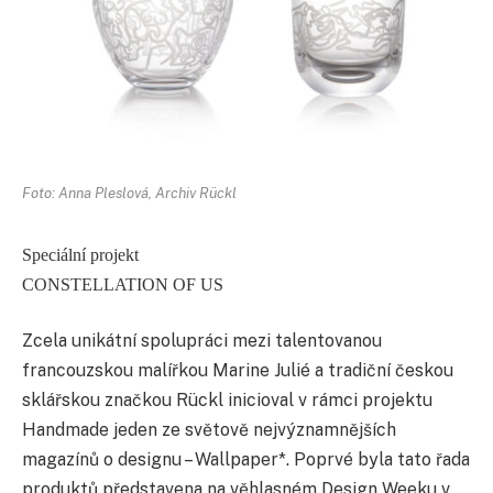
Foto: Anna Pleslová, Archiv Rückl
Speciální projekt
CONSTELLATION OF US
Zcela unikátní spolupráci mezi talentovanou
francouzskou malířkou Marine Julié a tradiční českou
sklářskou značkou Rückl inicioval v rámci projektu
Handmade jeden ze světově nejvýznamnějších
magazínů o designu – Wallpaper*. Poprvé byla tato řada
produktů představena na věhlasném Design Weeku v