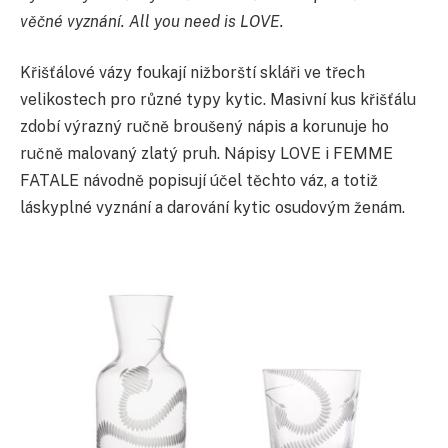
věčné vyznání. All you need is LOVE.
Křišťálové vázy foukají nižborští skláři ve třech
velikostech pro různé typy kytic. Masivní kus křišťálu
zdobí výrazný ručně broušený nápis a korunuje ho
ručně malovaný zlatý pruh. Nápisy LOVE i FEMME
FATALE návodně popisují účel těchto váz, a totiž
láskyplné vyznání a darování kytic osudovým ženám.