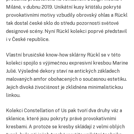
Miláně, v dubnu 2019. Unikátní kusy křišťálu pokryté
provokativními motivy vzbudily obrovský ohlas a Rückl
tak dostal české sklo do středu pozornosti světové
designové scény. Nyní Rückl kolekci poprvé představil
i v České republice.
Vlastní brusičské know-how sklárny Rückl se v této
kolekci spojilo s výjimečnou expresivní kresbou Marine
Julié. Výsledné dekory staví na antických základech
malovaných amfor obohacených o současnou estetiku.
Jejich divoká živočišnost je zklidněna minimalistickou
linkou.
Kolekci Constellation of Us pak tvoří dva druhy váz a
sklenice, které jsou pokryty právě provokativními
kresbami. A protože se kresby skládají z velmi oblých