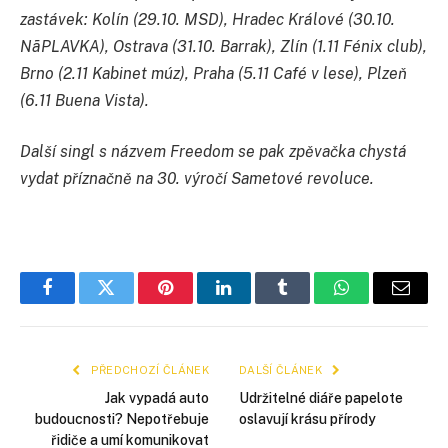
zastávek: Kolín (29.10. MSD), Hradec Králové (30.10.
NãPLAVKA), Ostrava (31.10. Barrak), Zlín (1.11 Fénix club),
Brno (2.11 Kabinet múz), Praha (5.11 Café v lese), Plzeň
(6.11 Buena Vista).
Další singl s názvem Freedom se pak zpěvačka chystá
vydat příznačně na 30. výročí Sametové revoluce.
Facebook
Twitter
Pinterest
LinkedIn
Tumblr
WhatsApp
E-
mail
PŘEDCHOZÍ ČLÁNEK
DALŠÍ ČLÁNEK
Jak vypadá auto
Udržitelné diáře papelote
budoucnosti? Nepotřebuje
oslavují krásu přírody
řidiče a umí komunikovat