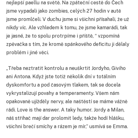
nejlepší paellu na světě. Na zpáteční cestě do Čech
jsme vypadali jako zombies, celých 27 hodin v autě
jsme promlčeli. V duchu jsme si všichni přísahali, že už
nikdy víc. Ale vzhledem k tomu, že jsme kamarádi, tak
je jasné, že to spolu protrpíme i příště, “ vzpomíná
zpěvačka s tím, že kromě spánkového deficitu ji dělaly
problém i jiné věci.
„Třeba neztratit kontrolu a neuškrtit Jordyho, Giviho
ani Antona. Když jste totiž několik dní v totálním
dyskomfortu a pod časovým tlakem, tak se docela
vykrystalizují povahy a temperamenty. Všem nám
opakovaně ujížděly nervy, ale naštěstí se máme vážně
rádi. Love is the answer. A taky humor. Jordy a Milan,
náš střihač mají dar prolomit ledy, takže hodí hlášku,
všichni brečí smíchy a rázem je mír,” usmívá se Emma.