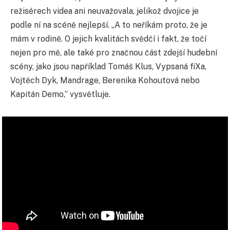
režisérech videa ani neuvažovala, jelikož dvojice je
podle ní na scéně nejlepší. „A to neříkám proto, že je
mám v rodině. O jejich kvalitách svědčí i fakt, že točí
nejen pro mě, ale také pro značnou část zdejší hudební
scény, jako jsou například Tomáš Klus, Vypsaná fiXa,
Vojtěch Dyk, Mandrage, Berenika Kohoutová nebo
Kapitán Demo,” vysvětluje.