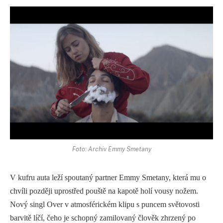
Foto: Archiv Emmy Smetany
V kufru auta leží spoutaný partner Emmy Smetany, která mu o
chvíli později uprostřed pouště na kapotě holí vousy nožem.
Nový singl Over v atmosférickém klipu s puncem světovosti
barvitě líčí, čeho je schopný zamilovaný člověk zhrzený po