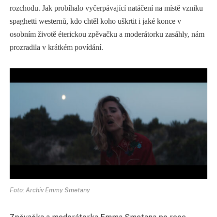
rozchodu. Jak probíhalo vyčerpávající natáčení na místě vzniku
spaghetti westernů, kdo chtěl koho uškrtit i jaké konce v
osobním životě éterickou zpěvačku a moderátorku zasáhly, nám
prozradila v krátkém povídání.
Foto: Archiv Emmy Smetany