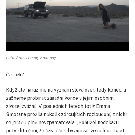
Foto: Archiv Emmy Smetany
Čas neléčí
Když ale narazíme na význam slova over, tedy konec, a
začneme probírat zásadní konce v jejím osobním
životě, zvážní. V posledních letech totiž Emma
Smetana prožila několik zdrcujících rozloučení, z nichž
se ještě úplně nevzpamatovala. „Bohužel nedokážu
potvrdit rčení, že čas léčí. Obávám se, že neléčí. Josef