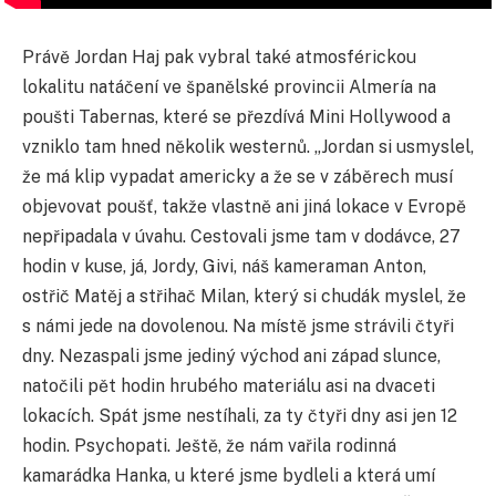
Právě Jordan Haj pak vybral také atmosférickou
lokalitu natáčení ve španělské provincii Almería na
poušti Tabernas, které se přezdívá Mini Hollywood a
vzniklo tam hned několik westernů. „Jordan si usmyslel,
že má klip vypadat americky a že se v záběrech musí
objevovat poušť, takže vlastně ani jiná lokace v Evropě
nepřipadala v úvahu. Cestovali jsme tam v dodávce, 27
hodin v kuse, já, Jordy, Givi, náš kameraman Anton,
ostřič Matěj a střihač Milan, který si chudák myslel, že
s námi jede na dovolenou. Na místě jsme strávili čtyři
dny. Nezaspali jsme jediný východ ani západ slunce,
natočili pět hodin hrubého materiálu asi na dvaceti
lokacích. Spát jsme nestíhali, za ty čtyři dny asi jen 12
hodin. Psychopati. Ještě, že nám vařila rodinná
kamarádka Hanka, u které jsme bydleli a která umí