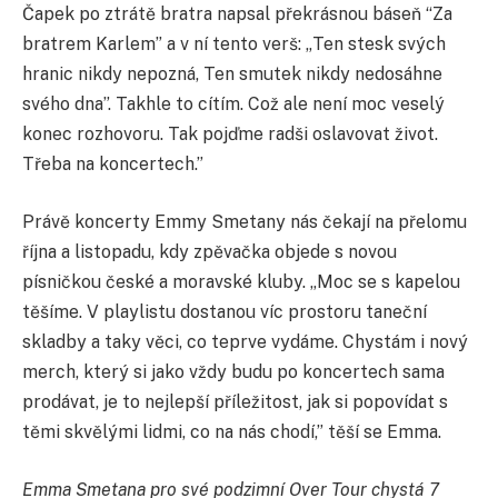
Čapek po ztrátě bratra napsal překrásnou báseň “Za
bratrem Karlem” a v ní tento verš: „Ten stesk svých
hranic nikdy nepozná, Ten smutek nikdy nedosáhne
svého dna”. Takhle to cítím. Což ale není moc veselý
konec rozhovoru. Tak pojďme radši oslavovat život.
Třeba na koncertech.”
Právě koncerty Emmy Smetany nás čekají na přelomu
října a listopadu, kdy zpěvačka objede s novou
písničkou české a moravské kluby. „Moc se s kapelou
těšíme. V playlistu dostanou víc prostoru taneční
skladby a taky věci, co teprve vydáme. Chystám i nový
merch, který si jako vždy budu po koncertech sama
prodávat, je to nejlepší příležitost, jak si popovídat s
těmi skvělými lidmi, co na nás chodí,” těší se Emma.
Emma Smetana pro své podzimní Over Tour chystá 7