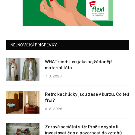
NEJNOVĚJŠÍ PŘÍSPĚVKY
WHATrend: Len jako nejžádanější
materiál léta
7. 8. 2026
Retro kachličky jsou zase v kurzu. Co teď
frčí?
6. 8. 2026
Zdravé sociální sítě: Proč se vyplatí
investovat čas a pozornost do vztahů