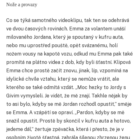
Nože a provazy
Co se týká samotného videoklipu, tak ten se odehrává
ve dvou časových rovinách. Emma za volantem unáší
milovaného Jordana, který je spoutaný v kufru auta,
nebo mu uprostřed pouště, opět svázanému, holí
nožem vousy na kapotě vozu, odkud mu Emma pak také
promítá na plátno videa z dob, kdy byli šťastní. Klipová
Emma chce prostě začít znovu, jinak, líp, vzpomíná na
idylické chvíle vztahu, který se nemůže vrátit, ale
kterého se také odmítá vzdát. „Moc hezky to Jordy s
Givim vymysleli. Je vidět, že mě znají. Takhle nějak by
to asi bylo, kdyby se mě Jordan rozhodl opustit,” směje
se Emma. A vzápětí se opraví. „Pardon, kdyby se mě
snažil opustit. Prostě by skončil v kufru auta a hotovo,
jedeme dál,” žertuje zpěvačka, která i přesto, že je v
osobním životě šťastná, zahrála šílenou zhrzenou ženu