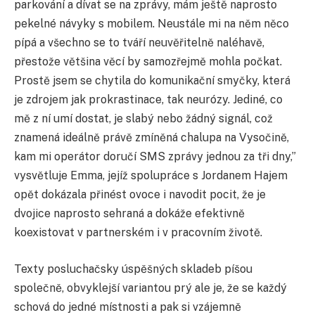
parkování a dívat se na zprávy, mám ještě naprosto
pekelné návyky s mobilem. Neustále mi na něm něco
pípá a všechno se to tváří neuvěřitelně naléhavě,
přestože většina věcí by samozřejmě mohla počkat.
Prostě jsem se chytila do komunikační smyčky, která
je zdrojem jak prokrastinace, tak neurózy. Jediné, co
mě z ní umí dostat, je slabý nebo žádný signál, což
znamená ideálně právě zmíněná chalupa na Vysočině,
kam mi operátor doručí SMS zprávy jednou za tři dny,”
vysvětluje Emma, jejíž spolupráce s Jordanem Hajem
opět dokázala přinést ovoce i navodit pocit, že je
dvojice naprosto sehraná a dokáže efektivně
koexistovat v partnerském i v pracovním životě.
Texty posluchačsky úspěšných skladeb píšou
společně, obvyklejší variantou prý ale je, že se každý
schová do jedné místnosti a pak si vzájemně