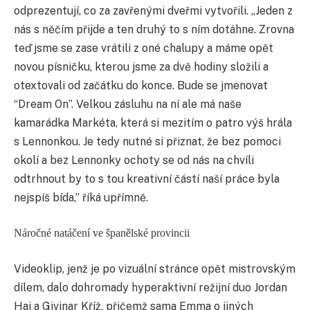
odprezentují, co za zavřenými dveřmi vytvořili. „Jeden z
nás s něčím přijde a ten druhý to s ním dotáhne. Zrovna
teď jsme se zase vrátili z oné chalupy a máme opět
novou písničku, kterou jsme za dvě hodiny složili a
otextovali od začátku do konce. Bude se jmenovat
“Dream On”. Velkou zásluhu na ní ale má naše
kamarádka Markéta, která si mezitím o patro výš hrála
s Lennonkou. Je tedy nutné si přiznat, že bez pomoci
okolí a bez Lennonky ochoty se od nás na chvíli
odtrhnout by to s tou kreativní částí naší práce byla
nejspíš bída,” říká upřímně.
Náročné natáčení ve španělské provincii
Videoklip, jenž je po vizuální stránce opět mistrovským
dílem, dalo dohromady hyperaktivní režijní duo Jordan
Haj a Givinar Kříž, přičemž sama Emma o jiných