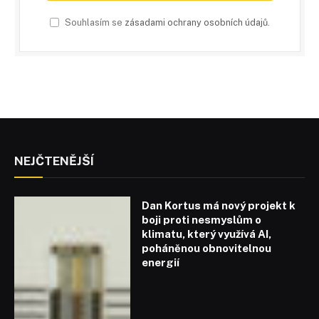
Souhlasím se
zásadami ochrany osobních údajů
.
NEJČTENĚJŠÍ
Dan Kortus má nový projekt k
boji proti nesmyslům o
klimatu, který využívá AI,
poháněnou obnovitelnou
energií