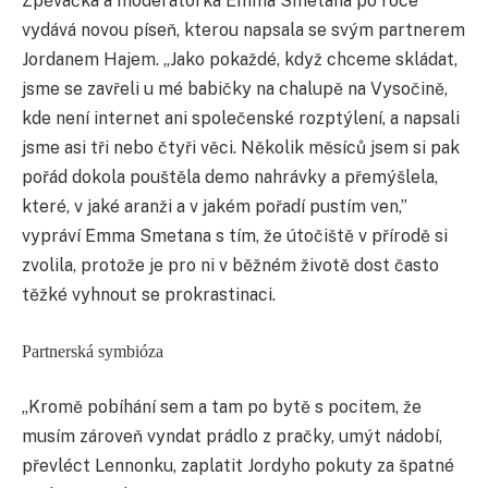
Zpěvačka a moderátorka Emma Smetana po roce
vydává novou píseň, kterou napsala se svým partnerem
Jordanem Hajem. „Jako pokaždé, když chceme skládat,
jsme se zavřeli u mé babičky na chalupě na Vysočině,
kde není internet ani společenské rozptýlení, a napsali
jsme asi tři nebo čtyři věci. Několik měsíců jsem si pak
pořád dokola pouštěla demo nahrávky a přemýšlela,
které, v jaké aranži a v jakém pořadí pustím ven,”
vypráví Emma Smetana s tím, že útočiště v přírodě si
zvolila, protože je pro ni v běžném životě dost často
těžké vyhnout se prokrastinaci.
Partnerská symbióza
„Kromě pobíhání sem a tam po bytě s pocitem, že
musím zároveň vyndat prádlo z pračky, umýt nádobí,
převléct Lennonku, zaplatit Jordyho pokuty za špatné