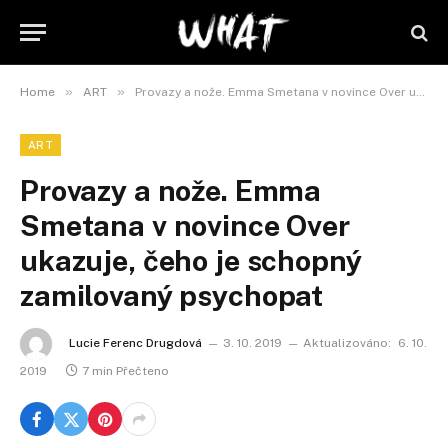
»
»
Home
ART
Provazy a nože. Emma Smetana v novince Over ukazuje, čeho je schopný zamilovaný psychopat
ART
Provazy a nože. Emma
Smetana v novince Over
ukazuje, čeho je schopný
zamilovaný psychopat
Lucie Ferenc Drugdová
3. 10. 2019
Aktualizováno:
6. 10.
2019
7 min Přečteno