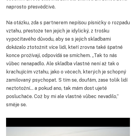
naprosto přesvědčivě.
Na otázku, zda s partnerem nepíšou písničky o rozpadu
vztahu, přestože ten jejich je idylický, z trošku
vypočítavého důvodu, aby se s jejich skladbami
dokázalo ztotožnit více lidí, kteří zrovna také špatné
konce prožívají, odpovídá se smíchem. „Tak to nás
vůbec nenapadlo. Ale skladba vlastně není až tak o
krachujícím vztahu, jako o věcech, kterých je schopný
zamilovaný psychopat. S tím se, doufám, zase tolik lidí
neztotožní… a pokud ano, tak mám dost ujeté
posluchače. Což by mi ale vlastně vůbec nevadilo,”
směje se.