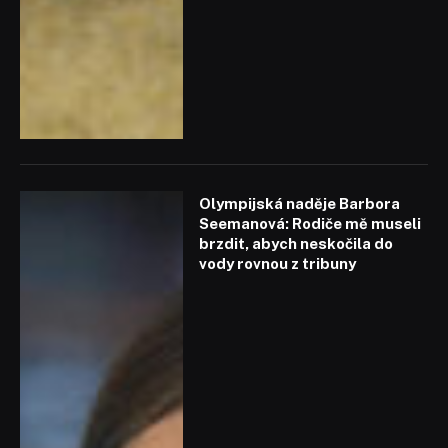
Olympijská naděje Barbora
Seemanová: Rodiče mě museli
brzdit, abych neskočila do
vody rovnou z tribuny