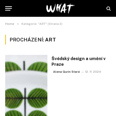
»
Home
Kategorie: "ART" (Strana 2)
PROCHÁZENÍ:
ART
Švédský design a umění v
Praze
Alena Gurin Stará
12. 11. 2024