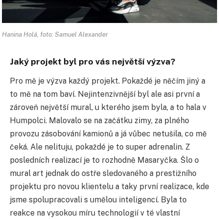
Hanina Holá, foto: Samuel Alexander
Jaký projekt byl pro vás největší výzva?
Pro mě je výzva každý projekt. Pokaždé je něčím jiný a
to mě na tom baví. Nejintenzivnější byl ale asi první a
zároveň největší mural, u kterého jsem byla, a to hala v
Humpolci. Malovalo se na začátku zimy, za plného
provozu zásobování kamionů a já vůbec netušila, co mě
čeká. Ale nelituju, pokaždé je to super adrenalin. Z
posledních realizací je to rozhodně Masaryčka. Šlo o
mural art jednak do ostře sledovaného a prestižního
projektu pro novou klientelu a taky první realizace, kde
jsme spolupracovali s umělou inteligencí. Byla to
reakce na vysokou míru technologií v té vlastní