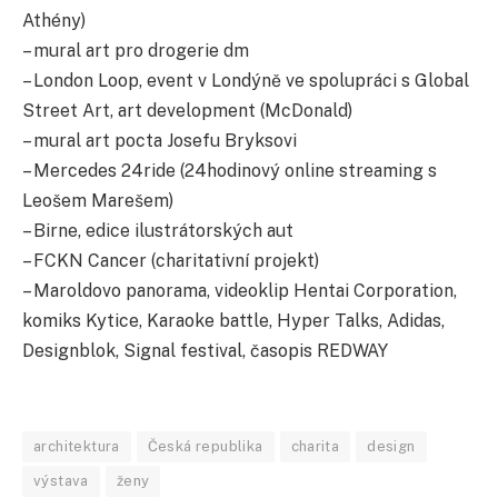
Athény)
– mural art pro drogerie dm
– London Loop, event v Londýně ve spolupráci s Global
Street Art, art development (McDonald)
– mural art pocta Josefu Bryksovi
– Mercedes 24ride (24hodinový online streaming s
Leošem Marešem)
– Birne, edice ilustrátorských aut
– FCKN Cancer (charitativní projekt)
– Maroldovo panorama, videoklip Hentai Corporation,
komiks Kytice, Karaoke battle, Hyper Talks, Adidas,
Designblok, Signal festival, časopis REDWAY
architektura
Česká republika
charita
design
výstava
ženy