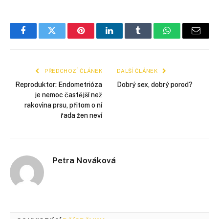
Facebook
Twitter
Pinterest
LinkedIn
Tumblr
WhatsApp
E-
mail
PŘEDCHOZÍ ČLÁNEK
DALŠÍ ČLÁNEK
Reproduktor: Endometrióza
Dobrý sex, dobrý porod?
je nemoc častější než
rakovina prsu, přitom o ní
řada žen neví
Petra Nováková