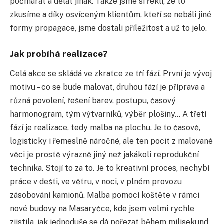
počmárat a dělat jinak. Takže jsme si řekli, že to
zkusíme a díky osvíceným klientům, kteří se nebáli jiné
formy propagace, jsme dostali příležitost a už to jelo.
Jak probíhá realizace?
Celá akce se skládá ve zkratce ze tří fází. První je vývoj
motivu – co se bude malovat, druhou fází je příprava a
různá povolení, řešení barev, postupu, časový
harmonogram, tým výtvarníků, výběr plošiny… A třetí
fází je realizace, tedy malba na plochu. Je to časově,
logisticky i řemeslně náročné, ale ten pocit z malované
věci je prostě výrazně jiný než jakákoli reprodukční
technika. Stojí to za to. Je to kreativní proces, nechybí
práce v dešti, ve větru, v noci, v plném provozu
zásobování kamionů. Malba pomocí koštěte v rámci
nové budovy na Masaryčce, kde jsem velmi rychle
zjistila, jak jednoduše se dá pořezat během milisekund.