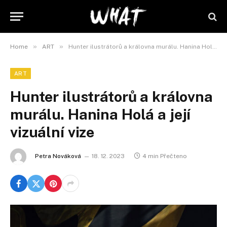
»
»
Home
ART
Hunter ilustrátorů a královna murálu. Hanina Holá a její vizuální vize
ART
Hunter ilustrátorů a královna
murálu. Hanina Holá a její
vizuální vize
Petra Nováková
18. 12. 2023
4 min Přečteno