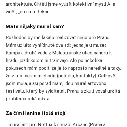
architektuře. Chtěli jsme využít kolektivní mysli AI a
vidět, „co na to řekne“.
Máte nějaký mural sen?
Rozhodně by mě lákalo realizovat něco pro Prahu.
Mám už léta vyhlídnuté dvě zdi: jedna je u muzea
Kampa a druhá vede z Malostranské ulice nahoru k
hradu, jezdí kolem ní tramvaje. Ale po několika
pokusech mám pocit, že je to naprosto nereálné a taky,
že v tom neumím chodit (politika, kontakty). Celkově
jsem měla, a asi pořád mám, ideu mural artového
festivalu, který by zviditelnil Prahu a zkultivoval určitá
problematická místa.
Za čím Hanina Holá stojí
– mural art pro Netflix k seriálu Arcane (Praha a