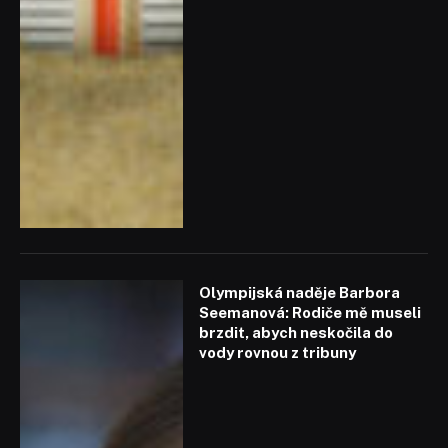
Olympijská naděje Barbora
Seemanová: Rodiče mě museli
brzdit, abych neskočila do
vody rovnou z tribuny