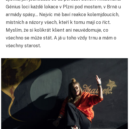
Génius loci každé lokace v Plzni pod mostem, v Brně u
armády spásy… Nejvíc mě baví reakce kolemjdoucích,
místních a názory všech, kteří k tomu mají co říct.
Myslím, že si kolikrát klient ani neuvědomuje, co
všechno se může stát. A já u toho vždy trnu a mám o
všechny starost.