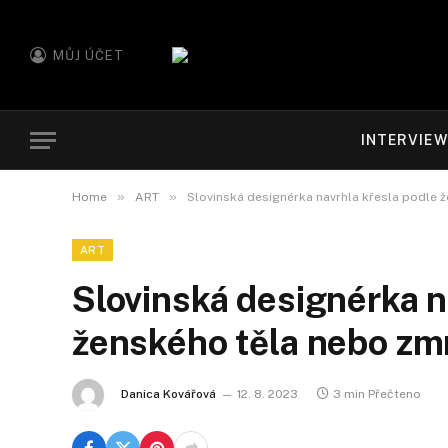
MŮJ ÚČET
INTERVIE
»
»
Home
ART
Slovinská designérka navrhla křesla podle 
ART
Slovinská designérka n
ženského těla nebo zm
Danica Kovářová
12. 8. 2023
3 min Přečteno