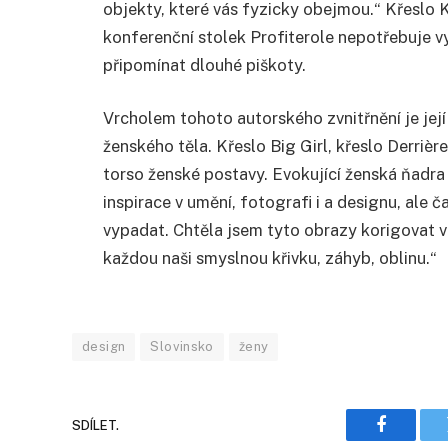
objekty, které vás fyzicky obejmou.“ Křeslo 
konferenční stolek Profiterole nepotřebuje vy
připomínat dlouhé piškoty.
Vrcholem tohoto autorského zvnitřnění je její
ženského těla. Křeslo Big Girl, křeslo Derrièr
torso ženské postavy. Evokující ženská ňadra
inspirace v umění, fotografi i a designu, ale 
vypadat. Chtěla jsem tyto obrazy korigovat vl
každou naši smyslnou křivku, záhyb, oblinu.“
design
Slovinsko
ženy
SDÍLET.
Faceboo