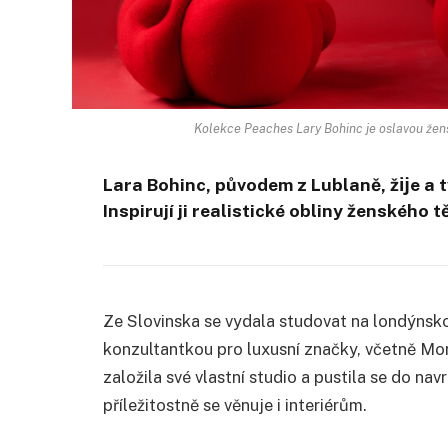
Kolekce Peaches Lary Bohinc je oslavou žens
Lara Bohinc, původem z Lublaně, žĳe a 
Inspirují ji realistické obliny ženského t
Ze Slovinska se vydala studovat na londýnsko
konzultantkou pro luxusní značky, včetně Mon
založila své vlastní studio a pustila se do n
příležitostně se věnuje i interiérům.