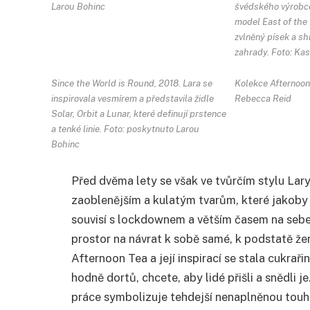
Larou Bohinc
švédského výrobce
model East of the 
zvlněný písek a s
zahrady. Foto: Kas
Since the World is Round, 2018. Lara se
Kolekce Afternoon 
inspirovala vesmírem a představila židle
Rebecca Reid
Solar, Orbit a Lunar, které definují prstence
a tenké linie. Foto: poskytnuto Larou
Bohinc
Před dvěma lety se však ve tvůrčím stylu La
zaoblenějším a kulatým tvarům, které jakoby
souvisí s lockdownem a větším časem na sebe
prostor na návrat k sobě samé, k podstatě že
Afternoon Tea a její inspirací se stala cukra
hodně dortů, chcete, aby lidé přišli a snědli 
práce symbolizuje tehdejší nenaplněnou touhu