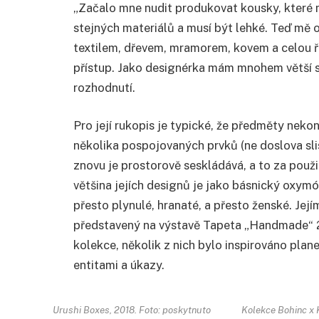
„Začalo mne nudit produkovat kousky, které m
stejných materiálů a musí být lehké. Teď mě 
textilem, dřevem, mramorem, kovem a celou ř
přístup. Jako designérka mám mnohem větší s
rozhodnutí.
Pro její rukopis je typické, že předměty nek
několika pospojovaných prvků (ne doslova sl
znovu je prostorově seskládává, a to za použit
většina jejích designů je jako básnický oxymór
přesto plynulé, hranaté, a přesto ženské. Její
představený na výstavě Tapeta „Handmade“ 20
kolekce, několik z nich bylo inspirováno plan
entitami a úkazy.
Urushi Boxes, 2018. Foto: poskytnuto
Kolekce Bohinc x K