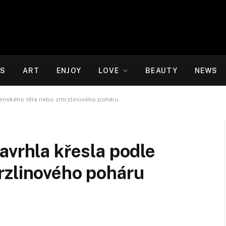
WS
ART
ENJOY
LOVE
BEAUTY
NEWS
ženského těla nebo zmrzlinového poháru
avrhla křesla podle
rzlinového poháru