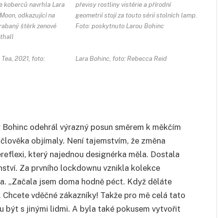
 koberců navrhla Lara
převisy rostliny vistérie a přírodní
Moon, odkazující na
geometrií stojí za touto sérií stolních lamp.
hrabaný štěrk zenové
Foto: poskytnuto Larou Bohinc
thall
Tea, 2021, foto:
Lara Bohinc, foto: Rebecca Reid
ry Bohinc odehrál výrazný posun směrem k měkčím
 člověka objímaly. Není tajemstvím, že změna
reflexi, který najednou designérka měla. Dostala
nství. Za prvního lockdownu vznikla kolekce
řina. „Začala jsem doma hodně péct. Když děláte
je. Chcete vděčné zákazníky! Takže pro mě celá tato
 být s jinými lidmi. A byla také pokusem vytvořit