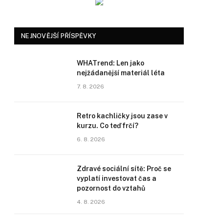
NEJNOVĚJŠÍ PŘÍSPĚVKY
WHATrend: Len jako
nejžádanější materiál léta
7. 8. 2026
Retro kachličky jsou zase v
kurzu. Co teď frčí?
6. 8. 2026
Zdravé sociální sítě: Proč se
vyplatí investovat čas a
pozornost do vztahů
4. 8. 2026