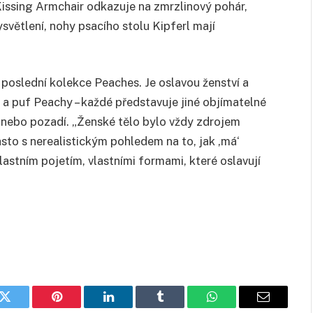
Kissing Armchair odkazuje na zmrzlinový pohár,
světlení, nohy psacího stolu Kipferl mají
 poslední kolekce Peaches. Je oslavou ženství a
e a puf Peachy – každé představuje jiné objímatelné
 nebo pozadí. „Ženské tělo bylo vždy zdrojem
často s nerealistickým pohledem na to, jak ‚má‘
astním pojetím, vlastními formami, které oslavují
k
Twitter
Pinterest
LinkedIn
Tumblr
WhatsApp
E-