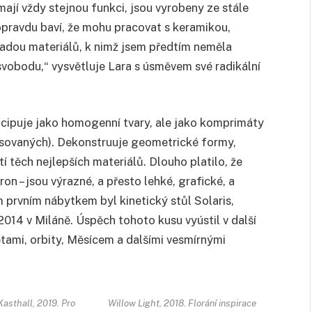
ají vždy stejnou funkci, jsou vyrobeny ze stále
opravdu baví, že mohu pracovat s keramikou,
adou materiálů, k nimž jsem předtím neměla
vobodu,“ vysvětluje Lara s úsměvem své radikální
oncipuje jako homogenní tvary, ale jako komprimáty
isovaných). Dekonstruuje geometrické formy,
í těch nejlepších materiálů. Dlouho platilo, že
on – jsou výrazné, a přesto lehké, grafické, a
m prvním nábytkem byl kinetický stůl Solaris,
14 v Miláně. Úspěch tohoto kusu vyústil v další
etami, orbity, Měsícem a dalšími vesmírnými
asthall, 2019. Pro
Willow Light, 2018. Florání inspirace