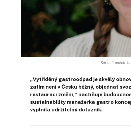
Šárka Fronček, fo
„
Vytříděný
gastroodpad je
skvělý obnov
zatím není v Česku běžný, objednat svoz 
restaurací změní,“
nastiňuje budoucnos
sustainability manažerka gastro konce
vyplnila udržitelný dotazník.