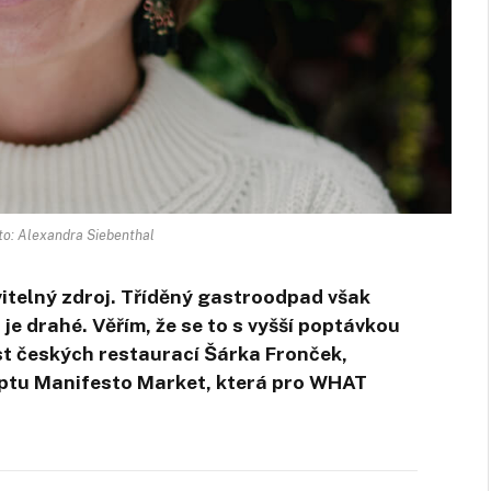
to: Alexandra Siebenthal
itelný zdroj.
Tříděný gastroodpad však
je drahé. Věřím, že se to s vyšší poptávkou
t českých restaurací Šárka Fronček,
ptu Manifesto Market, která pro WHAT