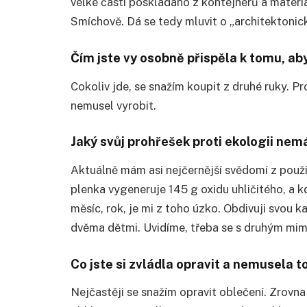
velké části poskládáno z kontejnerů a materiá
Sm
íchově. Dá se tedy mluvit o
„
architektonic
Čím jste vy osobně př
isp
ěla k tomu, ab
Cokoliv jde, se snažím koupit z druh
é
ruky. Pr
nemusel vyrobit.
Jaký svůj prohřešek proti ekologii nem
Aktuálně mám asi nejčernější svědomí
z pou
ž
plenka vygeneruje 145 g oxidu uhličitého, a 
měsíc, rok, je mi z toho úzko. Obdivuji svou 
dvěma dětmi. Uvidíme, třeba se s druhým mi
Co jste si zvládla opravit a nemusela 
Nejčastěji se snažím opravit oblečení. Zrovn