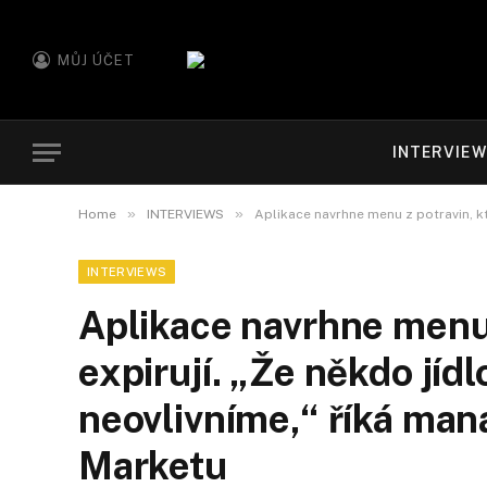
MŮJ ÚČET
INTERVIE
»
»
Home
INTERVIEWS
Aplikace navrhne menu z potravin, kt
INTERVIEWS
Aplikace navrhne menu 
expirují. „Že někdo jídl
neovlivníme,“ říká man
Marketu