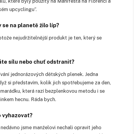
lů, které byly použity na Manifesta na
Florenc
i
a
k
é
m upcyclingu”.
y se na planetě ž
ilo l
í
p?
otože nejudržitelnější produkt je ten, který se
áte sílu nebo chuť odstranit?
ívání jednorázový
ch d
ětských plenek. Jedna
když
si p
ředstavím, kolik jich spotřebujeme za den,
kamarádku, která razí bezplenkovou metodu i se
minkem hecnu. Ráda bych.
to vyhazovat?
a nedávno jsme manželovi nechali opravit jeho