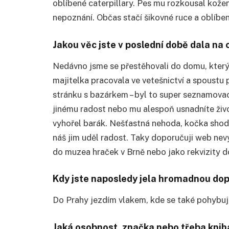
oblí
ben
é
caterpillary. Pes mu rozkousal kožen
nepoznání. Občas stačí šikovn
é
ruce a oblí
be
Jakou věc jste v poslední době dala na 
Nedávno jsme se přestěhovali do domu, který
majitelka pracovala ve vetešnictví a spoustu
stránku s bazárkem – byl to super seznamovací
jinému radost nebo mu alespoň usnadníte živ
vyhoř
el bar
ák. Nešťastná nehoda, kočka shodil
náš jim uděl radost. Taky doporučuji web nev
do muzea hraček v Brně nebo jako rekvizity do
Kdy jste naposledy jela hromadnou do
Do Prahy jezdím vlakem, kde se tak
é
pohybuj
Jaká osobnost, značka nebo třeba kniha