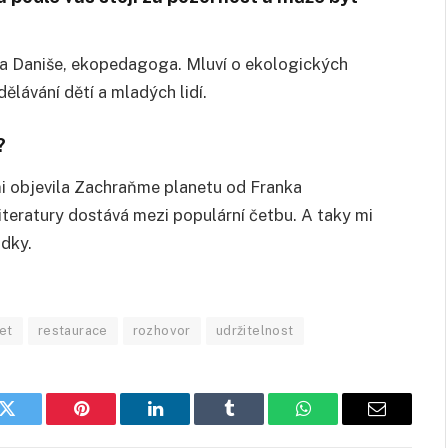
etra Daniše, ekopedagoga. Mluví o ekologických
dělávání dětí a mladých lidí.
?
i objevila Zachraň
me planetu od Franka
teratury dostává mezi populární četbu. A taky mi
ádky.
et
restaurace
rozhovor
udržitelnost
k
Twitter
Pinterest
LinkedIn
Tumblr
WhatsApp
E-