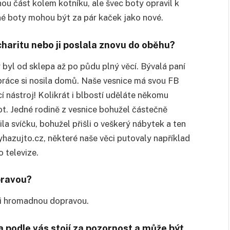
ou část kolem kotníku, ale švec boty opravil k
n
é
boty mohou být za pár kaček jako nov
é
.
charitu nebo ji poslala znovu do obě
hu?
 byl od sklepa až
po p
ůdu plný věcí. Bývalá paní
 práce si nosila domů. Naše vesnice má svou FB
 nástroj! Kolikrát i blbostí uděláte někomu
ot. Jedn
é
rodině z vesnice bohužel částečně
a svíčku, bohužel přišli o veškerý nábytek a ten
yhazujto.cz, některé naše věci putovaly například
 televize.
pravou?
i hromadnou dopravou.
 podle vás stojí za pozornost a může být