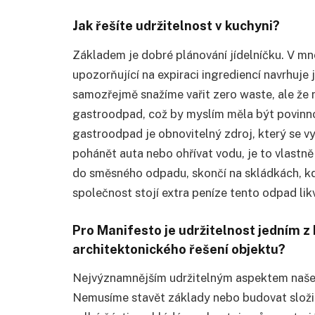
Jak řešíte udržitelnost v kuchyni?
Základem je dobr
é
plánování jídelníčku. V m
upozorňující
na expiraci ingredienc
í navrhuje 
samozřejmě snažíme vařit zero waste, ale že n
gastroodpad
,
co
ž by myslím měla být povinn
gastroodpad je obnovitelný zdroj, který se v
pohánět auta nebo ohřívat vodu, je to vlast
do směsn
é
ho odpadu, skončí na skládkách, k
společnost stojí
extra pen
íze tento odpad lik
Pro Manifesto je udržitelnost jedním z 
architektonick
é
ho řešení objektu?
Nejvýznamnějším udržitelným aspektem našeh
Nemusíme stavě
t z
áklady nebo budovat složi