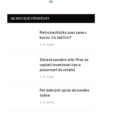
NEJNOVĚJŠÍ PŘÍSPĚVKY
Retro kachličky jsou zase v
kurzu. Co teď frčí?
6. 8. 2026
Zdravé sociální sítě: Proč se
vyplatí investovat čas a
pozornost do vztahů
4. 8. 2026
Pět dobrých zpráv do nového
týdne
3. 8. 2026