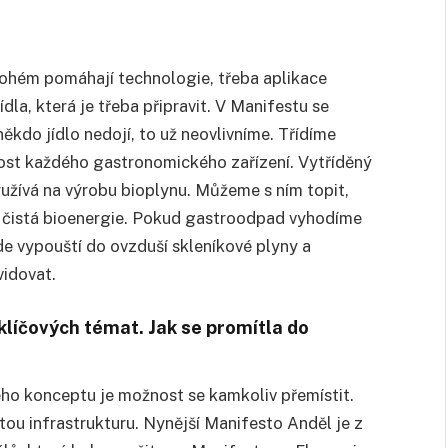
noh
é
m pomáhají
technologie
, třeba aplikace
jídla, která je třeba připravit. V Manifestu se
ěkdo jídlo nedojí, to už neovlivníme. Třídíme
ost každ
é
ho gastronomick
é
ho zařízení. Vytříděný
yužívá na výrobu bioplynu. Můžeme s ním topit,
ně čistá bioenergie. Pokud gastroodpad vyhodíme
de vypouští do ovzduší skleníkov
é
plyny a
vidovat.
klíčových t
é
mat. Jak se promítla do
o konceptu je možnost se kamkoliv přemístit.
tou infrastrukturu. Nynější Manifesto Anděl je z