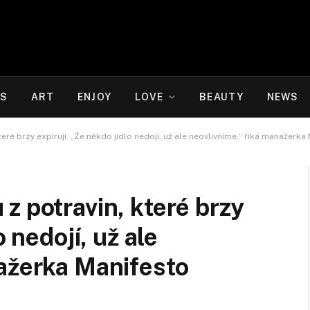
WS
ART
ENJOY
LOVE
BEAUTY
NEWS
eré brzy expirují. „Že někdo jídlo nedojí, už ale neovlivníme,“ říká manažerk
z potravin, které brzy
o nedojí, už ale
ažerka Manifesto