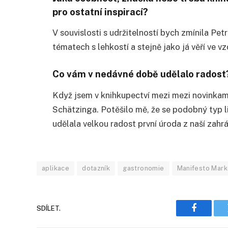
pro ostatní
inspirac
í
?
V souvislosti s udržitelností bych zmínila P
tématech s lehkostí a stejně jako já věří ve vz
Co vám v nedávn
é
době udělalo radost
Když jsem v knihkupectví mezi mezi novinkam
Schätzinga.
Potěšilo mě, ž
e se
podobný typ li
udělala velkou radost první úroda z naší zahr
aplikace
dotazník
gastronomie
Manifesto Mark
SDÍLET.
Faceboo