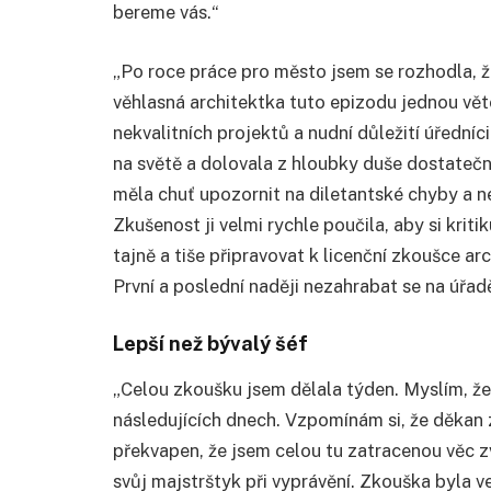
bereme vás.“
„Po roce práce pro město jsem se rozhodla, že
věhlasná architektka tuto epizodu jednou vět
nekvalitních projektů a nudní důležití úředníc
na světě a dolovala z hloubky duše dostatečn
měla chuť upozornit na diletantské chyby a ne
Zkušenost ji velmi rychle poučila, aby si krit
tajně a tiše připravovat k licenční zkoušce ar
První a poslední naději nezahrabat se na úřad
Lepší než bývalý šéf
„Celou zkoušku jsem dělala týden. Myslím, že
následujících dnech. Vzpomínám si, že děkan
překvapen, že jsem celou tu zatracenou věc z
svůj majstrštyk při vyprávění. Zkouška byla vel