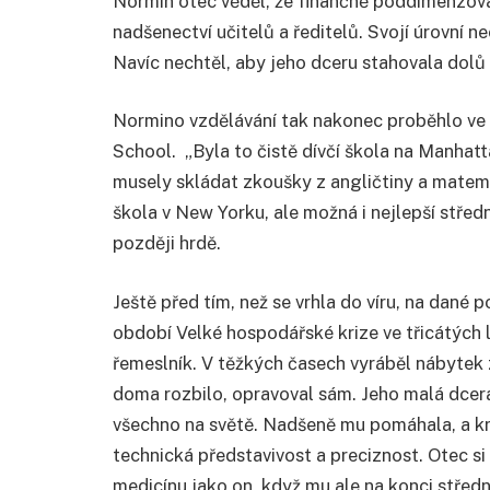
Normin otec věděl, že finančně poddimenzov
nadšenectví učitelů a ředitelů. Svojí úrovní n
Navíc nechtěl, aby jeho dceru stahovala dolů
Normino vzdělávání tak nakonec proběhlo ve 
School. „Byla to čistě dívčí škola na Manhattan
musely skládat zkoušky z angličtiny a matemat
škola v New Yorku, ale možná i nejlepší střed
později hrdě.
Ještě před tím, než se vrhla do víru, na dané p
období Velké hospodářské krize ve třicátých le
řemeslník. V těžkých časech vyráběl nábytek z
doma rozbilo, opravoval sám. Jeho malá dcera
všechno na světě. Nadšeně mu pomáhala, a kro
technická představivost a preciznost. Otec si
medicínu jako on, když mu ale na konci střední 