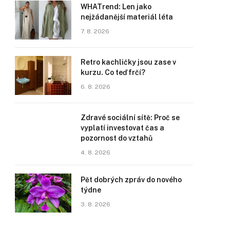
WHATrend: Len jako
nejžádanější materiál léta
7. 8. 2026
Retro kachličky jsou zase v
kurzu. Co teď frčí?
6. 8. 2026
Zdravé sociální sítě: Proč se
vyplatí investovat čas a
pozornost do vztahů
4. 8. 2026
Pět dobrých zpráv do nového
týdne
3. 8. 2026