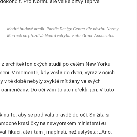
 dokončit. Pro Normu ale velké bitvy teprve
Modré budově areálu Pacific Design Center dle návrhu Normy
Merreck se přezdívá Modrá velryba. Foto: Gruen Associates
 z architektonických studií po celém New Yorku.
ní. V momentě, kdy vešla do dveří, výraz v očích
y v té době nebyly zvyklé mít ženy ve svých
oameričany. Do očí vám to ale neřekli, jen: V tuto
na to, aby se podívala pravdě do očí. Snížila si
pomocné kresličky na newyorském ministerstvu
lifikaci, ale i tam ji napínali, než uslyšela: „Ano,