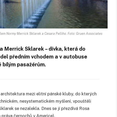
ílem Normy Merrick Sklarek a Cesara Pelliho. Foto: Gruen Associates
a Merrick Sklarek – dívka, která do
adel předním vchodem a v autobuse
é bílým pasažérům.
 architektura mezi elitní pánské kluby, do kterých
chnickém, nesystematickém myšlení, vpouštěli
klarek se nezalekla. Dnes se jí přezdívá Rosa
a práva černochů v Americe).