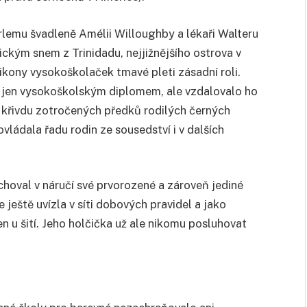
lemu švadleně Amélii Willoughby a lékaři Walteru
ickým snem z Trinidadu, nejjižnějšího ostrova v
 ikony vysokoškolaček tmavé pleti zásadní roli.
šil jen vysokoškolským diplomem, ale vzdalovalo ho
bě křivdu zotročených předků rodilých černých
vládala řadu rodin ze sousedství i v dalších
choval v náručí své prvorozené a zároveň jediné
 ještě uvízla v síti dobových pravidel a jako
n u šití. Jeho holčička už ale nikomu posluhovat