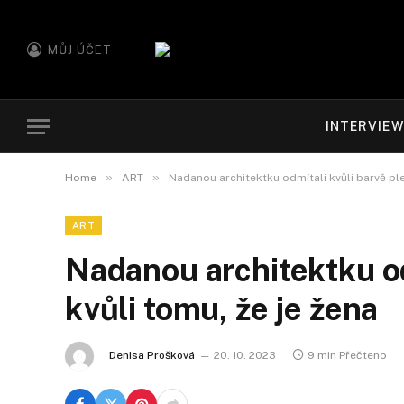
MŮJ ÚČET
INTERVIE
»
»
Home
ART
Nadanou architektku odmítali kvůli barvě plet
ART
Nadanou architektku odm
kvůli tomu, že je žena
Denisa Prošková
20. 10. 2023
9 min Přečteno