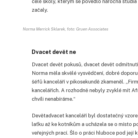
celé školy, kterým se povedlo náročná studia
začaly.
Norma Merrick Sklarek, foto: Gruen Associates
Dvacet devět ne
Dvacet devět pokusů, dvacet devět odmítnutí
Norma měla skvělé vysvědčení, dobré doporuče
šéfů kanceláří v pikosekundě zkameněl. „Firm
kancelářích. A rozhodně nebyly zvyklé mít Afr
chvíli nenabíráme.“
Devětadvacet kanceláří byl dostatečný vzorek 
laťku až ke kotníkům a ucházela se o místo 
veřejných prací. Šlo o práci hluboce pod její kva