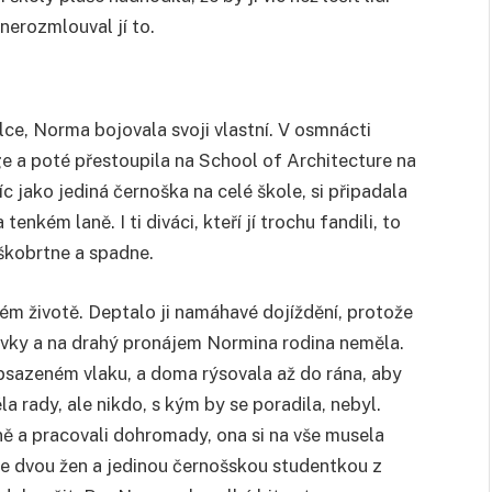
nerozmlouval jí to.
lce, Norma bojovala svoji vlastní. V osmnácti
ge a poté přestoupila na School of Architecture na
c jako jediná černoška na celé škole, si připadala
kém laně. I ti diváci, kteří jí trochu fandili, to
aškobrtne a spadne.
svém životě. Deptalo ji namáhavé dojíždění, protože
ívky a na drahý pronájem Normina rodina neměla.
bsazeném vlaku, a doma rýsovala až do rána, aby
a rady, ale nikdo, s kým by se poradila, nebyl.
čně a pracovali dohromady, ona si na vše musela
u ze dvou žen a jedinou černošskou studentkou z