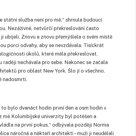
 státní služba není pro mě,“ shrnula budoucí
ou. Nezáživné, netvůrčí překreslování často
i ji ubíjeli. Znovu a znovu přemýšlela o svém místě
ou porci odvahy, aby se nevzdávala. Tisíckrát
logičnosti úkolů, které měla překreslovat.
iku raději nechávala pro sebe. Nakonec se začala
chitektů pro oblast New York. Šlo jí o všechno.
ě nadosmrti.
 to bylo dvanáct hodin první den a osm hodin v
 z mé Kolumbĳské univerzity byl potěšen a
vládla na první pokus,“ odbývala později Norma
ice náročná a někteří architekti – muži ji neudělali