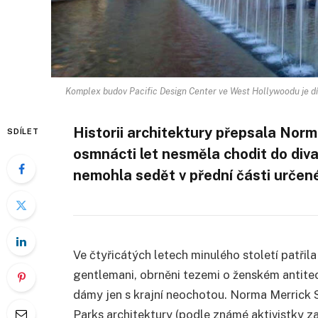
Komplex budov Pacific Design Center ve West Hollywoodu je d
Historii architektury přepsala Norm
SDÍLET
osmnácti let nesměla chodit do div
nemohla sedět v přední části určen
Ve čtyřicátých letech minulého století patřila
gentlemani, obrněni tezemi o ženském antite
dámy jen s krajní neochotou. Norma Merrick S
Parks architektury (podle známé aktivistky z