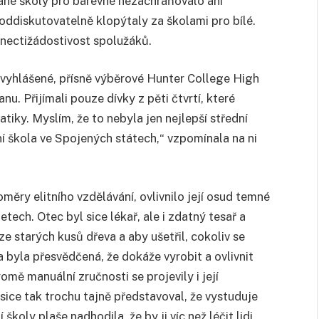
ané školy pro barevné nezachraňovalo ani
eoddiskutovatelně klopýtaly za školami pro bílé.
 nectižádostivost spolužáků.
vyhlášené, přísně výběrové Hunter College High
u. Přijímali pouze dívky z pěti čtvrtí, které
iky. Myslím, že to nebyla jen nejlepší střední
ní škola ve Spojených státech,“ vzpomínala na ni
oměry elitního vzdělávání, ovlivnilo její osud temné
tech. Otec byl sice lékař, ale i zdatný tesař a
e starých kusů dřeva a aby ušetřil, cokoliv se
 byla přesvědčená, že dokáže vyrobit a ovlivnit
mě manuální zručnosti se projevily i její
 sice tak trochu tajně představoval, že vystuduje
školy plaše nadhodila, že by ji víc než léčit lidi