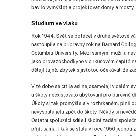
bavilo vymýšlet a projektovat domy a mosty, 
Studium ve vlaku
Rok 1944. Svět se potácel v druhé světové vá
nastoupila na přípravný rok na Barnard Colle
Columbia University. Mezi samými muži, a naví
jako provazochodkyně v cirkusovém šapitó na ten
dělají tajně, zbytek s jistotou očekával, že z
V té době se cítila asi nejosaměleji v celém 
u školy neexistovalo ubytování pro barevné d
Úkoly si tak promýšlela v rozhrkaném, plně o
nevyspalá jela zpět do školy. Někdy si nevěděl
Ostatní spolužáci sdíleli školní zadání spole
přijít sama. I tak se stala v roce 1950 jedno