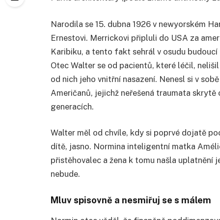
Narodila se 15. dubna 1926 v newyorském Har
Ernestovi. Merrickovi připluli do USA za amer
Karibiku, a tento fakt sehrál v osudu budoucí
Otec Walter se od pacientů, které léčil, neli
od nich jeho vnitřní nasazení. Nenesl si v so
Američanů, jejichž neřešená traumata skrytě o
generacích.
Walter měl od chvíle, kdy si poprvé dojatě po
dítě, jasno. Normina inteligentní matka Amélie
přistěhovalec a žena k tomu našla uplatnění je
nebude.
Mluv spisovně a nesmiřuj se s málem