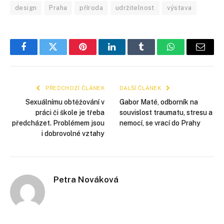
design
Praha
příroda
udržitelnost
výstava
Facebook
Twitter
Pinterest
LinkedIn
Tumblr
WhatsApp
E-
mail
PŘEDCHOZÍ ČLÁNEK
DALŠÍ ČLÁNEK
Sexuálnímu obtěžování v
Gabor Maté, odborník na
práci či škole je třeba
souvislost traumatu, stresu a
předcházet. Problémem jsou
nemocí, se vrací do Prahy
i dobrovolné vztahy
Petra Nováková