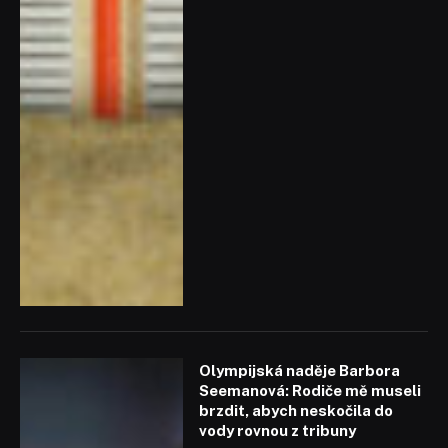
Olympijská naděje Barbora
Seemanová: Rodiče mě museli
brzdit, abych neskočila do
vody rovnou z tribuny