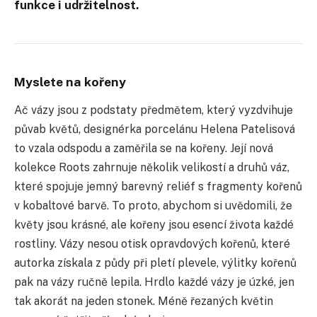
funkce i udržitelnost.
Myslete na kořeny
Ač vázy jsou z podstaty předmětem, který vyzdvihuje
půvab květů, designérka porcelánu Helena Patelisová
to vzala odspodu a zaměřila se na kořeny. Její nová
kolekce Roots zahrnuje několik velikostí a druhů váz,
které spojuje jemný barevný reliéf s fragmenty kořenů
v kobaltové barvě. To proto, abychom si uvědomili, že
květy jsou krásné, ale kořeny jsou esencí života každé
rostliny. Vázy nesou otisk opravdových kořenů, které
autorka získala z půdy při pletí plevele, výlitky kořenů
pak na vázy ručně lepila. Hrdlo každé vázy je úzké, jen
tak akorát na jeden stonek. Méně řezaných květin