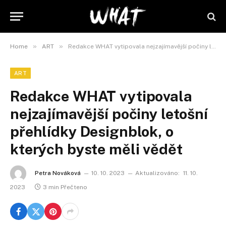
»
»
Home
ART
Redakce WHAT vytipovala nejzajímavější počiny letošní přehlídky Designblok, o kterých byste měli vědět
ART
Redakce WHAT vytipovala
nejzajímavější počiny letošní
přehlídky Designblok, o
kterých byste měli vědět
Petra Nováková
10. 10. 2023
Aktualizováno:
11. 10.
2023
3 min Přečteno