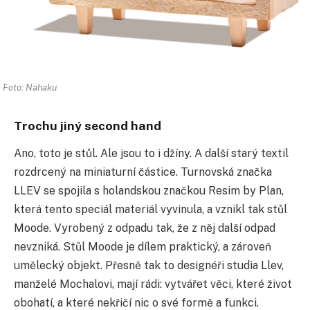
Foto: Nahaku
Trochu jiný second hand
Ano, toto je stůl. Ale jsou to i džíny. A další starý textil
rozdrcený na miniaturní částice. Turnovská značka
LLEV se spojila s holandskou značkou Resim by Plan,
která tento speciál materiál vyvinula, a vznikl tak stůl
Moode. Vyrobený z odpadu tak, že z něj další odpad
nevzniká. Stůl Moode je dílem praktický, a zároveň
umělecký objekt. Přesně tak to designéři studia Llev,
manželé Mochalovi, mají rádi: vytvářet věci, které život
obohatí, a které nekřičí nic o své formě a funkci.