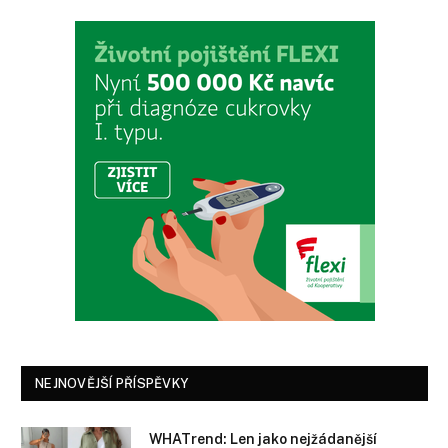
NEJNOVĚJŠÍ PŘÍSPĚVKY
WHATrend: Len jako nejžádanější