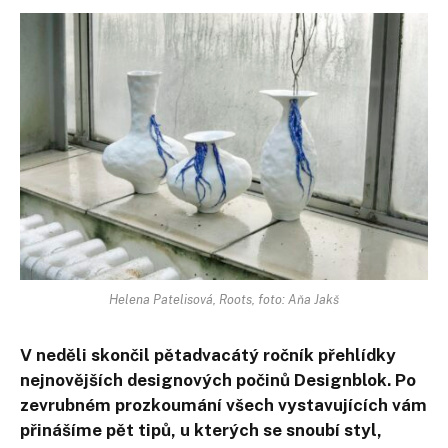
Helena Patelisová, Roots, foto: Aňa Jakš
V neděli skončil pětadvacátý ročník přehlídky
nejnovějších designových počinů Designblok. Po
zevrubném prozkoumání všech vystavujících vám
přinášíme pět tipů, u kterých se snoubí styl,