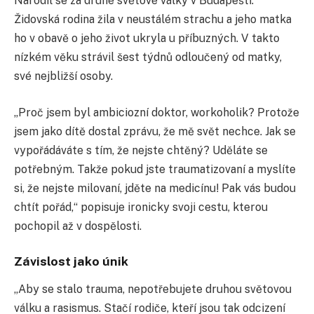
Narodil se za druhé světové války v Budapešti.
Židovská rodina žila v neustálém strachu a jeho matka
ho v obavě o jeho život ukryla u příbuzných. V takto
nízkém věku strávil šest týdnů odloučený od matky,
své nejbližší osoby.
„Proč jsem byl ambiciozní doktor, workoholik? Protože
jsem jako dítě dostal zprávu, že mě svět nechce. Jak se
vypořádáváte s tím, že nejste chtěný? Uděláte se
potřebným. Takže pokud jste traumatizovaní a myslíte
si, že nejste milovaní, jděte na medicínu! Pak vás budou
chtít pořád,“ popisuje ironicky svoji cestu, kterou
pochopil až v dospělosti.
Závislost jako únik
„Aby se stalo trauma, nepotřebujete druhou světovou
válku a rasismus. Stačí rodiče, kteří jsou tak odcizení