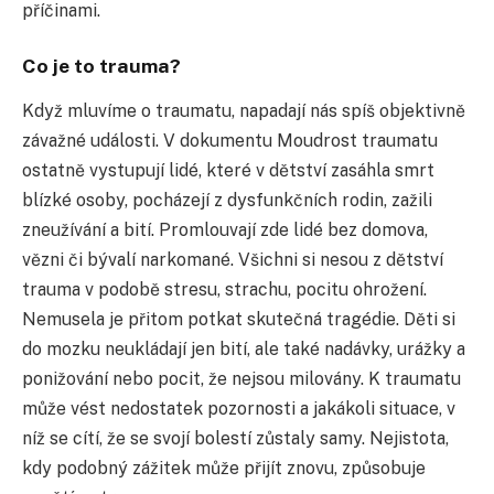
příčinami.
Co je to trauma?
Když mluvíme o traumatu, napadají nás spíš objektivně
závažné události. V dokumentu Moudrost traumatu
ostatně vystupují lidé, které v dětství zasáhla smrt
blízké osoby, pocházejí z dysfunkčních rodin, zažili
zneužívání a bití. Promlouvají zde lidé bez domova,
vězni či bývalí narkomané. Všichni si nesou z dětství
trauma v podobě stresu, strachu, pocitu ohrožení.
Nemusela je přitom potkat skutečná tragédie. Děti si
do mozku neukládají jen bití, ale také nadávky, urážky a
ponižování nebo pocit, že nejsou milovány. K traumatu
může vést nedostatek pozornosti a jakákoli situace, v
níž se cítí, že se svojí bolestí zůstaly samy. Nejistota,
kdy podobný zážitek může přijít znovu, způsobuje