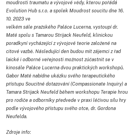
moudrosti traumatu a vývojové vědy, kterou pořádá
Evolution Hub s.r.o. a spolek Moudrost soucitu dne 16.
10. 2023 ve
velkém sále pražského Paláce Lucerna, vystoupí dr.
Maté spolu s Tamarou Strijack Neufeld, klinickou
poradkyní vycházející z vývojové teorie založené na
citové vazbě. Následující den budou mít zájemci z řad
laické i odborné veřejnosti možnost zúčastnit se v
kinosále Paláce Lucerna dvou praktických workshopů.
Gabor Maté nabídne ukázku svého terapeutického
přístupu Soucitné dotazování (Compassionate Inquiry) a
Tamara Strijack Neufeld během workshopu Terapie hrou
pro rodiče a odborníky předvede v praxi léčivou sílu hry
podle vývojového přístupu svého otce, dr. Gordona
Neufelda.
Zdroje info: