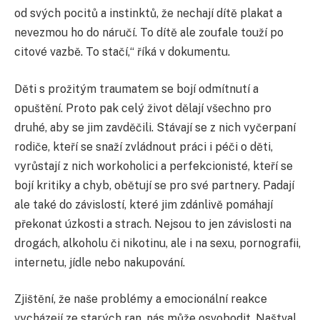
od svých pocitů a instinktů, že nechají dítě plakat a
nevezmou ho do náručí. To dítě ale zoufale touží po
citové vazbě. To stačí,“ říká v dokumentu.
Děti s prožitým traumatem se bojí odmítnutí a
opuštění. Proto pak celý život dělají všechno pro
druhé, aby se jim zavděčili. Stávají se z nich vyčerpaní
rodiče, kteří se snaží zvládnout práci i péči o děti,
vyrůstají z nich workoholici a perfekcionisté, kteří se
bojí kritiky a chyb, obětují se pro své partnery. Padají
ale také do závislostí, které jim zdánlivě pomáhají
překonat úzkosti a strach. Nejsou to jen závislosti na
drogách, alkoholu či nikotinu, ale i na sexu, pornografii,
internetu, jídle nebo nakupování.
Zjištění, že naše problémy a emocionální reakce
vycházejí ze starých ran, nás může osvobodit. Naštval