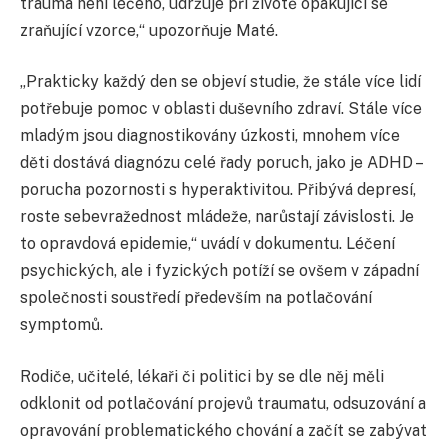
trauma není léčeno, udržuje při životě opakující se
zraňující vzorce,“ upozorňuje Maté.
„Prakticky každý den se objeví studie, že stále více lidí
potřebuje pomoc v oblasti duševního zdraví. Stále více
mladým jsou diagnostikovány úzkosti, mnohem více
děti dostává diagnózu celé řady poruch, jako je ADHD –
porucha pozornosti s hyperaktivitou. Přibývá depresí,
roste sebevražednost mládeže, narůstají závislosti. Je
to opravdová epidemie,“ uvádí v dokumentu. Léčení
psychických, ale i fyzických potíží se ovšem v západní
společnosti soustředí především na potlačování
symptomů.
Rodiče, učitelé, lékaři či politici by se dle něj měli
odklonit od potlačování projevů traumatu, odsuzování a
opravování problematického chování a začít se zabývat