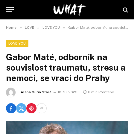
»
»
»
Home
LOVE
LOVE YOU
Gabor Maté, odborník na souvislost traumatu, stresu a nemocí, se vrací do Prahy
LOVE YOU
Gabor Maté, odborník na
souvislost traumatu, stresu a
nemocí, se vrací do Prahy
Alena Gurin Stará
10. 10. 2023
6 min Přečteno