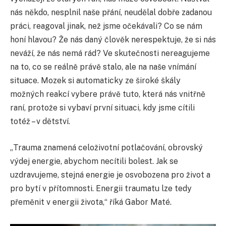
nás někdo, nesplnil naše přání, neudělal dobře zadanou
práci, reagoval jinak, než jsme očekávali? Co se nám
honí hlavou? Že nás daný člověk nerespektuje, že si nás
neváží, že nás nemá rád? Ve skutečnosti nereagujeme
na to, co se reálně právě stalo, ale na naše vnímání
situace. Mozek si automaticky ze široké škály
možných reakcí vybere právě tuto, která nás vnitřně
raní, protože si vybaví první situaci, kdy jsme cítili
totéž – v dětství.
„Trauma znamená celoživotní potlačování, obrovský
výdej energie, abychom necítili bolest. Jak se
uzdravujeme, stejná energie je osvobozena pro život a
pro bytí v přítomnosti. Energii traumatu lze tedy
přeměnit v energii života,“ říká Gabor Maté.