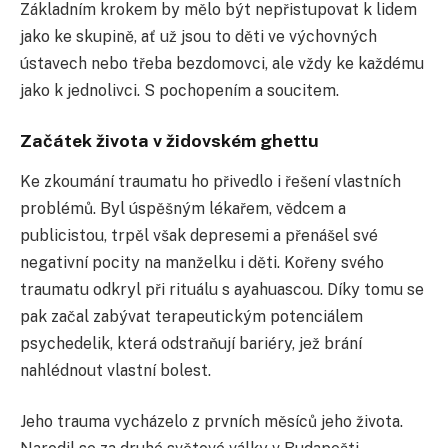
Základním krokem by mělo být nepřistupovat k lidem
jako ke skupině, ať už jsou to děti ve výchovných
ústavech nebo třeba bezdomovci, ale vždy ke každému
jako k jednolivci. S pochopením a soucitem.
Začátek života v židovském ghettu
Ke zkoumání traumatu ho přivedlo i řešení vlastních
problémů. Byl úspěšným lékařem, vědcem a
publicistou, trpěl však depresemi a přenášel své
negativní pocity na manželku i děti. Kořeny svého
traumatu odkryl při rituálu s ayahuascou. Díky tomu se
pak začal zabývat terapeutickým potenciálem
psychedelik, která odstraňují bariéry, jež brání
nahlédnout vlastní bolest.
Jeho trauma vycházelo z prvních měsíců jeho života.