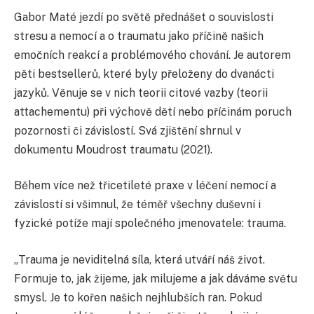
Gabor Maté jezdí po světě přednášet o souvislosti
stresu a nemocí a o traumatu jako příčině našich
emočních reakcí a problémového chování. Je autorem
pěti bestsellerů, které byly přeloženy do dvanácti
jazyků. Věnuje se v nich teorii citové vazby (teorii
attachementu) při výchově dětí nebo příčinám poruch
pozornosti či závislostí. Svá zjištění shrnul v
dokumentu Moudrost traumatu (2021).
Během více než třicetileté praxe v léčení nemocí a
závislostí si všimnul, že téměř všechny duševní i
fyzické potíže mají společného jmenovatele: trauma.
„Trauma je neviditelná síla, která utváří náš život.
Formuje to, jak žijeme, jak milujeme a jak dáváme světu
smysl. Je to kořen našich nejhlubších ran. Pokud