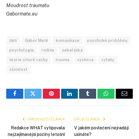
Moudrost traumatu
Gabormate.eu
děti
Gábor Maté
komunikace
psychické problémy
psychologie
rodina
sebeláska
teorie citové vazby
trauma
výchova
vztahy
závislost
Facebook
Twitter
Pinterest
LinkedIn
Tumblr
WhatsApp
E-
mail
PŘEDCHOZÍ ČLÁNEK
DALŠÍ ČLÁNEK
Redakce WHAT vytipovala
V jakém povlečení nejraději
nejzajímavější počiny letošní
usínáte?