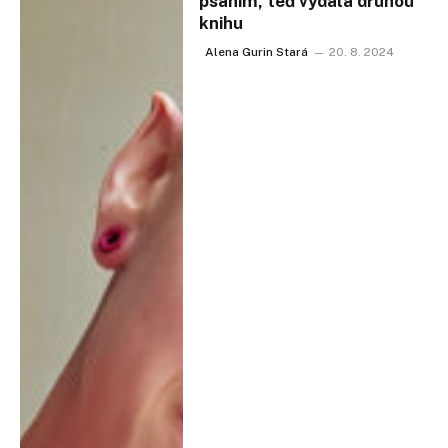
psaním, teď vydala druhou
knihu
Alena Gurin Stará
20. 8. 2024