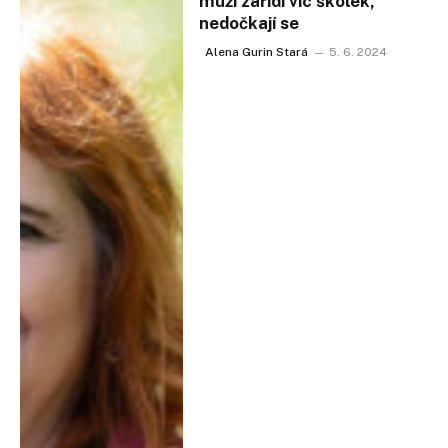
muži zařídí víc školek,
nedočkají se
Alena Gurin Stará
5. 6. 2024