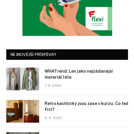
NEJNOVĚJŠÍ PŘÍSPĚVKY
WHATrend: Len jako nejžádanější
materiál léta
7. 8. 2026
Retro kachličky jsou zase v kurzu. Co teď
frčí?
6. 8. 2026