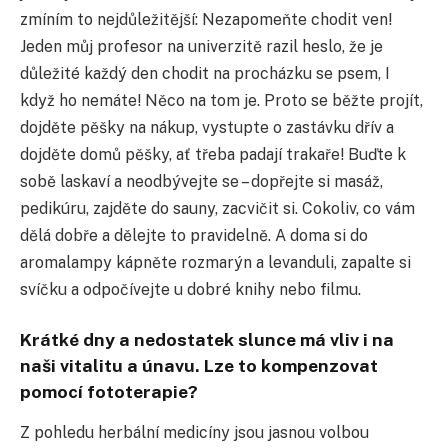
zmíním to nejdůležitější: Nezapomeňte chodit ven!
Jeden můj profesor na univerzitě razil heslo, že je
důležité každý den chodit na procházku se psem, I
když ho nemáte! Něco na tom je. Proto se běžte projít,
dojděte pěšky na nákup, vystupte o zastávku dřív a
dojděte domů pěšky, ať třeba padají trakaře! Buďte k
sobě laskaví a neodbývejte se – dopřejte si masáž,
pedikúru, zajděte do sauny, zacvičit si. Cokoliv, co vám
dělá dobře a dělejte to pravidelně. A doma si do
aromalampy kápněte rozmarýn a levanduli, zapalte si
svíčku a odpočívejte u dobré knihy nebo filmu.
Krátké dny a nedostatek slunce má vliv i na
naši vitalitu a únavu. Lze to kompenzovat
pomocí fototerapie?
Z pohledu herbální medicíny jsou jasnou volbou