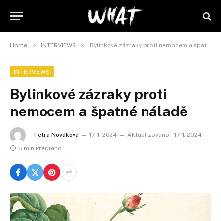
»
»
Home
INTERVIEWS
Bylinkové zázraky proti nemocem a špatné náladě
INTERVIEWS
Bylinkové zázraky proti
nemocem a špatné náladě
Petra Nováková
17. 1. 2024
Aktualizováno:
17. 1. 2024
6 min Přečteno