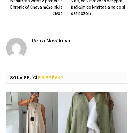
Nemůžete vstát z postele?
Víte, co v mrazech nasypat
Chronická únava může ničit
ptákům do krmítka a na co si
život
dát pozor?
Petra Nováková
SOUVISEJÍCÍ
PŘÍSPĚVKY