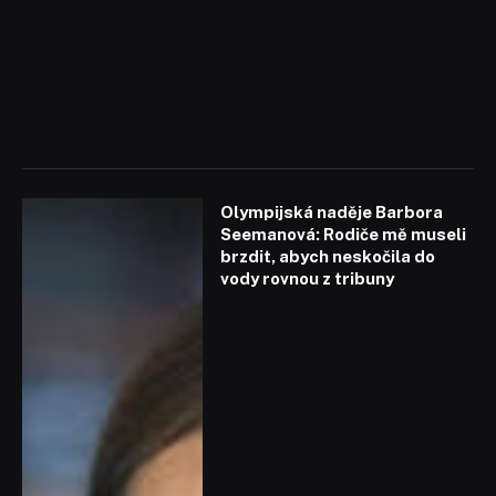
Olympijská naděje Barbora
Seemanová: Rodiče mě museli
brzdit, abych neskočila do
vody rovnou z tribuny