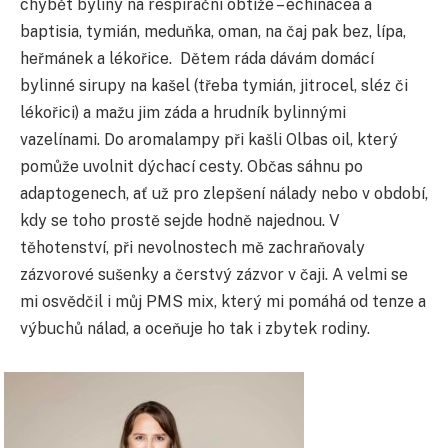
chybět byliny na respirační obtíže – echinacea a
baptisia, tymián, meduňka, oman, na čaj pak bez, lípa,
heřmánek a lékořice. Dětem ráda dávám domácí
bylinné sirupy na kašel (třeba tymián, jitrocel, sléz či
lékořici) a mažu jim záda a hrudník bylinnými
vazelínami. Do aromalampy při kašli Olbas oil, který
pomůže uvolnit dýchací cesty. Občas sáhnu po
adaptogenech, ať už pro zlepšení nálady nebo v období,
kdy se toho prostě sejde hodně najednou. V
těhotenství, při nevolnostech mě zachraňovaly
zázvorové sušenky a čerstvý zázvor v čaji. A velmi se
mi osvědčil i můj PMS mix, který mi pomáhá od tenze a
výbuchů nálad, a oceňuje ho tak i zbytek rodiny.