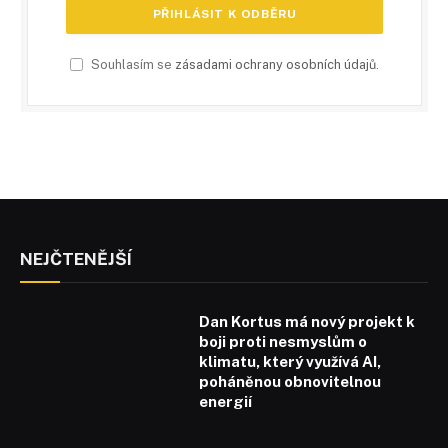
Souhlasím se
zásadami ochrany osobních údajů
.
NEJČTENĚJŠÍ
Dan Kortus má nový projekt k
boji proti nesmyslům o
klimatu, který využívá AI,
poháněnou obnovitelnou
energií