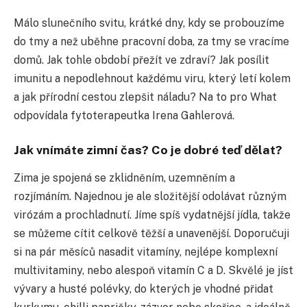
Málo slunečního svitu, krátké dny, kdy se probouzíme
do tmy a než uběhne pracovní doba, za tmy se vracíme
domů. Jak tohle období přežít ve zdraví? Jak posílit
imunitu a nepodlehnout každému viru, který letí kolem
a jak přírodní cestou zlepšit náladu? Na to pro What
odpovídala fytoterapeutka Irena Gahlerová.
Jak vnímáte zimní čas? Co je dobré teď dělat?
Zima je spojená se zklidněním, uzemněním a
rozjímáním. Najednou je ale složitější odolávat různým
virózám a prochladnutí. Jíme spíš vydatnější jídla, takže
se můžeme cítit celkově těžší a unavenější. Doporučuji
si na pár měsíců nasadit vitamíny, nejlépe komplexní
multivitaminy, nebo alespoň vitamín C a D. Skvělé je jíst
vývary a husté polévky, do kterých je vhodné přidat