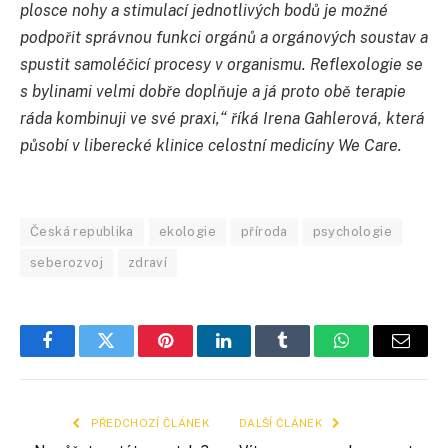
plosce nohy a stimulací jednotlivých bodů je možné
podpořit správnou funkci orgánů a orgánových soustav a
spustit samoléčicí procesy v organismu. Reflexologie se
s bylinami velmi dobře doplňuje a já proto obě terapie
ráda kombinuji ve své praxi,“ říká Irena Gahlerová, která
působí v liberecké klinice celostní medicíny We Care.
Česká republika
ekologie
příroda
psychologie
seberozvoj
zdraví
Facebook
Twitter
Pinterest
LinkedIn
Tumblr
WhatsApp
E-
mail
PŘEDCHOZÍ ČLÁNEK
DALŠÍ ČLÁNEK