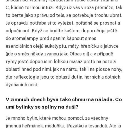
C, klidně formou infuzí. Když už vás viróza přemůže, tak
to berte jako zprávu od těla, že potřebuje trochu ubrat.
Je opravdu potřeba si to vyležet, pořádně se prospat a
odpočinout. Když se budíte kašlem, doporučuju ještě
do aromalampy před spaním kápnout směs
esenciálních olejů eukalyptu, máty, hřebíčku a jalovce
(jde o směs někdy zvanou jako Olbas oil) a v případě
rýmy ještě doporučím lehkou masáž prstů na noze a
oblasti hned pod nimi, jak na nártu, tak i na plosce nohy,
dle reflexologie jsou to oblasti dutin, horních a dolních
dýchacích cest.
V zimních dnech bývá také chmurná nálada. Co
umí bylinky se splíny na duši?
Je mnoho bylin, které mohou pomoci, za všechny
jmenuji heřmánek, meduňku, třezalku a levanduli. Ale já