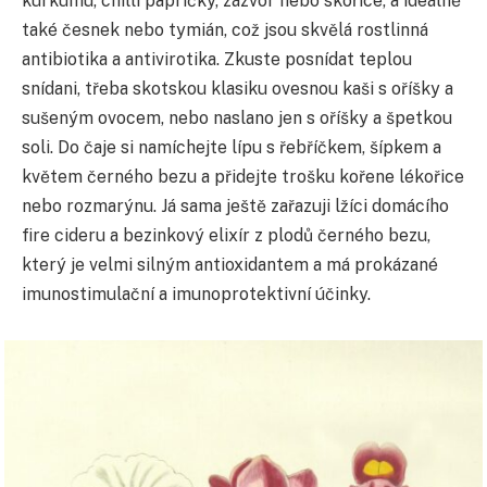
kurkumu, chilli papričky, zázvor nebo skořice, a ideálně
také česnek nebo tymián, což jsou skvělá rostlinná
antibiotika a antivirotika. Zkuste posnídat teplou
snídani, třeba skotskou klasiku ovesnou kaši s oříšky a
sušeným ovocem, nebo naslano jen s oříšky a špetkou
soli. Do čaje si namíchejte lípu s řebříčkem, šípkem a
květem černého bezu a přidejte trošku kořene lékořice
nebo rozmarýnu. Já sama ještě zařazuji lžíci domácího
fire cideru a bezinkový elixír z plodů černého bezu,
který je velmi silným antioxidantem a má prokázané
imunostimulační a imunoprotektivní účinky.