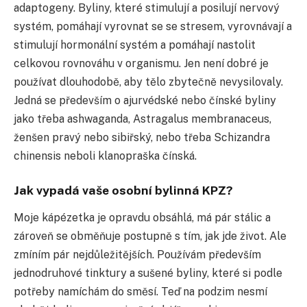
adaptogeny. Byliny, které stimulují a posilují nervový
systém, pomáhají vyrovnat se se stresem, vyrovnávají a
stimulují hormonální systém a pomáhají nastolit
celkovou rovnováhu v organismu. Jen není dobré je
používat dlouhodobě, aby tělo zbytečně nevysilovaly.
Jedná se především o ajurvédské nebo čínské byliny
jako třeba ashwaganda, Astragalus membranaceus,
ženšen pravý nebo sibiřský, nebo třeba Schizandra
chinensis neboli klanopraška čínská.
Jak vypadá vaše osobní bylinná KPZ?
Moje kápézetka je opravdu obsáhlá, má pár stálic a
zároveň se obměňuje postupně s tím, jak jde život. Ale
zmíním pár nejdůležitějších. Používám především
jednodruhové tinktury a sušené byliny, které si podle
potřeby namíchám do směsí. Teď na podzim nesmí