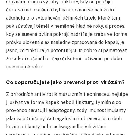
srovnám proces výroby tinktury, kdy se použije
čerstvá nebo sušená bylina a rovnou se naloží do
alkoholu pro vylouhování účinných látek, které tam
pak zůstávají téměř v neměnné hladině roky, a proces,
kdy se sušená bylina pokrájí, nadrtí a je třeba ve formě
prášku uložená a až následně zpracovaná do kapslí, je
jasné, že tinktura je potentnější. Je dobré si pamatovat,
že cokoli sušeného – čaje či koření – užíváme po dobu
maximálně roku.
Co doporučujete jako prevenci proti virózám?
Z přírodních antivirotik můžu zmínit echinaceu, nejlépe
ji užívat ve formě kapek neboli tinktury, tymián a do
prevence zařazuji i adaptogeny, tedy imunostimulanty
jako jsou ženšeny, Astragalus membranaceus neboli
kozinec blanitý nebo ashwagandhu čili vitánii
snodárnou, vitamíny – především velké dávky vitaminu