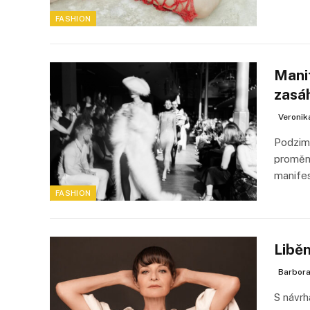
FASHION
Manif
zasá
Veronik
Podzim
proměni
manifes
FASHION
Libě
Barbora
S návrh