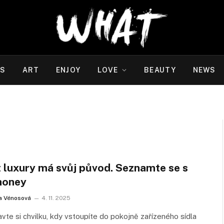
WS
ART
ENJOY
LOVE
BEAUTY
NEWS
t luxury má svůj původ. Seznamte se s
money
a Vénosová
4. 11. 2025
vte si chvilku, kdy vstoupíte do pokojně zařízeného sídla