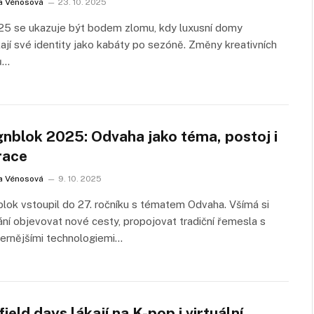
a Vénosová
23. 10. 2025
25 se ukazuje být bodem zlomu, kdy luxusní domy
ají své identity jako kabáty po sezóně. Změny kreativních
ů…
gnblok 2025: Odvaha jako téma, postoj i
race
a Vénosová
9. 10. 2025
lok vstoupil do 27. ročníku s tématem Odvaha. Všímá si
ní objevovat nové cesty, propojovat tradiční řemesla s
ernějšími technologiemi…
ield days lákají na K-pop i virtuální