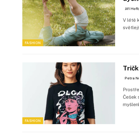
Jiří Hof
V létě 
světlej
FASHION
Tričk
Petra N
Prostř
Češek s
myšlen
FASHION