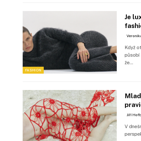
Je lu
fash
Veronik
Když ot
působí 
že…
FASHION
Mladí
prav
Jiří Hof
V dnešn
perspek