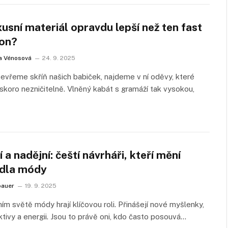
xusní materiál opravdu lepší než ten fast
ion?
a Vénosová
24. 9. 2025
evřeme skříň našich babiček, najdeme v ní oděvy, které
skoro nezničitelně. Vlněný kabát s gramáží tak vysokou,
 a nadějní: čeští návrháři, kteří mění
idla módy
bauer
19. 9. 2025
ím světě módy hrají klíčovou roli. Přinášejí nové myšlenky,
tivy a energii. Jsou to právě oni, kdo často posouvá…