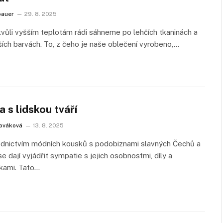
bauer
29. 8. 2025
kvůli vyšším teplotám rádi sáhneme po lehčích tkaninách a
ších barvách. To, z čeho je naše oblečení vyrobeno,…
a s lidskou tváří
ováková
13. 8. 2025
ednictvím módních kousků s podobiznami slavných Čechů a
e dají vyjádřit sympatie s jejich osobnostmi, díly a
kami. Tato…