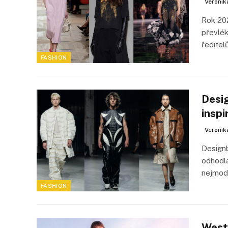
Veronik
Rok 20
převlék
ředitel
FASHION
Desi
inspi
Veronik
Designb
odhodlá
nejmod
FASHION
Westf