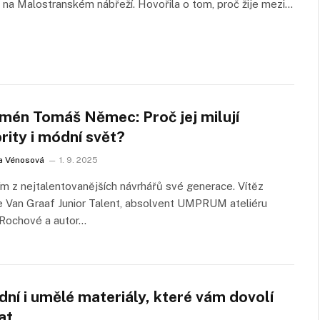
u na Malostranském nábřeží. Hovořila o tom, proč žije mezi…
mén Tomáš Němec: Proč jej milují
rity i módní svět?
a Vénosová
1. 9. 2025
ím z nejtalentovanějších návrhářů své generace. Vítěz
 Van Graaf Junior Talent, absolvent UMPRUM ateliéru
 Rochové a autor…
dní i umělé materiály, které vám dovolí
at