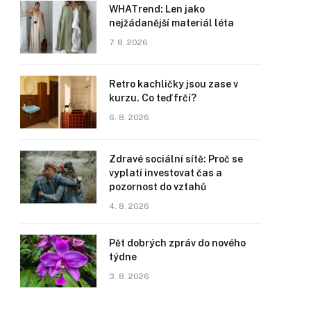
WHATrend: Len jako
nejžádanější materiál léta
7. 8. 2026
Retro kachličky jsou zase v
kurzu. Co teď frčí?
6. 8. 2026
Zdravé sociální sítě: Proč se
vyplatí investovat čas a
pozornost do vztahů
4. 8. 2026
Pět dobrých zpráv do nového
týdne
3. 8. 2026