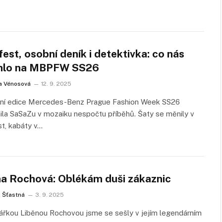
est, osobní deník i detektivka: co nás
hlo na MBPFW SS26
a Vénosová
12. 9. 2025
ní edice Mercedes-Benz Prague Fashion Week SS26
la SaSaZu v mozaiku nespočtu příběhů. Šaty se měnily v
t, kabáty v…
na Rochová: Oblékám duši zákaznic
 Šťastná
3. 9. 2025
ářkou Liběnou Rochovou jsme se sešly v jejím legendárním