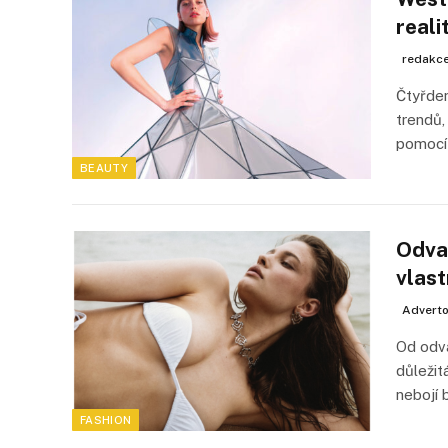
reali
redakc
Čtyřden
trendů,
pomocí
BEAUTY
Odva
vlast
Adverto
Od odvá
důležit
nebojí 
FASHION