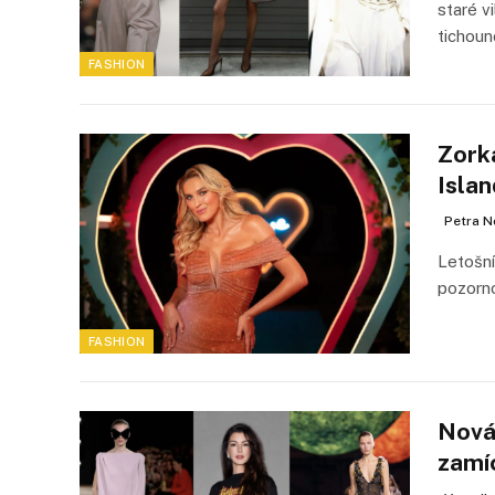
staré v
tichou
FASHION
Zorka
Isla
Petra N
Letošní
pozorno
FASHION
Nová 
zamí