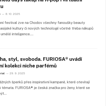
tu
e
8. 10. 2025
ní festival zve na Chodov všechny fanoušky beauty
 asijské kultury či nových technologií včetně třeba nákupů
 umělé inteligence.…
ha, styl, svoboda. FURIOSA® uvádí
ní kolekci niche parfémů
rial
29. 9. 2025
žných šperků přes inspirativní kampaně, které otevírají
á témata. FURIOSA® je česká značka pro ženy, které se
být…