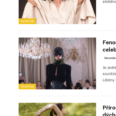
ateliér
FASHION
Feno
celeb
Veronik
Je jedn
soutěže
Liběny
FASHION
Příro
dých