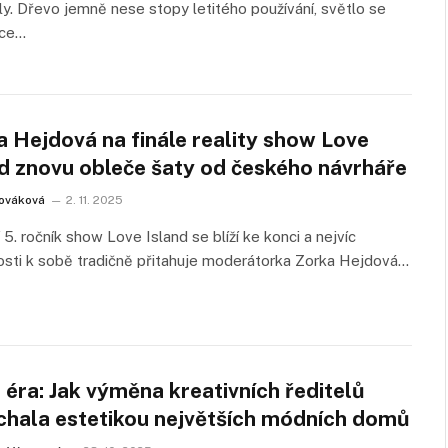
ily. Dřevo jemně nese stopy letitého používání, světlo se
nce…
 Hejdová na finále reality show Love
nd znovu obleče šaty od českého návrháře
ováková
2. 11. 2025
 5. ročník show Love Island se blíží ke konci a nejvíc
sti k sobě tradičně přitahuje moderátorka Zorka Hejdová…
éra: Jak výměna kreativních ředitelů
chala estetikou největších módních domů