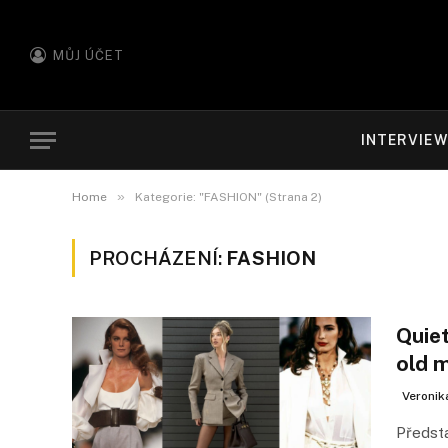
MŮJ ÚČET
INTERVIE
»
Home
Kategorie: "FASHION" (Strana 2)
PROCHÁZENÍ:
FASHION
Quie
old 
Veronik
Předsta