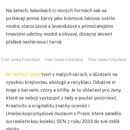
Na šatech, halenkách či nových formách sak se
potkávají jemné barvy jako krémová, béžová, světle
modrá, starorůžová a levandulová s přímočařejšími
tmavšími odstíny modré a olivové, důrazný akcent
přidává nestárnoucí černá.
Foto: Lenka Fritschová
Foto: Lenka Fritschová
Foto: Lenka Fritschová
Mi fashion label
tvoří v malých sériích, s důrazem na
vysokou krejčovinu, ekologii a recyklaci. Odvážně si
hraje s barvami, vzory a střihy. Je to oblečení pro ženy,
které se nebojí vystoupit z řady a poutat pozornost.
Kreativitu a originalitu značky ocenilo i
Uměleckoprůmyslové muzeum v Praze, které zařadilo
surrealistickou kolekci SEN z roku 2023 do své stálé
sbírky.