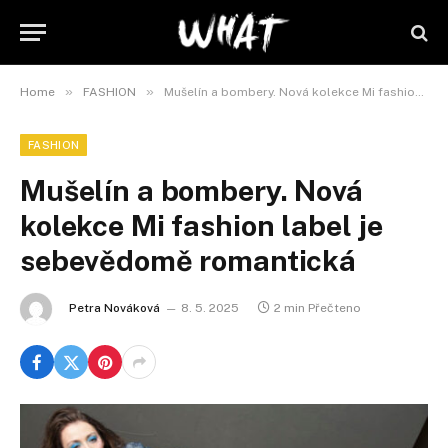
»
»
Home
FASHION
Mušelín a bombery. Nová kolekce Mi fashion label je sebevědomě romantická
FASHION
Mušelín a bombery. Nová
kolekce Mi fashion label je
sebevědomě romantická
Petra Nováková
8. 5. 2025
2 min Přečteno