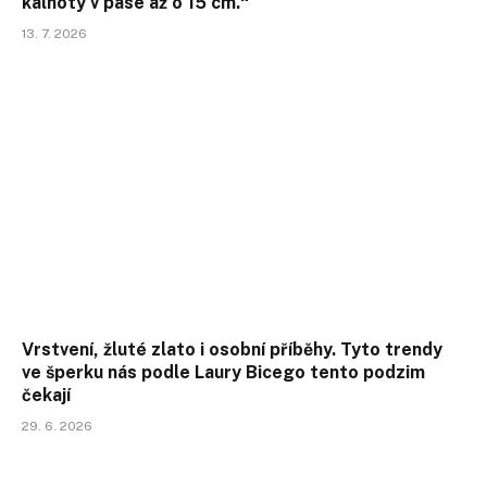
kalhoty v pase až o 15 cm.“
13. 7. 2026
Vrstvení, žluté zlato i osobní příběhy. Tyto trendy
ve šperku nás podle Laury Bicego tento podzim
čekají
29. 6. 2026