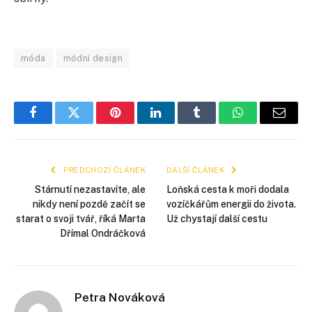
móda
módní design
Facebook
Twitter
Pinterest
LinkedIn
Tumblr
WhatsApp
E-
mail
PŘEDCHOZÍ ČLÁNEK
DALŠÍ ČLÁNEK
Stárnutí nezastavíte, ale
Loňská cesta k moři dodala
nikdy není pozdě začít se
vozíčkářům energii do života.
starat o svoji tvář, říká Marta
Už chystají další cestu
Dřímal Ondráčková
Petra Nováková