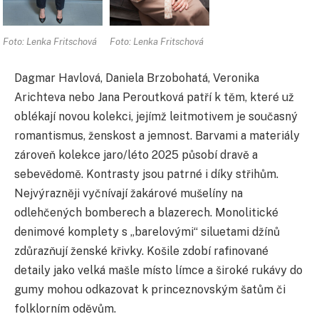
Foto: Lenka Fritschová
Foto: Lenka Fritschová
Dagmar Havlová, Daniela Brzobohatá, Veronika
Arichteva nebo Jana Peroutková patří k těm, které už
oblékají novou kolekci, jejímž leitmotivem je současný
romantismus, ženskost a jemnost.
B
arvami a materiály
zároveň kolekce jaro/léto 2025 působí dravě a
sebevědomě. Kontrasty jsou patrné i díky střihům.
Nejvýrazněji vyčnívají žakárové mušelíny na
odlehčených bomberech a blazerech. Monolitické
denimové komplety s „barelovými“ siluetami džínů
zdůrazňují ženské křivky. Košile zdobí rafinované
detaily jako velká mašle místo límce a široké rukávy do
gumy mohou odkazovat k princeznovským šatům či
folklorním oděvům.