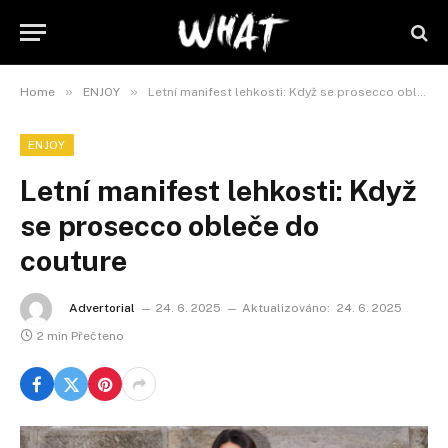
»
»
Home
ENJOY
Letní manifest lehkosti: Když se prosecco obleče do couture
ENJOY
Letní manifest lehkosti: Když
se prosecco obleče do
couture
Advertorial
24. 6. 2025
Aktualizováno:
24. 6. 2025
2 min Přečteno