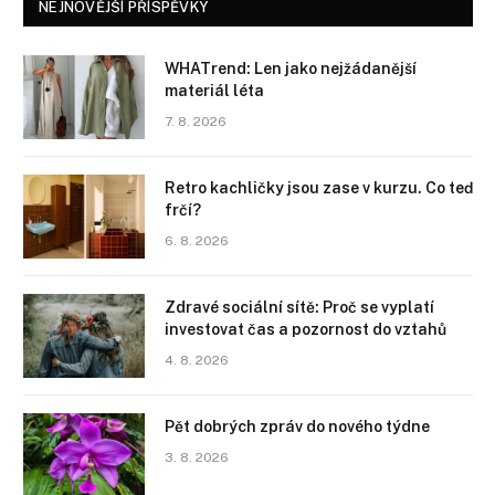
NEJNOVĚJŠÍ PŘÍSPĚVKY
WHATrend: Len jako nejžádanější
materiál léta
7. 8. 2026
Retro kachličky jsou zase v kurzu. Co teď
frčí?
6. 8. 2026
Zdravé sociální sítě: Proč se vyplatí
investovat čas a pozornost do vztahů
4. 8. 2026
Pět dobrých zpráv do nového týdne
3. 8. 2026