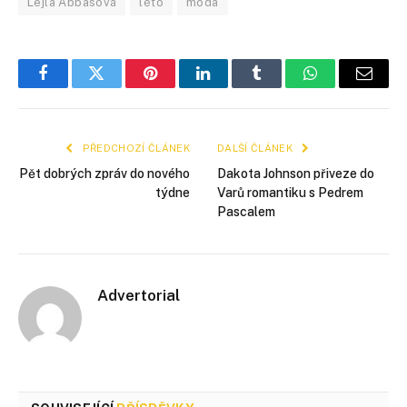
Lejla Abbasová
léto
móda
Facebook
Twitter
Pinterest
LinkedIn
Tumblr
WhatsApp
E-
mail
PŘEDCHOZÍ ČLÁNEK
DALŠÍ ČLÁNEK
Pět dobrých zpráv do nového
Dakota Johnson přiveze do
týdne
Varů romantiku s Pedrem
Pascalem
Advertorial