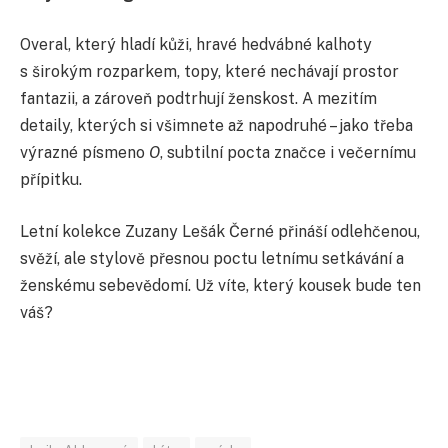
Overal, který hladí kůži, hravé hedvábné kalhoty
s širokým rozparkem, topy, které nechávají prostor
fantazii, a zároveň podtrhují ženskost. A mezitím
detaily, kterých si všimnete až napodruhé – jako třeba
výrazné písmeno
O
, subtilní pocta značce i večernímu
přípitku.
Letní kolekce Zuzany Lešák Černé přináší odlehčenou,
svěží, ale stylově přesnou poctu letnímu setkávání a
ženskému sebevědomí. Už víte, který kousek bude ten
váš?