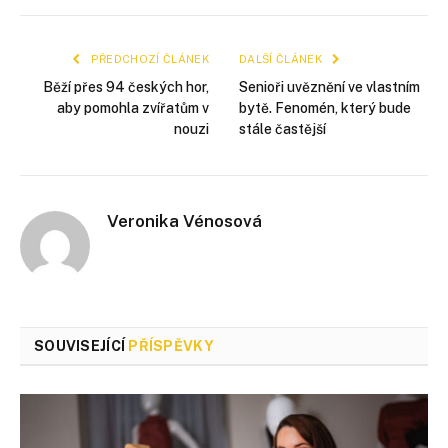
mail
PŘEDCHOZÍ ČLÁNEK
DALŠÍ ČLÁNEK
Běží přes 94 českých hor,
Senioři uvěznění ve vlastním
aby pomohla zvířatům v
bytě. Fenomén, který bude
nouzi
stále častější
Veronika Vénosová
SOUVISEJÍCÍ
PŘÍSPĚVKY