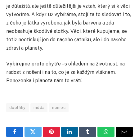
je důležitá, ale ještě důležitější je vztah, který si k věci
vytvoříme. A když už vybíráme, stojí za to sledovat i to,
z čeho je látka vyrobena, jak byla barvena a zda
neobsahuje škodlivé složky. Věci, které kupujeme, se
totiž neotiskují jen do našeho šatníku, ale i do našeho
zdraví a planety.
Vybírejme proto chytře – s ohledem na životnost, na
radost z nošení i na to, co je za každým vláknem.
Peněženka i planeta nám to vrátí.
doplňky
móda
nemoc
Facebook
Twitter
Pinterest
LinkedIn
Tumblr
WhatsApp
E-