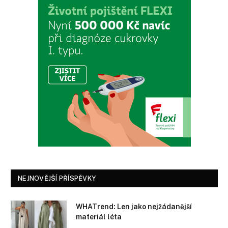
NEJNOVĚJŠÍ PŘÍSPĚVKY
WHATrend: Len jako nejžádanější
materiál léta