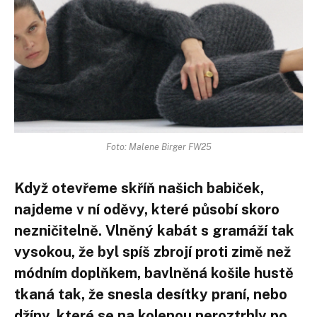
Foto: Malene Birger FW25
Když otevřeme skříň našich babiček,
najdeme v ní oděvy, které působí skoro
nezničitelně. Vlněný kabát s gramáží tak
vysokou, že byl spíš zbrojí proti zimě než
módním doplňkem, bavlněná košile hustě
tkaná tak, že snesla desítky praní, nebo
džíny, které se na kolenou neroztrhly po