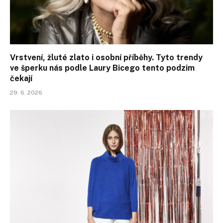
Vrstvení, žluté zlato i osobní příběhy. Tyto trendy
ve šperku nás podle Laury Bicego tento podzim
čekají
29. 6. 2026