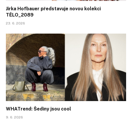
Jirka Hofbauer představuje novou kolekci
TĚLO_2089
23. 6. 2026
WHATrend: Šediny jsou cool
9. 6. 2026