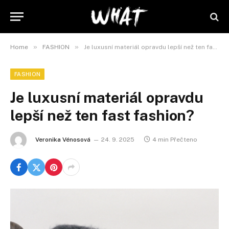
»
»
Home
FASHION
Je luxusní materiál opravdu lepší než ten fast fashion?
FASHION
Je luxusní materiál opravdu
lepší než ten fast fashion?
Veronika Vénosová
24. 9. 2025
4 min Přečteno