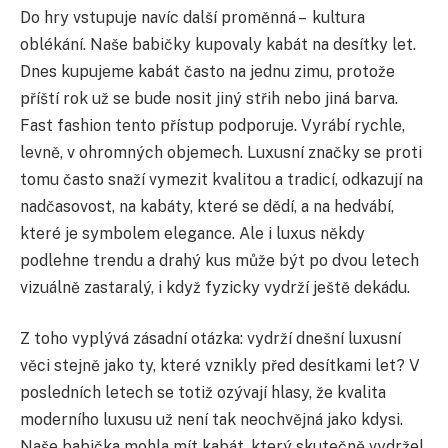
Do hry vstupuje navíc další proměnná – kultura
oblékání. Naše babičky kupovaly kabát na desítky let.
Dnes kupujeme kabát často na jednu zimu, protože
příští rok už se bude nosit jiný střih nebo jiná barva.
Fast fashion tento přístup podporuje. Vyrábí rychle,
levně, v ohromných objemech. Luxusní značky se proti
tomu často snaží vymezit kvalitou a tradicí, odkazují na
nadčasovost, na kabáty, které se dědí, a na hedvábí,
které je symbolem elegance. Ale i luxus někdy
podlehne trendu a drahý kus může být po dvou letech
vizuálně zastaralý, i když fyzicky vydrží ještě dekádu.
Z toho vyplývá zásadní otázka: vydrží dnešní luxusní
věci stejně jako ty, které vznikly před desítkami let? V
posledních letech se totiž ozývají hlasy, že kvalita
moderního luxusu už není tak neochvějná jako kdysi.
Naše babička mohla mít kabát, který skutečně vydržel