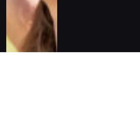
Olympijská naděje Barbora