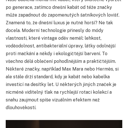
po generace, zatímco dnešní kabát od téže značky
může zapadnout do zapomenutých šatníkových lovišť.
Znamená to, že dnešní luxus je nutně horší? Ne tak
docela. Moderní technologie přinesly do módy
vlastnosti, které vintage oděv neměl: lehkost,
voděodolnost, antibakteriální úpravy, látky odolnější
proti mačkání a někdy i ekologičtější barvení. To
všechno dělá oblečení pohodlnějším a praktičtějším.
Některé značky, například Max Mara nebo Hermès, si
ale stále drží standard, kdy je kabát nebo kabelka
investicí na desítky let. U některých jiných značek je
nicméně viditelný tlak na rychlejší rotaci kolekcí a
snahu zaujmout spíše vizuálním efektem než
dlouhověkostí.