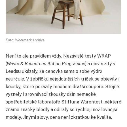
Foto: Woolmark archive
Není to ale pravidlem vždy. Nezávislé testy WRAP
(
Waste & Resources Action Programme
) a univerzity v
Leedsu ukázaly, že cenovka sama o sobě výdrž
neurčuje. V žebříčku nejodolnějších triček se objevily i
kousky, které porazily mnohem dražší soupeře. Stejně
vyzněly i srovnávací zkoušky džín německé
spotřebitelské laboratoře Stiftung Warentest: některé
známé značky bledly a odíraly se rychleji než levnější
modely. Jinými slovy, cena není zkratkou ke kvalitě.