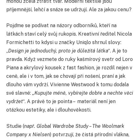
mohou zcela ztratit tvar. Moderní textilie jsou
příjemnější, lehčí a snáze se udržují. Ale za jakou cenu?
Pojďme se podívat na názory odborníků, kteří na
látkách staví celý svůj rukopis. Kreativní ředitel Nicola
Formichetti to kdysi u značky Uniqlo shrnul slovy:
„
Design je jednoduchý, proto je důležitá látka
“. A je to
pravda. Když vezmete do ruky kašmírový svetr od Loro
Piana a akrylový kousek z fast fashion, je rozdíl nejen v
ceně, ale i v tom, jak se chovají při nošení, praní a jak
dlouho vám vydrží. Vivienne Westwood k tomu dodala
své slavné:
„Kupujte méně, vybírejte dobře a nechte věci
vydržet
“. A právě to je pointa – materiál není jen
otázkou estetiky, ale i dlouhověkosti.
Studie (
např. Global Wardrobe Study – The Woolmark
Company x Nielsen
) potvrzují, že čistá přírodní vlákna,