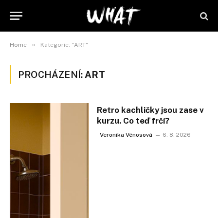
»
Home
Kategorie: "ART"
PROCHÁZENÍ:
ART
Retro kachličky jsou zase v
kurzu. Co teď frčí?
Veronika Vénosová
6. 8. 2026