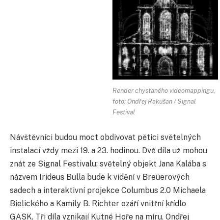
Render chystaného videomappingu,
foto: Ondřej Rakušan / Signal
Festival
Návštěvníci budou moct obdivovat pětici světelných
instalací vždy mezi 19. a 23. hodinou. Dvě díla už mohou
znát ze Signal Festivalu: světelný objekt Jana Kalába s
názvem Irideus Bulla bude k vidění v
Breüerových
sadech a interaktivní projekce Columbus 2.0 Michaela
Bielického a Kamily B. Richter ozáří vnitřní křídlo
GASK. Tři díla vznikají Kutné Hoře na míru. Ondřej