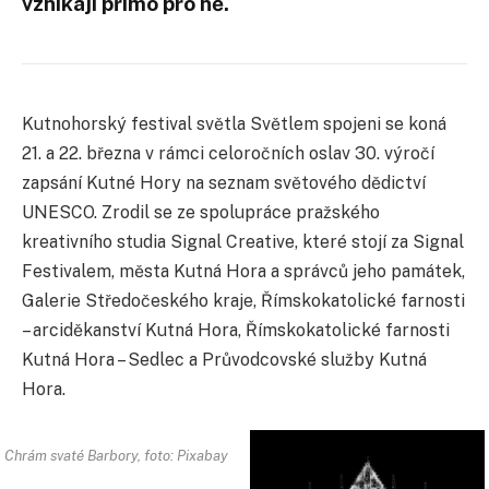
vznikají přímo pro ně.
Kutnohorský festival světla Světlem spojeni se koná
21. a 22. března v rámci celoročních oslav 30. výročí
zapsání Kutné Hory na seznam světového dědictví
UNESCO. Zrodil se ze spolupráce pražského
kreativního studia Signal Creative, které stojí za Signal
Festivalem, města Kutná Hora a správců jeho památek,
Galerie Středočeského kraje, Římskokatolické farnosti
– arciděkanství Kutná Hora, Římskokatolické farnosti
Kutná Hora – Sedlec a Průvodcovské služby Kutná
Hora.
Chrám svaté Barbory, foto: Pixabay