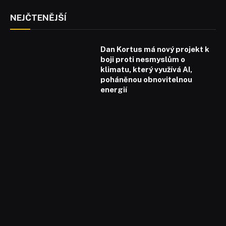
NEJČTENĚJŠÍ
Dan Kortus má nový projekt k
boji proti nesmyslům o
klimatu, který využívá AI,
poháněnou obnovitelnou
energií