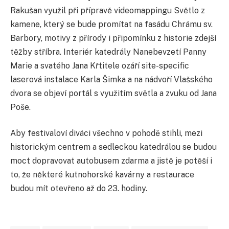
Rakušan využil při přípravě videomappingu Světlo z
kamene, který se bude promítat na fasádu Chrámu sv.
Barbory, motivy z přírody i připomínku z historie zdejší
těžby stříbra. Interiér katedrály Nanebevzetí Panny
Marie a svatého Jana Křtitele ozáří site-specific
laserová instalace Karla Šimka a na nádvoří Vlašského
dvora se objeví portál s využitím světla a zvuku od Jana
Poše.
Aby festivaloví diváci všechno v pohodě stihli, mezi
historickým centrem a sedleckou katedrálou se budou
moct dopravovat autobusem zdarma a jistě je potěší i
to, že některé kutnohorské kavárny a restaurace
budou mít otevřeno až do 23. hodiny.