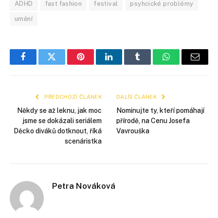
ADHD
fast fashion
festival
psyhcické problémy
umění
Facebook
Twitter
Pinterest
LinkedIn
Tumblr
WhatsApp
E-
mail
PŘEDCHOZÍ ČLÁNEK
DALŠÍ ČLÁNEK
Někdy se až leknu, jak moc
Nominujte ty, kteří pomáhají
jsme se dokázali seriálem
přírodě, na Cenu Josefa
Děcko diváků dotknout, říká
Vavrouška
scenáristka
Petra Nováková