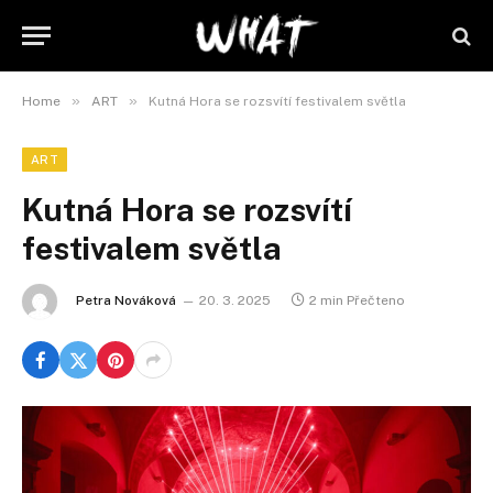
»
»
Home
ART
Kutná Hora se rozsvítí festivalem světla
ART
Kutná Hora se rozsvítí
festivalem světla
Petra Nováková
20. 3. 2025
2 min Přečteno