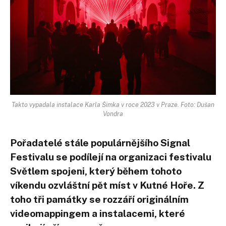
Takto vypadala instalace Karla Šimka v roce 2023 v Praze. Foto: Dušan
Vondra
Pořadatelé stále populárnějšího Signal
Festivalu se podílejí na organizaci festivalu
Světlem spojeni, který během tohoto
víkendu ozvláštní pět míst v Kutné Hoře. Z
toho tři památky se rozzáří originálním
videomappingem a instalacemi, které