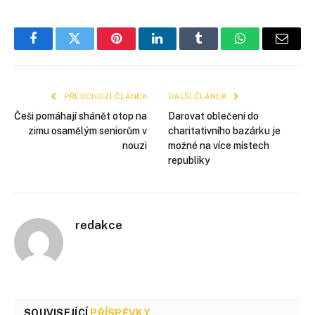
Facebook
Twitter
Pinterest
LinkedIn
Tumblr
WhatsApp
E-
mail
PŘEDCHOZÍ ČLÁNEK
DALŠÍ ČLÁNEK
Češi pomáhají shánět otop na
Darovat oblečení do
zimu osamělým seniorům v
charitativního bazárku je
nouzi
možné na více místech
republiky
redakce
SOUVISEJÍCÍ
PŘÍSPĚVKY