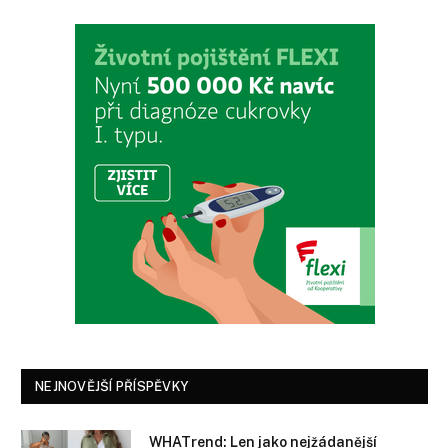
NEJNOVĚJŠÍ PŘÍSPĚVKY
WHATrend: Len jako nejžádanější