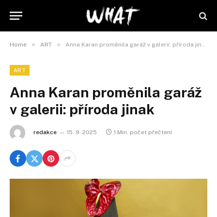
»
»
Home
ART
Anna Karan proměnila garáž v galerii: příroda jinak
ART
Anna Karan proměnila garáž
v galerii: příroda jinak
redakce
15. 9. 2025
1 Min. počet přečtení