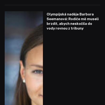
Olympijská naděje Barbora
Seemanová: Rodiče mě museli
brzdit, abych neskočila do
vody rovnou z tribuny