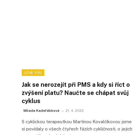
LOVE YOU
Jak se nerozejít při PMS a kdy si říct o
zvýšení platu? Naučte se chápat svůj
cyklus
Milada Kadeřábková
21. 4. 2022
S cyklickou terapeutkou Martinou Kovalčíkovou jsme
si povídaly o všech čtyřech fázích cykličnosti, o jejich