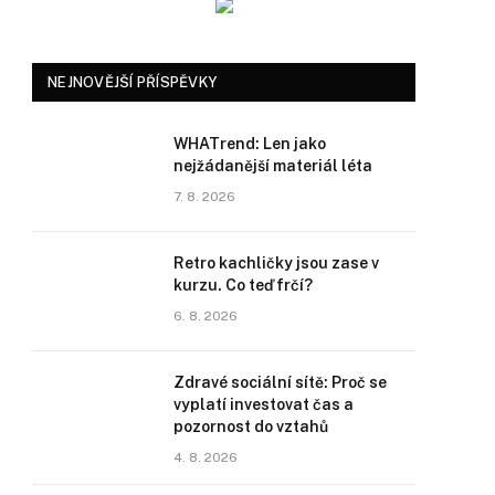
NEJNOVĚJŠÍ PŘÍSPĚVKY
WHATrend: Len jako
nejžádanější materiál léta
7. 8. 2026
Retro kachličky jsou zase v
kurzu. Co teď frčí?
6. 8. 2026
Zdravé sociální sítě: Proč se
vyplatí investovat čas a
pozornost do vztahů
4. 8. 2026