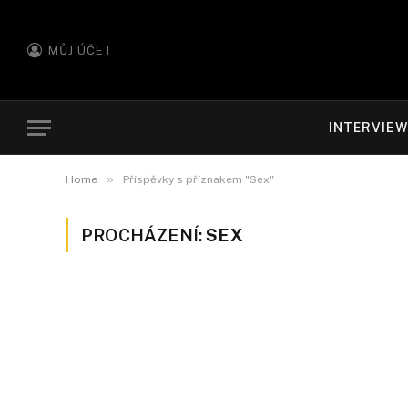
MŮJ ÚČET
INTERVIE
»
Home
Příspěvky s příznakem "Sex"
PROCHÁZENÍ:
SEX