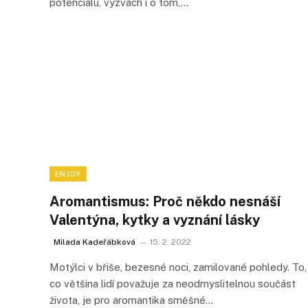
potenciálu, výzvách i o tom,…
ENJOY
Aromantismus: Proč někdo nesnáší
Valentýna, kytky a vyznání lásky
Milada Kadeřábková
15. 2. 2022
Motýlci v břiše, bezesné noci, zamilované pohledy. To,
co většina lidí považuje za neodmyslitelnou součást
života, je pro aromantika směšné…