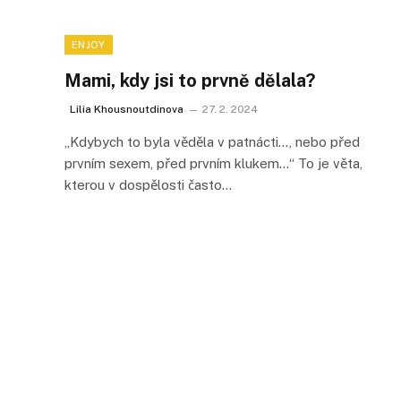
ENJOY
Mami, kdy jsi to prvně dělala?
Lilia Khousnoutdinova
27. 2. 2024
„Kdybych to byla věděla v patnácti…, nebo před
prvním sexem, před prvním klukem…“ To je věta,
kterou v dospělosti často…