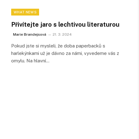
WHAT NEWS
Přivítejte jaro s lechtivou literaturou
Marie Brandejsová
21. 3. 2024
Pokud jste si mysleli, že doba paperbacků s
harlekýnkami už je dávno za námi, vyvedeme vás z
omylu. Na hlavní…