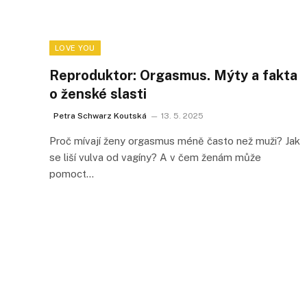
LOVE YOU
Reproduktor: Orgasmus. Mýty a fakta
o ženské slasti
Petra Schwarz Koutská
13. 5. 2025
Proč mívají ženy orgasmus méně často než muži? Jak
se liší vulva od vagíny? A v čem ženám může
pomoct…