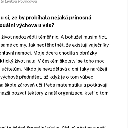
nuto Lenkou Roupcovou
u si, že by probíhala nějaká přínosná
exuální výchova u vás?
 život nedozvědli téměř nic. A bohužel musím říct,
 samé co my. Jak neotěhotnět, že existují vaječníky
 pohlavní nemoci. Moje dcera chodila s obrázky
tický život nula. V českém školství se to
ho moc
 učitelům. Nikdo je nevzdělává a oni taky narážejí
 výchově přednášet, až když je o tom vůbec
 na škole zároveň učí třeba matematiku a potkávají
snazší pozvat lektory z naší organizace, kteří o tom
í to žádná frontální výuka. Citlivý přístup z naší