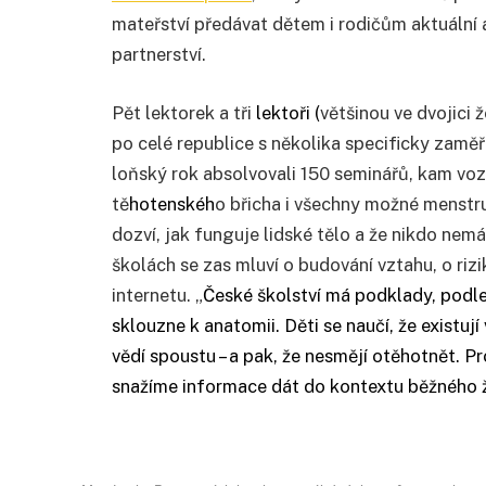
mateřství předávat dětem i rodičům aktuální a
partnerství.
Pět lektorek a tři
lektoři (
většinou ve dvojici 
po celé republice s několika specificky zamě
loňský rok absolvovali 150 seminářů, kam vo
tě
hotenskéh
o břicha i všechny možné menstr
dozví, jak funguje lidské tělo a že nikdo nem
školách se zas mluví o budování vztahu, o ri
internetu. „
České školství má podklady, podle
sklouzne k anatomii. Děti se naučí, že existuj
vědí spoustu – a pak, že nesmějí otěhotnět. Pr
snažíme informace dát do kontextu běžného živ