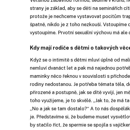
strany je základ, aby se děti na seminářích cí
protože je nechceme vystavovat pocitům trap
špatně, nikdo je z toho nezkouší. Vstoupíme d
vystoupíme. Prvotní sexuální výchovu má ale d
Kdy mají rodiče s dětmi o takových věc
Když se o intimitě s dětmi mluví úplně od mal
nemluví dvanáct let a pak má najednou potřeb
maminky něco řeknou v souvislosti s příchod
rodiny nedostanou. Je potřeba témata těla, d
přirozené a postupně, jak se dítě vyvíjí, jen 
toho využijeme, je to skvělé. „Jak to, že má t
„No a jak se tam dostalo?“ A to nás dospělák
je. Představíme si, že budeme muset vysvětlov
by stačilo říct, že spermie se spojila s vajíč