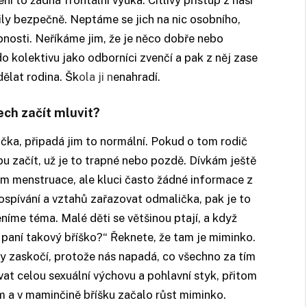
tily bezpečně. Neptáme se jich na nic osobního,
nosti. Neříkáme jim, že je něco dobře nebo
o kolektivu jako odborníci zvenčí a pak z něj zase
ělat rodina. Šk
ola ji n
enahradí.
ech začít mluvit?
ička, připadá jim to normální. Pokud o tom rodič
u začít, už je to trapné nebo pozdě. Dívkám ještě
em menstruace, ale kluci často žádné informace z
ospívání a vztahů zařazovat odmalička, pak je to
měníme téma. Malé děti se většinou ptají, a když
a paní takový bříško?“ Řeknete, že tam je miminko.
y zaskočí, protože nás napadá, co všechno za tím
at celou sexuální výchovu a pohlavní styk, přitom
kem a v maminčině bříšku začalo růst miminko.