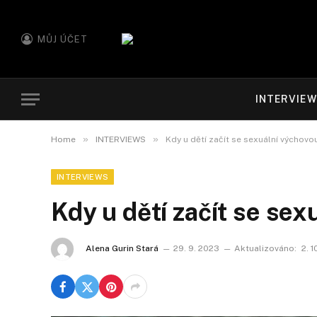
MŮJ ÚČET
INTERVIE
»
»
Home
INTERVIEWS
Kdy u dětí začít se sexuální výchovo
INTERVIEWS
Kdy u dětí začít se se
Alena Gurin Stará
29. 9. 2023
Aktualizováno:
2. 