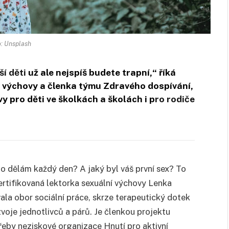
: Unsplash
ší děti
už ale nejspíš budete trapní,“ říká
 výchovy a členka týmu Zdravého dospívání,
y pro děti ve školkách a školách i p
ro rodiče
 to dělám každý den? A jaký byl váš první sex? To
ertifikovaná lektorka sexuální výchovy Lenka
la obor sociální práce, skrze terapeutický dotek
zvoje jednotlivců a párů. Je členkou projektu
třeby neziskové organizace Hnutí pro aktivní