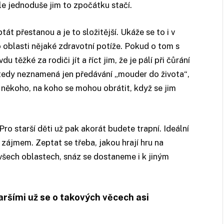
le jednoduše jim to zpočátku stačí.
tát přestanou a je to složitější. Ukáže se to i v
o oblasti nějaké zdravotní potíže. Pokud o tom s
těžké za rodiči jít a říct jim, že je pálí při čůrání
tedy neznamená jen předávání „mouder do života“,
í někoho, na koho se mohou obrátit, když se jim
ro starší děti už pak akorát budete trapní. Ideální
e zájmem. Zeptat se třeba, jakou hrají hru na
ve všech oblastech, snáz se dostaneme i k jiným
taršími už se o takových věcech asi