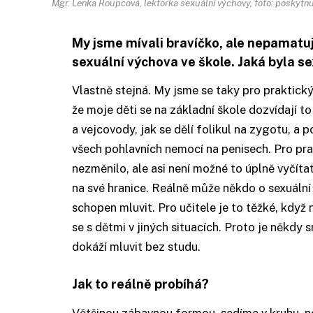
Mgr. Lenka Roupcová, lektorka sexuální výchovy, foto: poskyt
My jsme mívali bravíčko, ale nepamatuj
sexuální výchova ve škole. Jaká byla s
Vlastně stejná. My jsme se taky pro praktický
že moje děti se na základní škole dozvídají to
a vejcovody, jak se dělí folikul na zygotu, a
všech pohlavních nemocí na penisech. Pro prak
nezměnilo, ale asi není možné to úplně vyčítat
na své hranice. Reálně může někdo o sexuální
schopen mluvit. Pro učitele je to těžké, když
se s dětmi v jiných situacích. Proto je někdy 
dokáží mluvit bez studu.
Jak to reálně probíhá?
Většinou zábavnou formou, sedíme v kruhu, nen