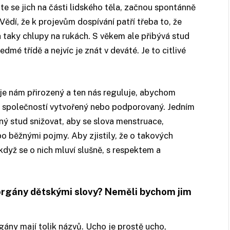
 se jich na části lidského těla, začnou spontánně
Vědí, že k projevům dospívání patří třeba to, že
 taky chlupy na rukách. S věkem ale přibývá stud
edmé třídě a nejvíc je znát v deváté. Je to citlivé
 je nám přirozený a ten nás reguluje, abychom
ý, společností vytvořený nebo podporovaný. Jedním
ný stud snižovat, aby se slova menstruace,
o běžnými pojmy. Aby zjistily, že o takových
když se o nich mluví slušně, s respektem a
 orgány dětskými slovy? Neměli bychom jim
rgány mají tolik názvů. Ucho je prostě ucho,