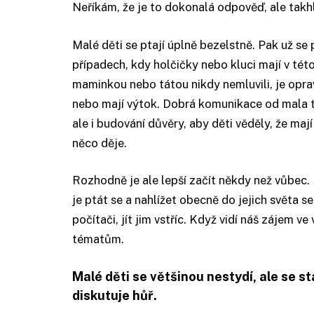
Neříkám, že je to dokonalá odpověď, ale takh
Malé děti se ptají úplně bezelstně. Pak už se p
případech, kdy holčičky nebo kluci mají v tét
maminkou nebo tátou nikdy nemluvili, je opravdu 
nebo mají výtok. Dobrá komunikace od mala 
ale i budování důvěry, aby děti věděly, že maj
něco děje.
Rozhodně je ale lepší začít někdy než vůbec. P
je ptát se a nahlížet obecně do jejich světa s
počítači, jít jim vstříc. Když vidí náš zájem 
tématům.
Malé děti se většinou nestydí, ale se s
diskutuje hůř.