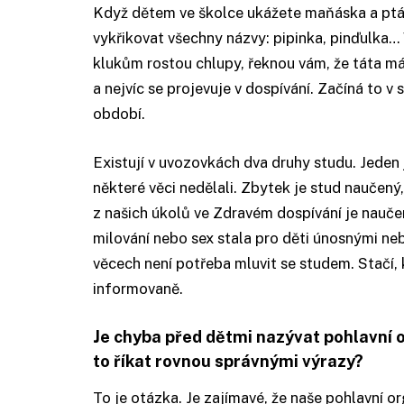
Když dětem ve školce ukážete maňáska a ptáte
vykřikovat všechny názvy: pipinka, pinďulka… 
klukům rostou chlupy, řeknou vám, že táta má
a nejvíc se projevuje v dospívání. Začíná to v s
období.
Existují v uvozovkách dva druhy studu. Jeden
některé věci nedělali. Zbytek je stud naučen
z našich úkolů ve Zdravém dospívání je nauče
milování nebo sex stala pro děti únosnými neb
věcech není potřeba mluvit se studem. Stačí, 
informovaně.
Je chyba před dětmi nazývat pohlavní
to říkat rovnou správnými výrazy?
To je otázka. Je zajímavé, že naše pohlavní o