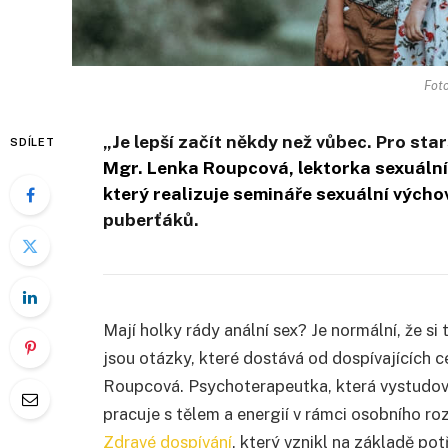
Foto
„
Je lepší začít někdy než vůbec. Pro star
SDÍLET
Mgr. Lenka Roupcová, lektorka sexuální
který realizuje semináře sexuální výchov
puberťáků.
Mají holky rády anální sex? Je normální, že si
jsou otázky, které dostává od dospívajících c
Roupcová. Psychoterapeutka, která vystudova
pracuje s tělem a energií v rámci osobního ro
Zdravé dospívání
, který vznikl na základě po