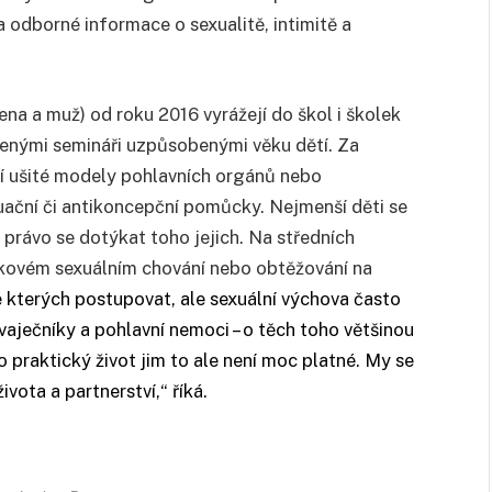
 odborné informace o sexualitě, intimitě a
žena a muž) od roku 2016 vyrážejí do škol i školek
řenými semináři uzpůsobenými věku dětí. Za
zí ušité modely pohlavních orgánů nebo
uační či antikoncepční pomůcky. Nejmenší děti se
á právo se dotýkat toho jejich. Na středních
zikovém sexuálním chování nebo obtěžování na
 kterých postupovat, ale sexuální výchova často
í vaječníky a pohlavní nemoci – o těch toho většinou
o praktický život jim to ale není moc platné. My se
ota a partnerství,“ říká.