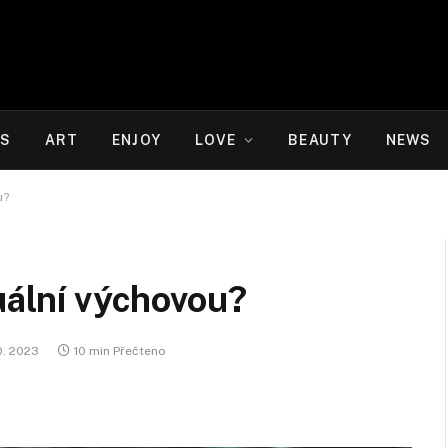
WS
ART
ENJOY
LOVE
BEAUTY
NEWS
u?
xuální výchovou?
10. 2023
10 min Přečteno