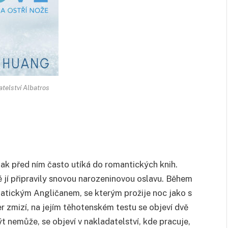
telství Albatros
tak před ním často utíká do romantických knih.
é jí připravily snovou narozeninovou oslavu. Během
matickým Angličanem, se kterým prožije noc jako s
er zmizí, na jejím těhotenském testu se objeví dvě
být nemůže, se objeví v nakladatelství, kde pracuje,