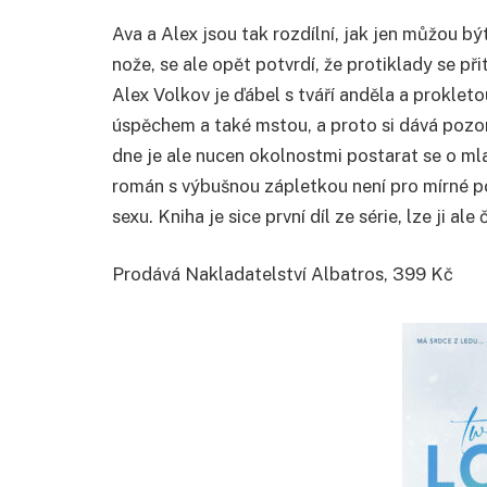
Ava a Alex jsou tak rozdílní, jak jen můžou být
nože, se ale opět potvrdí, že protiklady se přit
Alex Volkov je ďábel s tváří anděla a prokleto
úspěchem a také mstou, a proto si dává pozo
dne je ale nucen okolnostmi postarat se o mla
román s výbušnou zápletkou není pro mírné pova
sexu. Kniha je sice první díl ze série, lze ji al
Prodává Nakladatelství Albatros, 399 Kč