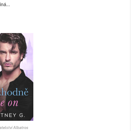
míná…
atelství Albatros