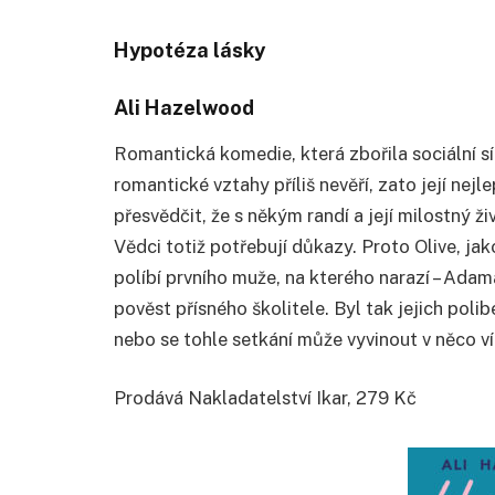
Hypotéza lásky
Ali Hazelwood
Romantická komedie, která zbořila sociální sí
romantické vztahy příliš nevěří, zato její nej
přesvědčit, že s někým randí a její milostný ži
Vědci totiž potřebují důkazy. Proto Olive, ja
políbí prvního muže, na kterého narazí – Ada
pověst přísného školitele. Byl tak jejich polib
nebo se tohle setkání může vyvinout v něco v
Prodává Nakladatelství Ikar, 279 Kč