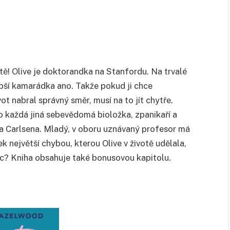
tě! Olive je doktorandka na Stanfordu. Na trvalé
lepší kamarádka ano. Takže pokud ji chce
vot nabral správný směr, musí na to jít chytře.
ko
každá jiná sebevědomá bioložka, zpanikaří a
ma Carlsena. Mladý, v oboru uznávaný profesor má
ek největší chybou, kterou Olive v životě udělala,
íc? Kniha obsahuje také bonusovou kapitolu.