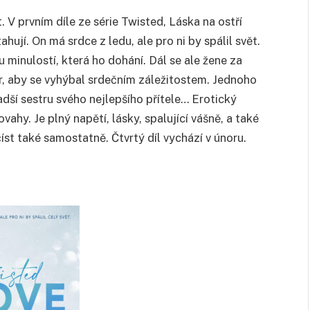
. V prvním díle ze série Twisted, Láska na ostří
ahují. On má srdce z ledu, ale pro ni by spálil svět.
u minulostí, která ho dohání. Dál se ale žene za
r, aby se vyhýbal srdečním záležitostem. Jednoho
dší sestru svého nejlepšího přítele… Erotický
hy. Je plný napětí, lásky, spalující vášně, a také
e číst také samostatně. Čtvrtý díl vychází v únoru.