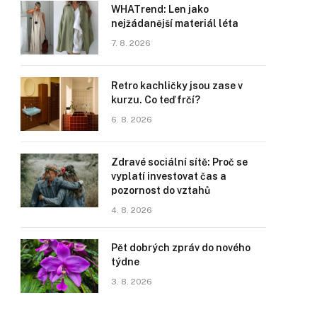
WHATrend: Len jako
nejžádanější materiál léta
7. 8. 2026
Retro kachličky jsou zase v
kurzu. Co teď frčí?
6. 8. 2026
Zdravé sociální sítě: Proč se
vyplatí investovat čas a
pozornost do vztahů
4. 8. 2026
Pět dobrých zpráv do nového
týdne
3. 8. 2026