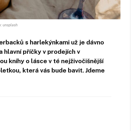
o: unsplash
perbacků s harlekýnkami už je dávno
 hlavní příčky v prodejích v
u knihy o lásce v té nejživočišnější
letkou, která vás bude bavit. Jdeme