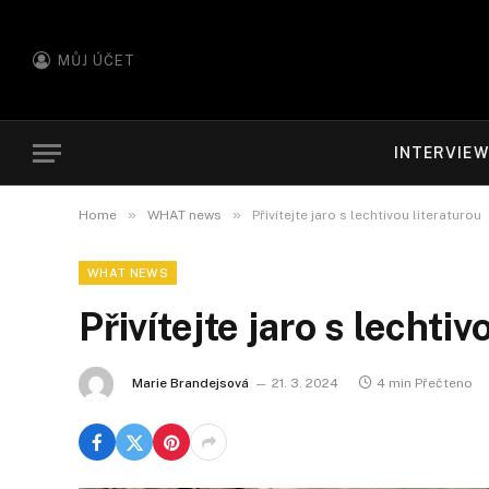
MŮJ ÚČET
INTERVIE
»
»
Home
WHAT news
Přivítejte jaro s lechtivou literaturou
WHAT NEWS
Přivítejte jaro s lechtiv
Marie Brandejsová
21. 3. 2024
4 min Přečteno