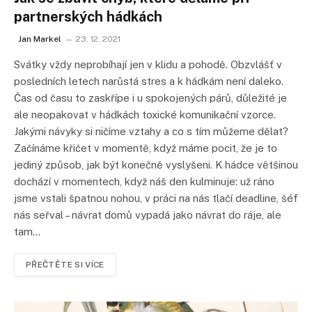
partnerských hádkách
Jan Markel
23. 12. 2021
Svátky vždy neprobíhají jen v klidu a pohodě. Obzvlášť v
posledních letech narůstá stres a k hádkám není daleko.
Čas od času to zaskřípe i u spokojených párů, důležité je
ale neopakovat v hádkách toxické komunikační vzorce.
Jakými návyky si ničíme vztahy a co s tím můžeme dělat?
Začínáme křičet v momentě, když máme pocit, že je to
jediný způsob, jak být konečně vyslyšeni. K hádce většinou
dochází v momentech, když náš den kulminuje: už ráno
jsme vstali špatnou nohou, v práci na nás tlačí deadline, šéf
nás seřval – návrat domů vypadá jako návrat do ráje, ale
tam…
PŘEČTĚTE SI VÍCE