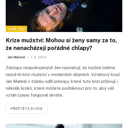
LOVE YOU
Krize mužství: Mohou si ženy samy za to,
že nenacházejí pořádné chlapy?
Jan Markel
1. 8. 2023
Zástupy nespokojených žen naznačují, že možná čelíme
největší krizi mužství v moderních dějinách. Vztahový kouč
Jan Markel v článku sdílí principy, které tuto krizi přiživují, i
několik kroků, které můžete podniknout pro to, aby váš
vztah (zase) fungoval skvěle.
PŘEČTĚTE SI VÍCE