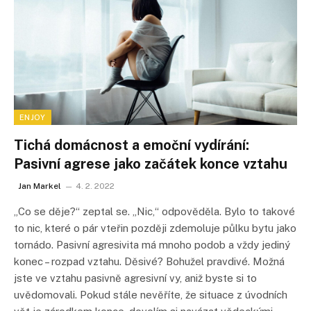
ENJOY
Tichá domácnost a emoční vydírání:
Pasivní agrese jako začátek konce vztahu
Jan Markel
4. 2. 2022
„Co se děje?“ zeptal se. „Nic,“ odpověděla. Bylo to takové
to nic, které o pár vteřin později zdemoluje půlku bytu jako
tornádo. Pasivní agresivita má mnoho podob a vždy jediný
konec – rozpad vztahu. Děsivé? Bohužel pravdivé. Možná
jste ve vztahu pasivně agresivní vy, aniž byste si to
uvědomovali. Pokud stále nevěříte, že situace z úvodních