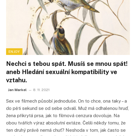
ENJOY
Nechci s tebou spát. Musíš se mnou spát!
aneb Hledání sexuální kompatibility ve
vztahu.
Jan Markel
8. 11. 2021
Sex ve filmech působí jednoduše. On to chce, ona taky – a
do pěti sekund se od sebe odvalí. Muž má odhalenou hruď,
žena přikrytá prsa, jak to filmová cenzura dovoluje. Na
obou tvářích výraz absolutní extáze. Čelili někdy tomu, že
ten druhý právě nemá chuť? Neshoda v tom, jak často se