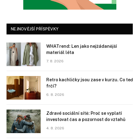
NEJNOVĚJŠÍ PŘÍSPĚVKY
WHATrend: Len jako nejžádanější
materiál léta
7. 8. 2026
Retro kachličky jsou zase v kurzu. Co teď
frčí?
6. 8. 2026
Zdravé sociální sítě: Proč se vyplatí
investovat čas a pozornost do vztahů
4. 8. 2026