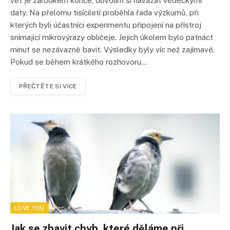
vět je zárodkem konce, dovolím si navázat vědeckými
daty. Na přelomu tisíciletí proběhla řada výzkumů, při
kterých byli účastníci experimentu připojení na přístroj
snímající mikrovýrazy obličeje. Jejich úkolem bylo patnáct
minut se nezávazně bavit. Výsledky byly víc než zajímavé.
Pokud se během krátkého rozhovoru…
PŘEČTĚTE SI VÍCE
LOVE YOU
Jak se zbavit chyb, které děláme při