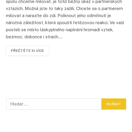
spolu chceme milovat, je totiž běžný úkaz v partnerských
vztazích. Možná jste to taky zažili. Chcete se s partnerem
milovat a narazíte do zdi. Polknout jeho odmítnutí je
náročná záležitost, která spouští řetězovou reakci. Ve vaší
posteli se místo láskyplného naplnění hromadí vztek,
bezmoc, dokonce i strach.…
PŘEČTĚTE SI VÍCE