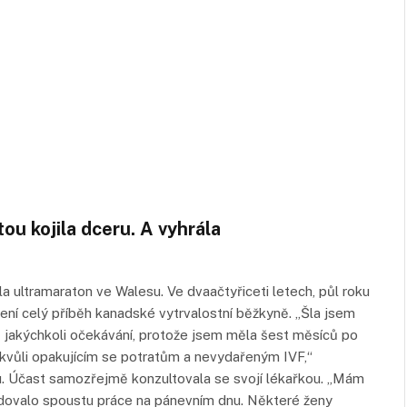
ou kojila dceru. A vyhrála
a ultramaraton ve Walesu. Ve dvaačtyřiceti letech, půl roku
 není celý příběh kanadské vytrvalostní běžkyně. „Šla jsem
 jakýchkoli očekávání, protože jsem měla šest měsíců po
 kvůli opakujícím se potratům a nevydařeným IVF,“
u. Účast samozřejmě konzultovala se svojí lékařkou. „Mám
žadovalo spoustu práce na pánevním dnu. Některé ženy