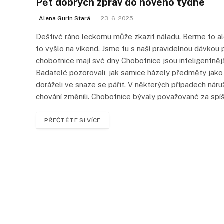
Pět dobrých zpráv do nového týdne
Alena Gurin Stará
23. 6. 2025
Deštivé ráno leckomu může zkazit náladu. Berme to ale 
to vyšlo na víkend. Jsme tu s naší pravidelnou dávkou p
chobotnice mají své dny Chobotnice jsou inteligentnějš
Badatelé pozorovali, jak samice házely předměty jako
doráželi ve snaze se pářit. V některých případech náru
chování změnili. Chobotnice bývaly považované za spí
PŘEČTĚTE SI VÍCE