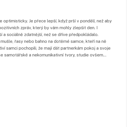
optimisticky. Je přece lepší, když prší v pondělí, než aby
ozitivních zpráv, který by vám mohly zlepšit den. I
í a sociálně zdatnější, než se dříve předpokládalo.
 mušle, řasy nebo bahno na dotěrné samce, kteří na ně
živí samci pochopili, že mají dát partnerkám pokoj a svoje
še samotářské a nekomunikativní tvory, studie ovšem…