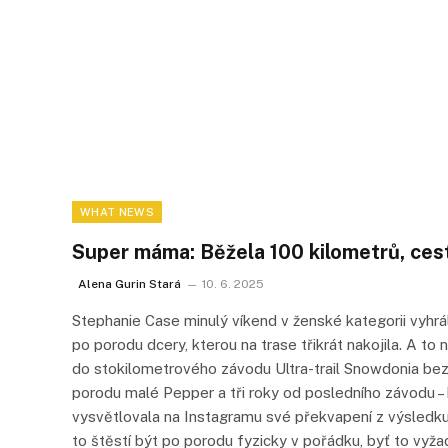
WHAT NEWS
Super máma: Běžela 100 kilometrů, cest
Alena Gurin Stará
10. 6. 2025
Stephanie Case minulý víkend v ženské kategorii vyhrál
po porodu dcery, kterou na trase třikrát nakojila. A to
do stokilometrového závodu Ultra-trail Snowdonia bez
porodu malé Pepper a tři roky od posledního závodu –
vysvětlovala na Instagramu své překvapení z výsledk
to štěstí být po porodu fyzicky v pořádku, byť to vy