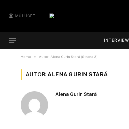
MŮJ ÚČET
INTERVIE
»
Home
Autor: Alena Gurin Stará (Strana 3)
AUTOR:
ALENA GURIN STARÁ
Alena Gurin Stará