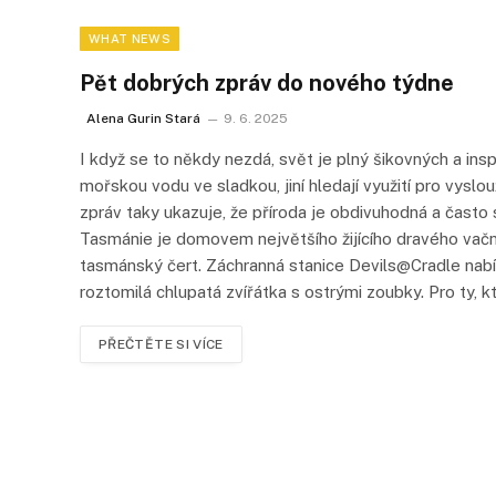
WHAT NEWS
Pět dobrých zpráv do nového týdne
Alena Gurin Stará
9. 6. 2025
I když se to někdy nezdá, svět je plný šikovných a inspi
mořskou vodu ve sladkou, jiní hledají využití pro vyslou
zpráv taky ukazuje, že příroda je obdivuhodná a často
Tasmánie je domovem největšího žijícího dravého vač
tasmánský čert. Záchranná stanice Devils@Cradle nabízí
roztomilá chlupatá zvířátka s ostrými zoubky. Pro ty, kt
PŘEČTĚTE SI VÍCE