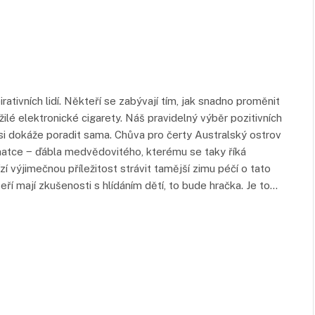
rativních lidí. Někteří se zabývají tím, jak snadno proměnit
žilé elektronické cigarety. Náš pravidelný výběr pozitivních
 si dokáže poradit sama. Chůva pro čerty Australský ostrov
natce ‒ ďábla medvědovitého, kterému se taky říká
 výjimečnou příležitost strávit tamější zimu péčí o tato
eří mají zkušenosti s hlídáním dětí, to bude hračka. Je to…