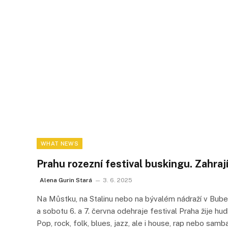
WHAT NEWS
Prahu rozezní festival buskingu. Zahra
Alena Gurin Stará
3. 6. 2025
Na Můstku, na Stalinu nebo na bývalém nádraží v Bube
a sobotu 6. a 7. června odehraje festival Praha žije hu
Pop, rock, folk, blues, jazz, ale i house, rap nebo sam