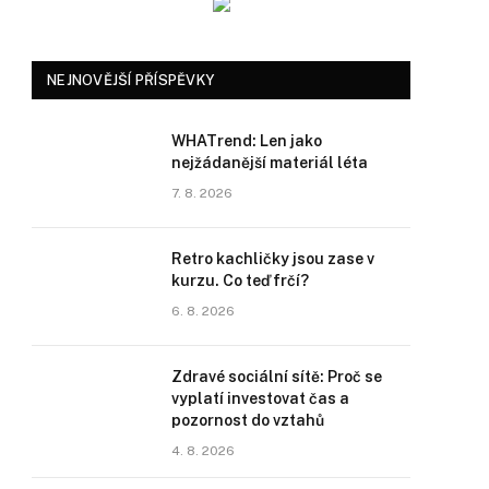
NEJNOVĚJŠÍ PŘÍSPĚVKY
WHATrend: Len jako
nejžádanější materiál léta
7. 8. 2026
Retro kachličky jsou zase v
kurzu. Co teď frčí?
6. 8. 2026
Zdravé sociální sítě: Proč se
vyplatí investovat čas a
pozornost do vztahů
4. 8. 2026