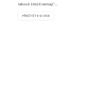
takové štěstí nemají,“…
PŘEČTĚTE SI VÍCE