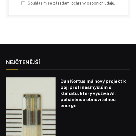
Souhlasím se
zásadami ochrany osobních údajů
.
NEJČTENĚJŠÍ
Dan Kortus má nový projekt k
boji proti nesmyslům o
klimatu, který využívá AI,
poháněnou obnovitelnou
energií