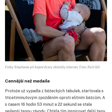
Fotky Stephanie při kojení dcery obletěly internet. Foto: Rich Gill
Cennější než medaile
Protože už vypadla z běžeckých tabulek, startovala s
třicetiminutovým zpožděním oproti elitním běžcům. A
s časem 16 hodin 53 minut a 22 sekund se stala
nejlepší ženou závodu. Chtěla tím inspirovat další ženy,