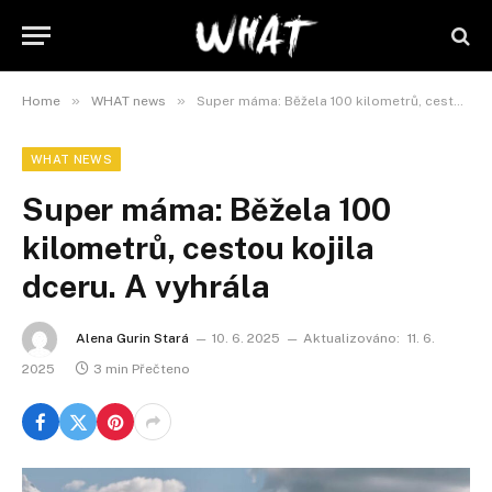
»
»
Home
WHAT news
Super máma: Běžela 100 kilometrů, cestou kojila dceru. A vyhrála
WHAT NEWS
Super máma: Běžela 100
kilometrů, cestou kojila
dceru. A vyhrála
Alena Gurin Stará
10. 6. 2025
Aktualizováno:
11. 6.
2025
3 min Přečteno