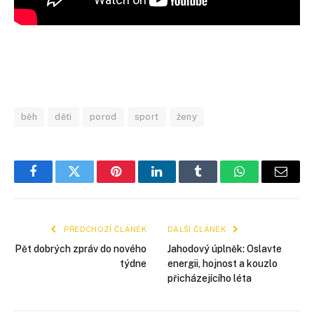
běh
děti
porod
sport
ženy
Facebook
Twitter
Pinterest
LinkedIn
Tumblr
WhatsApp
E-
mail
PŘEDCHOZÍ ČLÁNEK
DALŠÍ ČLÁNEK
Pět dobrých zpráv do nového
Jahodový úplněk: Oslavte
týdne
energii, hojnost a kouzlo
přicházejícího léta