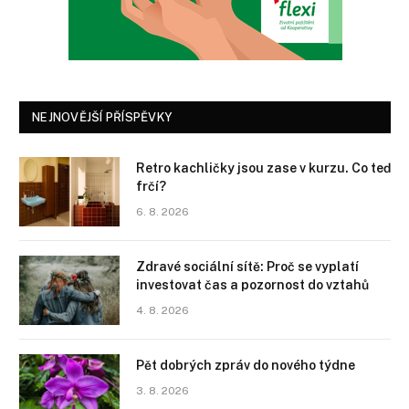
NEJNOVĚJŠÍ PŘÍSPĚVKY
Retro kachličky jsou zase v kurzu. Co teď
frčí?
6. 8. 2026
Zdravé sociální sítě: Proč se vyplatí
investovat čas a pozornost do vztahů
4. 8. 2026
Pět dobrých zpráv do nového týdne
3. 8. 2026