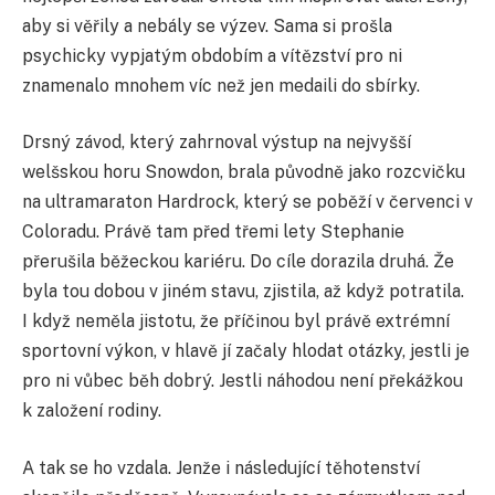
aby si věřily a nebály se výzev. Sama si prošla
psychicky vypjatým obdobím a vítězství pro ni
znamenalo mnohem víc než jen medaili do sbírky.
Drsný závod, který zahrnoval výstup na nejvyšší
welšskou horu Snowdon, brala původně jako rozcvičku
na ultramaraton Hardrock, který se poběží v červenci v
Coloradu. Právě tam před třemi lety Stephanie
přerušila běžeckou kariéru. Do cíle dorazila druhá. Že
byla tou dobou v jiném stavu, zjistila, až když potratila.
I když neměla jistotu, že příčinou byl právě extrémní
sportovní výkon, v hlavě jí začaly hlodat otázky, jestli je
pro ni vůbec běh dobrý. Jestli náhodou není překážkou
k založení rodiny.
A tak se ho vzdala. Jenže i následující těhotenství