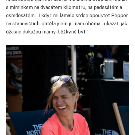
s miminkem na dvacátém kilometru, na padesátém a
osmdesátém. „I když mi lámalo srdce opouštět Pepper
na stanovištích, chtěla jsem jí – nám oběma – ukázat, jak
úžasné dokážou mámy-běžkyně být.“