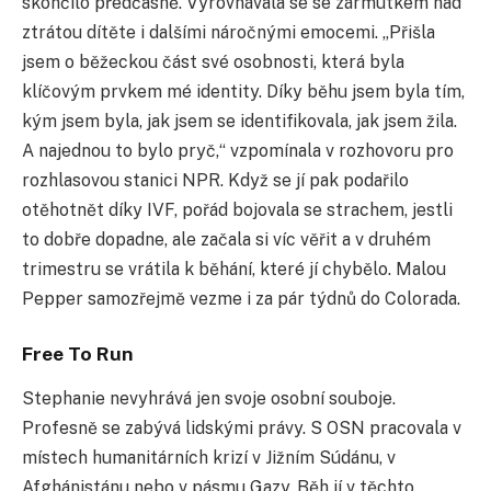
skončilo předčasně. Vyrovnávala se se zármutkem nad
ztrátou dítěte i dalšími náročnými emocemi. „Přišla
jsem o běžeckou část své osobnosti, která byla
klíčovým prvkem mé identity. Díky běhu jsem byla tím,
kým jsem byla, jak jsem se identifikovala, jak jsem žila.
A najednou to bylo pryč,“ vzpomínala v rozhovoru pro
rozhlasovou stanici NPR. Když se jí pak podařilo
otěhotnět díky IVF, pořád bojovala se strachem, jestli
to dobře dopadne, ale začala si víc věřit a v druhém
trimestru se vrátila k běhání, které jí chybělo. Malou
Pepper samozřejmě vezme i za pár týdnů do Colorada.
Free To Run
Stephanie nevyhrává jen svoje osobní souboje.
Profesně se zabývá lidskými právy. S OSN pracovala v
místech humanitárních krizí v Jižním Súdánu, v
Afghánistánu nebo v pásmu Gazy. Běh jí v těchto