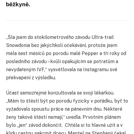
běžkyně.
„Šla jsem do stokilometrového závodu Ultra-trail
Snowdonia bez jakýchkoli očekávání, protože jsem
měla šest měsíců po porodu malé Pepper a tři roky od
posledního závodu – kvůli opakujícím se potratům a
nevydařeným IVF,“ vysvětlovala na Instagramu své
překvapení z výsledku.
Účast samozřejmě konzultovala se svojí lékařkou.
„Mám to štěstí být po porodu fyzicky v pořádku, byť to
vyžadovalo spoustu práce na pánevním dnu. Některé
ženy takové štěstí nemají,“ uvedla. Prvotním plánem
bylo „jen“ závod dokončit. Chtěla si to hlavně užít a v
klidu cestou nakrmit dceru. Manžel na Stephanii čekal