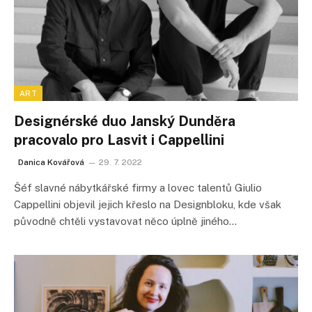
ART
Designérské duo Janský Dunděra
pracovalo pro Lasvit i Cappellini
Danica Kovářová
29. 7. 2022
Šéf slavné nábytkářské firmy a lovec talentů Giulio
Cappellini objevil jejich křeslo na Designbloku, kde však
původně chtěli vystavovat něco úplně jiného…