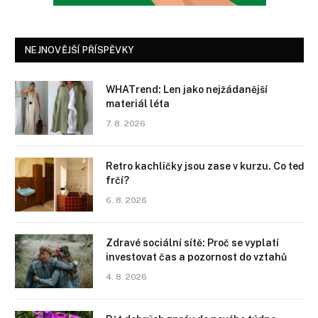
NEJNOVĚJŠÍ PŘÍSPĚVKY
WHATrend: Len jako nejžádanější
materiál léta
7. 8. 2026
Retro kachličky jsou zase v kurzu. Co teď
frčí?
6. 8. 2026
Zdravé sociální sítě: Proč se vyplatí
investovat čas a pozornost do vztahů
4. 8. 2026