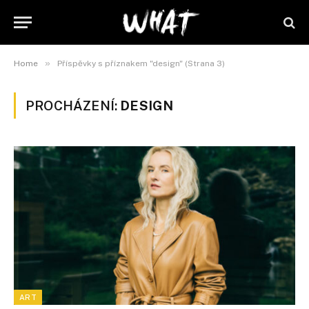
»
Home
Příspěvky s příznakem "design" (Strana 3)
PROCHÁZENÍ:
DESIGN
ART