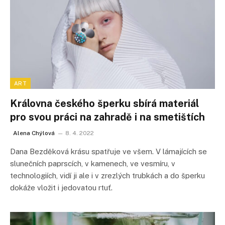
ART
Královna českého šperku sbírá materiál
pro svou práci na zahradě i na smetištích
Alena Chýlová
8. 4. 2022
Dana Bezděková krásu spatřuje ve všem. V lámajících se
slunečních paprscích, v kamenech, ve vesmíru, v
technologiích, vidí ji ale i v zrezlých trubkách a do šperku
dokáže vložit i jedovatou rtuť.