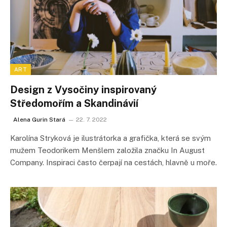
ART
Design z Vysočiny inspirovaný
Středomořím a Skandinávií
Alena Gurin Stará
22. 7. 2022
Karolína Stryková je ilustrátorka a grafička, která se svým
mužem Teodorikem Menšlem založila značku In August
Company. Inspiraci často čerpají na cestách, hlavně u moře.