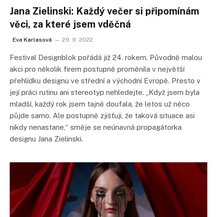
Jana Zielinski: Každý večer si připomínám
věci, za které jsem vděčná
Eva Karlasová
29. 9. 2022
Festival Designblok pořádá již 24. rokem. Původně malou
akci pro několik firem postupně proměnila v největší
přehlídku designu ve střední a východní Evropě. Přesto v
její práci rutinu ani stereotyp nehledejte. „Když jsem byla
mladší, každý rok jsem tajně doufala, že letos už něco
půjde samo. Ale postupně zjišťuji, že taková situace asi
nikdy nenastane,“ směje se neúnavná propagátorka
designu Jana Zielinski.