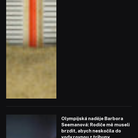
Olympijská naděje Barbora
Seemanová: Rodiče mě museli
brzdit, abych neskočila do
vody rovnou z tribuny