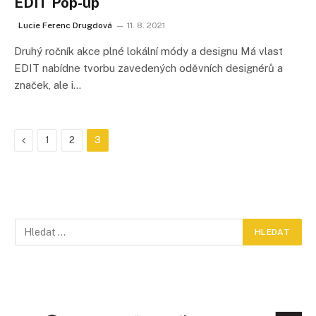
EDIT Pop-up
Lucie Ferenc Drugdová
11. 8. 2021
Druhý ročník akce plné lokální módy a designu Má vlast
EDIT nabídne tvorbu zavedených oděvních designérů a
značek, ale i…
Předchozí
1
2
3