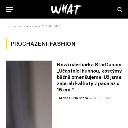
»
Home
Kategorie: "FASHION"
PROCHÁZENÍ:
FASHION
Nová návrhářka StarDance:
„Účastníci hubnou, kostýmy
běžně zmenšujeme. Už jsme
zabírali kalhoty v pase až o
15 cm.“
Alena Gurin Stará
13. 7. 2026