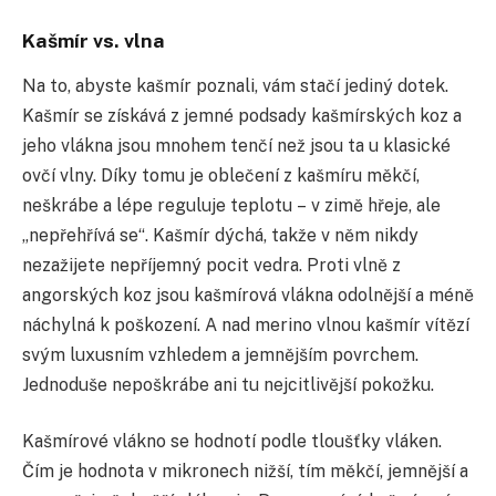
Kašmír vs. vlna
Na to, abyste kašmír poznali, vám stačí jediný dotek.
Kašmír se získává z jemné podsady kašmírských koz a
jeho vlákna jsou mnohem tenčí než jsou ta u klasické
ovčí vlny. Díky tomu je oblečení z kašmíru měkčí,
neškrábe a lépe reguluje teplotu
–
v zimě hřeje, ale
„nepřehřívá se“
. Kašmír dýchá, takže v něm nikdy
nezažijete nepříjemný pocit vedra. Proti vlně z
angorských koz jsou kašmírová vlákna odolnější a méně
náchylná k poškození. A nad merino vlnou kašmír vítězí
svým luxusním vzhledem a jemnějším povrchem.
Jednoduše nepoškrábe ani tu nejcitlivější pokožku.
Kašmírové vlákno se hodnotí podle tloušťky vláken.
Čím je hodnota v mikronech nižší, tím měkčí, jemnější a