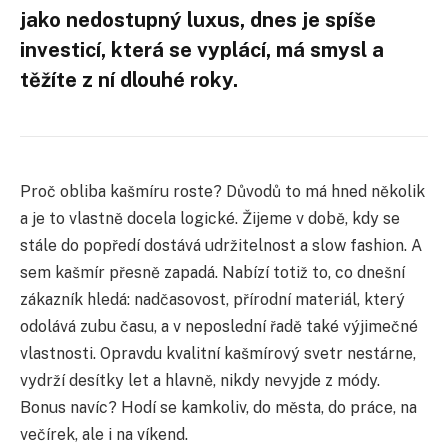
jako nedostupný luxus, dnes je spíše
investicí, která se vyplácí, má smysl a
těžíte z ní dlouhé roky.
Proč obliba kašmíru roste? Důvodů to má hned několik
a je to vlastně docela logické. Žijeme v době, kdy se
stále do popředí dostává udržitelnost a slow fashion. A
sem kašmír přesně zapadá. Nabízí totiž to, co dnešní
zákazník hledá: nadčasovost, přírodní materiál, který
odolává zubu času, a v neposlední řadě také výjimečné
vlastnosti. Opravdu kvalitní kašmírový svetr nestárne,
vydrží desítky let a hlavně, nikdy nevyjde z módy.
Bonus navíc? Hodí se kamkoliv, do města, do práce, na
večírek, ale i na víkend.