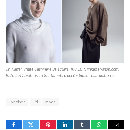
Jiří Kalfar, White Cashmere Balaclava, 160 EUR, jirikalfar-shop.com.
Kašmírový svetr, Mara Gabba, info o ceně v butiku, maragabba.cz.
Longines
LYI
móda
Facebook
Twitter
Pinterest
LinkedIn
Tumblr
WhatsApp
E-