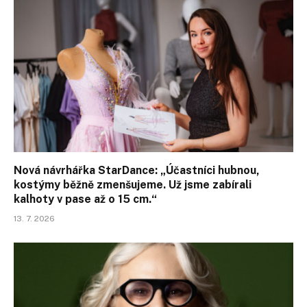
Nová návrhářka StarDance: „Účastníci hubnou,
kostýmy běžně zmenšujeme. Už jsme zabírali
kalhoty v pase až o 15 cm.“
13. 7. 2026