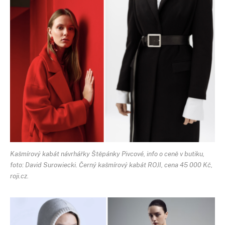
Kašmírový kabát návrhářky Štěpánky Pivcové, info o ceně v butiku,
foto: David Surowiecki. Černý kašmírový kabát ROJI, cena 45 000 Kč,
roji.cz.