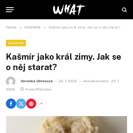
»
»
Home
FASHION
Kašmír jako král zimy. Jak se o něj starat?
FASHION
Kašmír jako král zimy. Jak se
o něj starat?
Veronika Vénosová
20. 1. 2026
Aktualizováno:
20. 1.
2026
4 min Přečteno