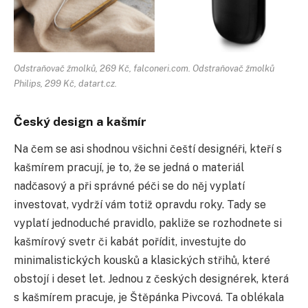
Odstraňovač žmolků, 269 Kč, falconeri.com. Odstraňovač žmolků
Philips, 299 Kč, datart.cz.
Český design a kašmír
Na čem se asi shodnou všichni čeští designéři, kteří s
kašmírem pracují, je to, že se jedná o materiál
nadčasový a při správné péči se do něj vyplatí
investovat, vydrží vám totiž opravdu roky. Tady se
vyplatí jednoduché pravidlo, pakliže se rozhodnete si
kašmírový svetr či kabát pořídit, investujte do
minimalistických kousků a klasických střihů, které
obstojí i deset let. Jednou z českých designérek, která
s kašmírem pracuje, je Štěpánka Pivcová. Ta oblékala