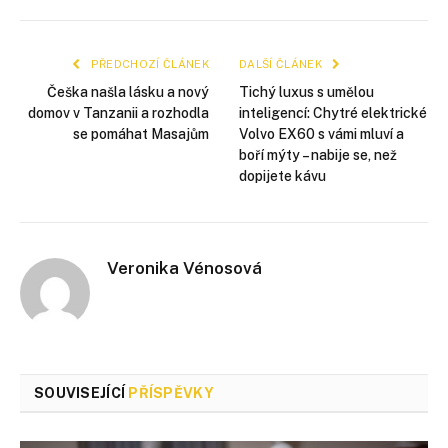
mail
PŘEDCHOZÍ ČLÁNEK
DALŠÍ ČLÁNEK
Češka našla lásku a nový
Tichý luxus s umělou
domov v Tanzanii a rozhodla
inteligencí: Chytré elektrické
se pomáhat Masajům
Volvo EX60 s vámi mluví a
boří mýty – nabije se, než
dopijete kávu
Veronika Vénosová
SOUVISEJÍCÍ
PŘÍSPĚVKY