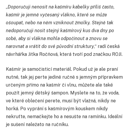
„
Doporučuji nenosit na kašmíru kabelky příliš často,
kašmír je jemně vyčesaný vlákno, které se může
ošoupat, nebo na něm vzniknout žmolky. Stejně tak
nedoporučuji nosit stejný kašmírový kus dva dny po
sobě, aby si vlákna mohla odpočinout a znovu se
narovnat a vrátit do své původní struktury
,“ radí česká
návrhářka Jitka Ročňová, která tvoří pod značkou ROJI.
Kašmír je samočisticí materiál. Pokud už je ale praní
nutné, tak jej perte jedině ručně s jemným přípravkem
určeným přímo na kašmír či vlnu, můžete ale také
použít jemný dětský šampon. Myslete na to, že voda,
ve které oblečení perete, musí být vlažná, nikdy ne
horká. Po vyprání s kašmírovým kouskem nikdy
nekruťte, nemačkejte ho a nesušte na ramínku. Ideální
je sušení naležato na ručníku.