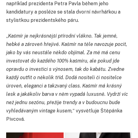
například prezidenta Petra Pavla během jeho
kandidatury a posléze se stala dvorní návrhářkou a
stylistkou prezidentského páru.
„
Kašmír je nejkrásnější přírodní vlákno. Tak jemné,
hebké a zároveň hřejivé. Kašmír na těle navozuje pocit,
jako by vás neustále někdo objímal. Za mě má cenu
investovat do každého 100% kašmíru, ale pokud jde
opravdu o investici s výnosem, tak do kabátu. Zvedne
každý outfit o několik tříd. Dodá nositeli či nositelce
úroveň, eleganci a takzvaný class. Kašmír má krásný
lesk a jakákoliv barva v něm vypadá luxusně. Vydrží víc
než jednu sezónu, přežije trendy a v budoucnu bude
vyhledávaným vintage kusem,
“ vysvětluje Štěpánka
Pivcová.