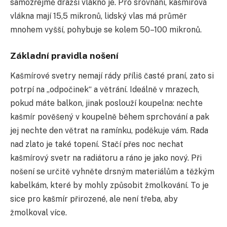
samozřejmě dražší vlákno je. Pro srovnání, kašmírová
vlákna mají 15,5 mikronů, lidský vlas má průměr
mnohem vyšší, pohybuje se kolem 50–100 mikronů.
Základní pravidla nošení
Kašmírové svetry nemají rády příliš časté praní, zato si
potrpí na
„odpočinek“
a větrání. Ideálně v mrazech,
pokud máte balkon, jinak poslouží koupelna: nechte
kašmír pověšený v koupelně během sprchování a pak
jej nechte den větrat na ramínku, poděkuje vám. Rada
nad zlato je také topení. Stačí přes noc nechat
kašmírový svetr na radiátoru a ráno je jako nový. Při
nošení se určitě vyhněte drsným materiálům a těžkým
kabelkám, které by mohly způsobit žmolkování. To je
sice pro kašmír přirozené, ale není třeba, aby
žmolkoval více.