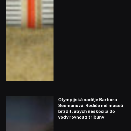
Olympijská naděje Barbora
Seemanová: Rodiče mě museli
brzdit, abych neskočila do
vody rovnou z tribuny