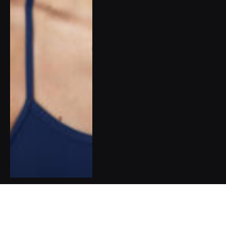
Pět dobrých zpráv do nového
týdne