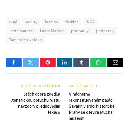
akné
beauty
fashion
fashion
INKA
Lavrs Market
Lavrs Market
podpatky
podpatky
Tamara Kotvalová
Facebook
Twitter
Pinterest
LinkedIn
Tumblr
WhatsApp
E-
mail
PŘEDCHOZÍ ČLÁNEK
DALŠÍ ČLÁNEK
Jejich dcera zdědila
V nádherně
genetickou poruchu růstu,
rekonstruovaném paláci
navzdory předpovědím
Savarin v srdci historické
lékařů
Prahy se otevírá Mucha
muzeum