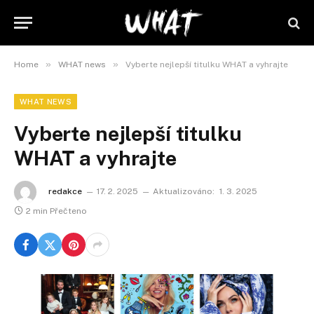
»
»
Home
WHAT news
Vyberte nejlepší titulku WHAT a vyhrajte
WHAT NEWS
Vyberte nejlepší titulku
WHAT a vyhrajte
redakce
17. 2. 2025
Aktualizováno:
1. 3. 2025
2 min Přečteno