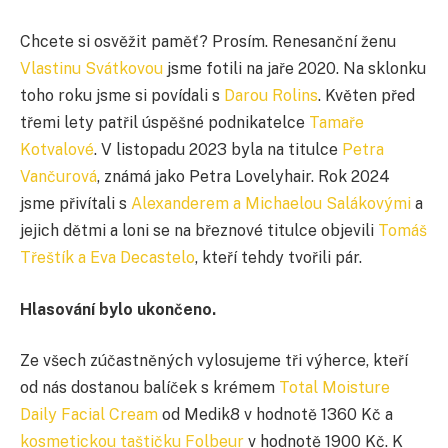
Chcete si osvěžit paměť? Prosím. Renesanční ženu
Vlastinu Svátkovou
jsme fotili na jaře 2020. Na sklonku
toho roku jsme si povídali s
Darou Rolins
. Květen před
třemi lety patřil úspěšné podnikatelce
Tamaře
Kotvalové
. V listopadu 2023 byla na titulce
Petra
Vančurová
, známá jako Petra Lovelyhair. Rok 2024
jsme přivítali s
Alexanderem a Michaelou Salákovými
a
jejich dětmi a loni se na březnové titulce objevili
Tomáš
Třeštík a Eva Decastelo
, kteří tehdy tvořili pár.
Hlasování bylo ukončeno.
Ze všech zúčastněných vylosujeme tři výherce, kteří
od nás dostanou balíček s krémem
Total Moisture
Daily Facial Cream
od Medik8 v hodnotě 1360 Kč a
kosmetickou taštičku Folbeur
v hodnotě 1900 Kč. K