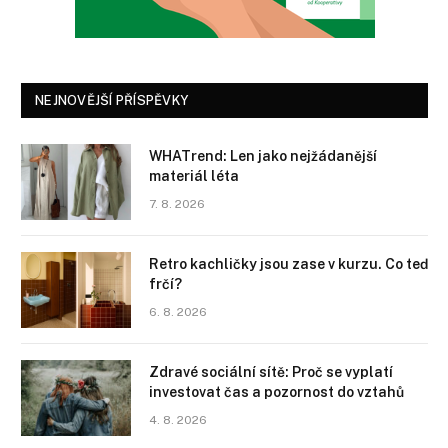
NEJNOVĚJŠÍ PŘÍSPĚVKY
WHATrend: Len jako nejžádanější
materiál léta
7. 8. 2026
Retro kachličky jsou zase v kurzu. Co teď
frčí?
6. 8. 2026
Zdravé sociální sítě: Proč se vyplatí
investovat čas a pozornost do vztahů
4. 8. 2026