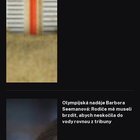
Olympijská naděje Barbora
Seemanová: Rodiče mě museli
brzdit, abych neskočila do
vody rovnou z tribuny