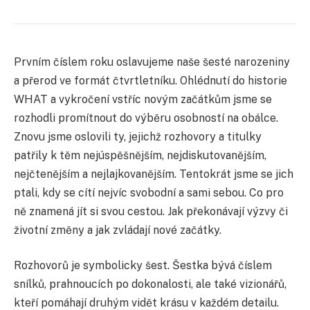
Prvním číslem roku oslavujeme naše šesté narozeniny
a přerod ve formát čtvrtletníku. Ohlédnutí do historie
WHAT a vykročení vstříc novým začátkům jsme se
rozhodli promítnout do výběru osobností na obálce.
Znovu jsme oslovili ty, jejichž rozhovory a titulky
patřily k těm nejúspěšnějším, nejdiskutovanějším,
nejčtenějším a nejlajkovanějším. Tentokrát jsme se jich
ptali, kdy se cítí nejvíc svobodní a sami sebou. Co pro
ně znamená jít si svou cestou. Jak překonávají výzvy či
životní změny a jak zvládají nové začátky.
Rozhovorů je symbolicky šest. Šestka bývá číslem
snílků, prahnoucích po dokonalosti, ale také vizionářů,
kteří pomáhají druhým vidět krásu v každém detailu.