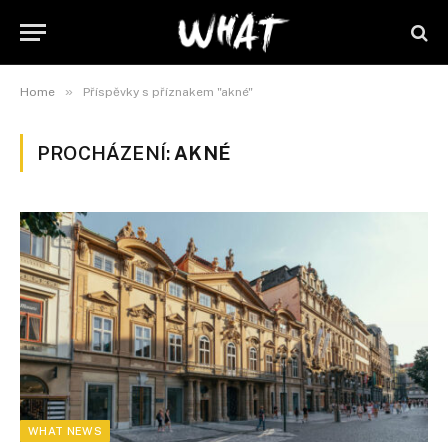
»
Home
Příspěvky s příznakem "akné"
PROCHÁZENÍ:
AKNÉ
WHAT NEWS