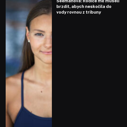
Seemanová: Rodiče mě museli
brzdit, abych neskočila do
vody rovnou z tribuny