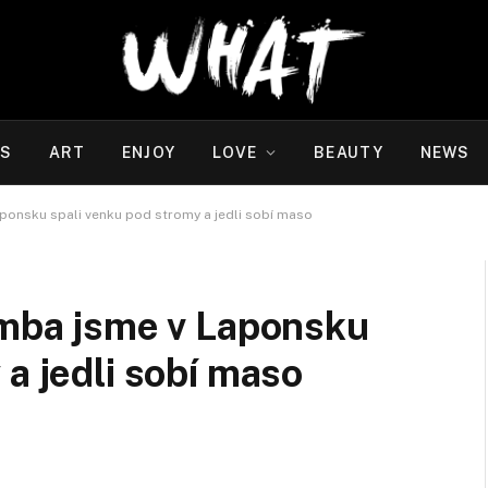
WS
ART
ENJOY
LOVE
BEAUTY
NEWS
aponsku spali venku pod stromy a jedli sobí maso
amba jsme v Laponsku
 a jedli sobí maso