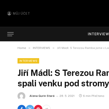
MŮJ ÚČET
INTERVIE
»
»
Home
INTERVIEWS
Jiří Mádl: S Terezou Ramba jsme v L
INTERVIEWS
Jiří Mádl: S Terezou R
spali venku pod stromy
Alena Gurin Stará
28. 5. 2021
6 min Přečteno