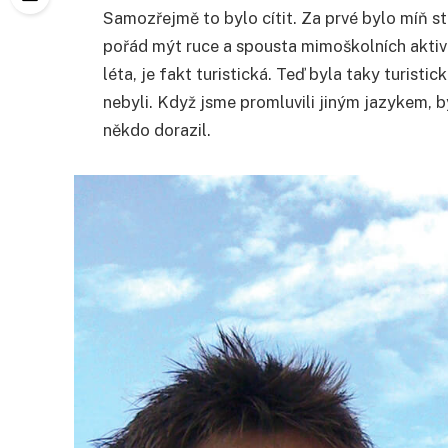
Samozřejmě to bylo cítit. Za prvé bylo míň s
pořád mýt ruce a spousta mimoškolních aktivi
léta, je fakt turistická. Teď byla taky turistic
nebyli. Když jsme promluvili jiným jazykem, by
někdo dorazil.