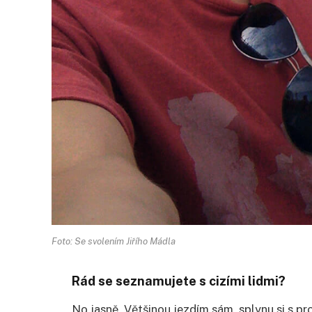
Foto: Se svolením Jiřího Mádla
Rád se seznamujete s cizími lidmi?
No jasně. Většinou jezdím sám, splynu si s pr