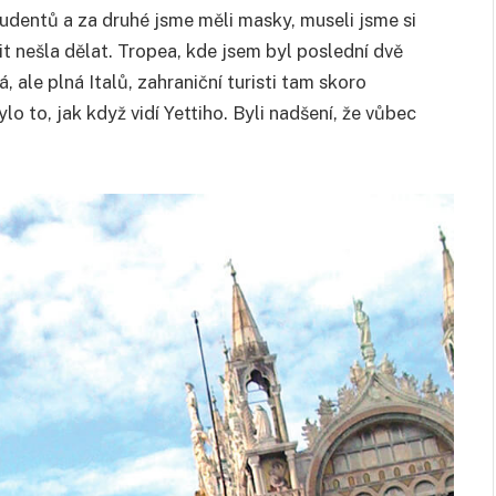
tudentů a za druhé jsme měli masky, museli jsme si
t nešla dělat. Tropea, kde jsem byl poslední dvě
ká, ale plná Italů, zahraniční turisti tam skoro
lo to, jak když vidí Yettiho. Byli nadšení, že vůbec