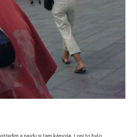
ostředím a najdu si tam kámoše. Loni to bylo