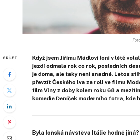
Foto
Když jsem Jiřímu Mádlovi loni v létě volal
SDÍLET
jezdí odmala rok co rok, posledních des
je doma, ale taky není snadné. Letos sti
převzít Českého lva za roli ve filmu Mode
film Vlny z doby kolem roku 68 a mezitím
komedie Deníček moderního fotra, kde h
Byla loňská návštěva Itálie hodně jiná?