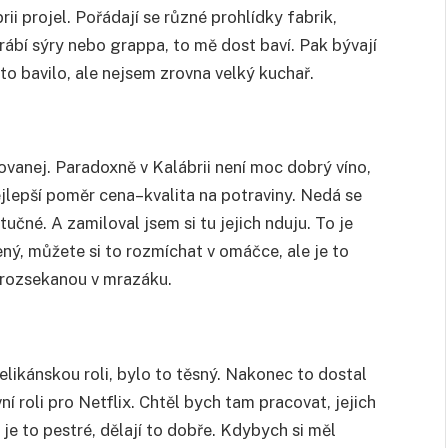
ii projel. Pořádají se různé prohlídky fabrik,
yrábí sýry nebo grappa, to mě dost baví. Pak bývají
to bavilo, ale nejsem zrovna velký kuchař.
ovanej. Paradoxně v Kalábrii není moc dobrý víno,
nejlepší poměr cena–kvalita na potraviny. Nedá se
učné. A zamiloval jsem si tu jejich nduju. To je
šený, můžete si to rozmíchat v omáčce, ale je to
i rozsekanou v mrazáku.
ikánskou roli, bylo to těsný. Nakonec to dostal
ní roli pro Netflix. Chtěl bych tam pracovat, jejich
je to pestré, dělají to dobře. Kdybych si měl