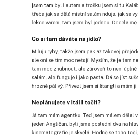
jsem tam byl i autem a trošku jsem si tu Kalábr
třeba jak se dělá místní salám nduja, jak se v
lekce vaření, tam jsem byl jednou. Docela mě 
Co si tam dáváte na jídlo?
Miluju ryby, takže jsem pak až takovej přejód
ale oni se tím moc netají. Myslím, že je tam 
tam moc zhubnout, ale zároveň to není úplně t
salám, ale funguje i jako pasta. Dá se jíst su
hrozně pálivý. Přivezl jsem si štangli a mám j
Neplánujete v Itálii točit?
Já tam mám agentku. Teď jsem málem dělal vel
jeden Angličan, byli jsme poslední dva na hlav
kinematografie je skvělá. Hodně se toho točí, 