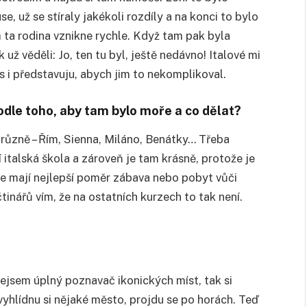
e, už se stíraly jakékoli rozdíly a na konci to bylo
 ta rodina vznikne rychle. Když tam pak byla
 už věděli: Jo, ten tu byl, ještě nedávno! Italové mi
čas i představuju, abych jim to nekomplikoval.
odle toho, aby tam bylo moře a co dělat?
m různě – Řím, Sienna, Miláno, Benátky… Třeba
ší italská škola a zároveň je tam krásně, protože je
ee mají nejlepší poměr zábava nebo pobyt vůči
čtinářů vím, že na ostatních kurzech to tak není.
 nejsem úplný poznavač ikonických míst, tak si
yhlídnu si nějaké město, projdu se po horách. Teď