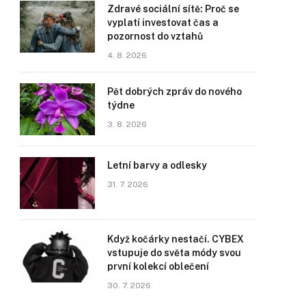
Zdravé sociální sítě: Proč se
vyplatí investovat čas a
pozornost do vztahů
4. 8. 2026
Pět dobrých zpráv do nového
týdne
3. 8. 2026
Letní barvy a odlesky
31. 7. 2026
Když kočárky nestačí. CYBEX
vstupuje do světa módy svou
první kolekcí oblečení
30. 7. 2026