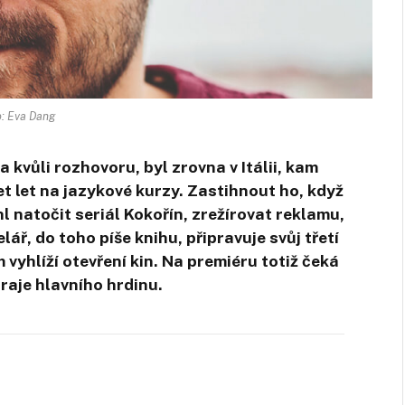
: Eva Dang
a kvůli rozhovoru, byl zrovna v Itálii, kam
et let na jazykové kurzy. Zastihnout ho, když
hl natočit seriál Kokořín, zrežírovat reklamu,
lář, do toho píše knihu, připravuje svůj třetí
 vyhlíží otevření kin. Na premiéru totiž čeká
raje hlavního hrdinu.