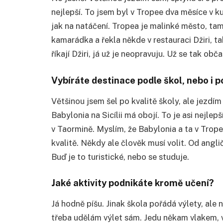
nejlepší. To jsem byl v Tropee dva měsíce v kus
jak na natáčení. Tropea je malinké město, tam
kamarádka a řekla někde v restauraci Džiri, tak
říkají Džiri, já už je neopravuju. Už se tak ob
Vybíráte destinace podle škol, nebo i p
Většinou jsem šel po kvalitě školy, ale jezdí
Babylonia na Sicílii má obojí. To je asi nejlep
v Taormině. Myslím, že Babylonia a ta v Trop
kvalitě. Někdy ale člověk musí volit. Od angli
Buď je to turistické, nebo se studuje.
Jaké aktivity podnikáte kromě učení?
Já hodně píšu. Jinak škola pořádá výlety, ale
třeba udělám výlet sám. Jedu někam vlakem, v