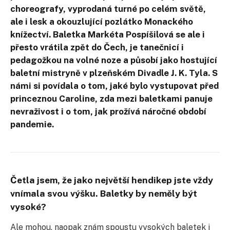
choreografy, vyprodaná turné po celém světě,
ale i lesk a okouzlující pozlátko Monackého
knížectví. Baletka Markéta Pospíšilová se ale i
přesto vrátila zpět do Čech, je tanečnicí i
pedagožkou na volné noze a působí jako hostující
baletní mistryně v plzeňském Divadle J. K. Tyla. S
námi si povídala o tom, jaké bylo vystupovat před
princeznou Caroline, zda mezi baletkami panuje
nevraživost i o tom, jak prožívá náročné období
pandemie.
Četla jsem, že jako největší hendikep jste vždy
vnímala svou výšku. Baletky by neměly být
vysoké?
Ale mohou, naopak znám spoustu vysokých baletek i