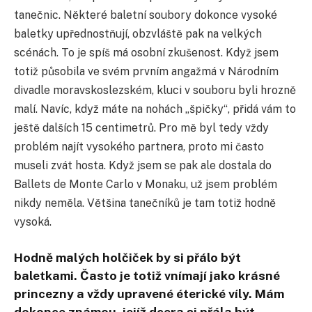
tanečnic. Některé baletní soubory dokonce vysoké
baletky upřednostňují, obzvláště pak na velkých
scénách. To je spíš má osobní zkušenost. Když jsem
totiž působila ve svém prvním angažmá v Národním
divadle moravskoslezském, kluci v souboru byli hrozně
malí. Navíc, když máte na nohách „špičky“, přidá vám to
ještě dalších 15 centimetrů. Pro mě byl tedy vždy
problém najít vysokého partnera, proto mi často
museli zvát hosta. Když jsem se pak ale dostala do
Ballets de Monte Carlo v Monaku, už jsem problém
nikdy neměla. Většina tanečníků je tam totiž hodně
vysoká.
Hodně malých holčiček by si přálo být
baletkami. Často je totiž vnímají jako krásné
princezny a vždy upravené éterické víly. Mám
dokonce známou, jejíž dcera si přála být