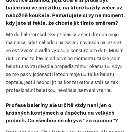
balerínou ve sněžítku, na které každý večer až
nábožně koukala. Pamatujete si vy na moment,
kdy jste si řekla, že chcete jít tímto směrem?
Mě do baletní školičky přihlásila v šesti letech moje
maminka, když náhodou narazila v novinách na inzerát,
že ostravské divadlo vypisuje konkurz pro děti. Musím
říct, že mě to bavilo od prvního momentu, takže jsem
baletu a světu divadla propadla téměř okamžitě. Když
se mě pak v jedenácti letech moje učitelka baletu
zeptala, jestli nechci jít na konzervatoř a stát se tak
profesionální baletkou, neváhala jsem ani vteřinu.
Profese baleríny ale určitě vždy není jen o
krásných kostýmech a úspěchu na velkých
pódiích. Co všechno se skrývá “za oponou”?