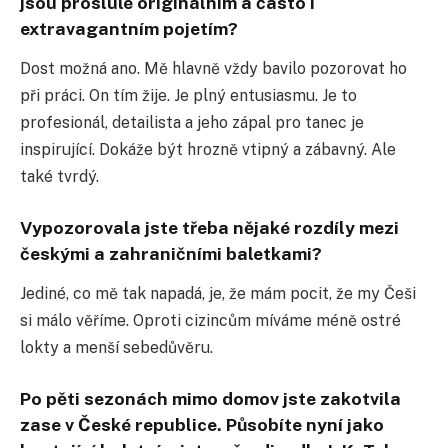
jsou proslulé originálním a často i
extravagantním pojetím?
Dost možná ano. Mě hlavně vždy bavilo pozorovat ho
při práci. On tím žije. Je plný entusiasmu. Je to
profesionál, detailista a jeho zápal pro tanec je
inspirující. Dokáže být hrozně vtipný a zábavný. Ale
také tvrdý.
Vypozorovala jste třeba nějaké rozdíly mezi
českými a zahraničními baletkami?
Jediné, co mě tak napadá, je, že mám pocit, že my Češi
si málo věříme. Oproti cizincům míváme méně ostré
lokty a menší sebedůvěru.
Po pěti sezonách mimo domov jste zakotvila
zase v České republice. Působíte nyní jako