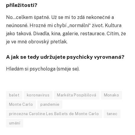
příležitosti?
No…celkem špatně. Už se mi to zdá nekonečné a
neúnosné. Hrozně mi chybí „normální“ život. Kultura
jako taková. Divadla, kina, galerie, restaurace. Cítím, že
je ve mně obrovský přetlak.
A jak se tedy udržujete psychicky vyrovnaná?
Hledám si psychologa (směje se).
balet
koronavirus
Markéta Pospíšilová
Monako
Monte Carlo
pandemie
princezna Caroline Les Ballets de Monte Carlo
tanec
umění