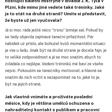
hostující baletní mistryně v divadle J. K. Tyla v
Plzni, kde mimo jiné vedete také tréninky. Jaké
je to stát na druhé straně? Umíte si představit,
že byste už jen vyučovala?
Já si moc ráda ještě něco “trsnu” (směje se). Pokud by
se tedy objevila zajímavá taneční příležitost. Pár
nabídek už přišlo, ale bohužel kvůli momentální situaci
je vše u ledu. Jinak být na druhé straně je docela fajn, je
to veliká zodpovědnost a já se moc snažím, abych to
zvládala co nejlépe. Vedení tréninků mě baví ze všeho
nejvíc. Pokouším se tanečníky motivovat, a hlavně se
snažím do nich vcítit a nezapomínat na to, jaké to je,
být na jejich straně.
Jak vlastně vnímáte a prožíváte poslední
měsíce, kdy je většina umělců ochuzena o
nahraditelný kontakt s publikem a pracovní