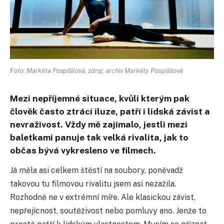
Foto: Markéta Pospíšilová, zdroj: archiv Markéty Pospíšilové
Mezi nepříjemné situace, kvůli kterým pak
člověk často ztrácí iluze, patří i lidská závist a
nevraživost. Vždy mě zajímalo, jestli mezi
baletkami panuje tak velká rivalita, jak to
občas bývá vykresleno ve filmech.
Já měla asi celkem štěstí na soubory, poněvadž
takovou tu filmovou rivalitu jsem asi nezažila.
Rozhodně ne v extrémní míře. Ale klasickou závist,
nepřejícnost, soutěživost nebo pomluvy ano. Jenže to