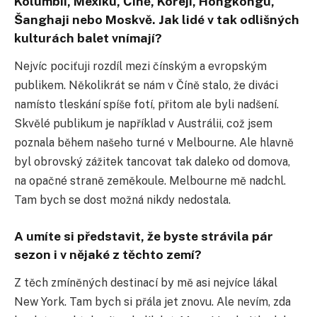
Kolumbii, Mexiku, Číně, Koreji, Hongkongu,
Šanghaji nebo Moskvě. Jak lidé v tak odlišných
kulturách balet vnímají?
Nejvíc pociťuji rozdíl mezi čínským a evropským
publikem. Několikrát se nám v Číně stalo, že diváci
namísto tleskání spíše fotí, přitom ale byli nadšení.
Skvělé publikum je například v Austrálii, což jsem
poznala během našeho turné v Melbourne. Ale hlavně
byl obrovský zážitek tancovat tak daleko od domova,
na opačné straně zeměkoule. Melbourne mě nadchl.
Tam bych se dost možná nikdy nedostala.
A umíte si představit, že byste strávila pár
sezon i v nějaké z těchto zemí?
Z těch zmíněných destinací by mě asi nejvíce lákal
New York. Tam bych si přála jet znovu. Ale nevím, zda