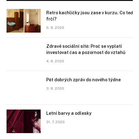
Retro kachličky jsou zase v kurzu. Co teď
frčí?
6. 8. 2026
Zdravé sociální sítě: Proč se vyplatí
investovat čas a pozornost do vztahů
4. 8. 2026
Pět dobrých zpráv do nového týdne
3. 8. 2026
Letní barvy a odlesky
31. 7. 2026