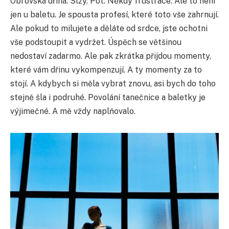
Obrovská dřina. Slzy. Pot. Někdy frustrace. Ale to není
jen u baletu. Je spousta profesí, které toto vše zahrnují.
Ale pokud to milujete a děláte od srdce, jste ochotni
vše podstoupit a vydržet. Úspěch se většinou
nedostaví zadarmo. Ale pak zkrátka přijdou momenty,
které vám dřinu vykompenzují. A ty momenty za to
stojí. A kdybych si měla vybrat znovu, asi bych do toho
stejně šla i podruhé. Povolání tanečnice a baletky je
výjimečné. A mě vždy naplňovalo.