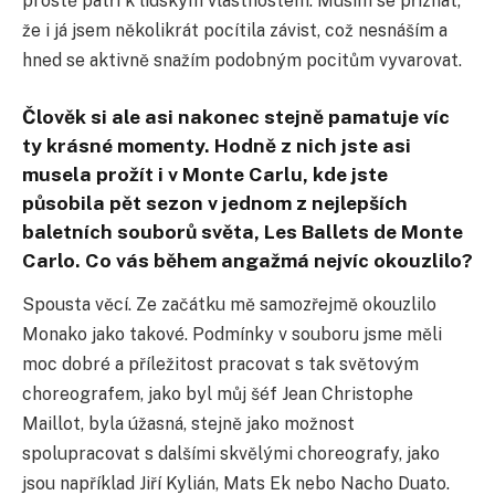
prostě patří k lidským vlastnostem. Musím se přiznat,
že i já jsem několikrát pocítila závist, což nesnáším a
hned se aktivně snažím podobným pocitům vyvarovat.
Člověk si ale asi nakonec stejně pamatuje víc
ty krásné momenty. Hodně z nich jste asi
musela prožít i v Monte Carlu, kde jste
působila pět sezon v jednom z nejlepších
baletních souborů světa, Les Ballets de Monte
Carlo. Co vás během angažmá nejvíc okouzlilo?
Spousta věcí. Ze začátku mě samozřejmě okouzlilo
Monako jako takové. Podmínky v souboru jsme měli
moc dobré a příležitost pracovat s tak světovým
choreografem, jako byl můj šéf Jean Christophe
Maillot, byla úžasná, stejně jako možnost
spolupracovat s dalšími skvělými choreografy, jako
jsou například Jiří Kylián, Mats Ek nebo Nacho Duato.