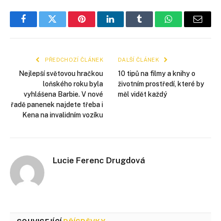
Facebook
Twitter
Pinterest
LinkedIn
Tumblr
WhatsApp
E-
mail
PŘEDCHOZÍ ČLÁNEK
DALŠÍ ČLÁNEK
Nejlepší světovou hračkou
10 tipů na filmy a knihy o
loňského roku byla
životním prostředí, které by
vyhlášena Barbie. V nové
měl vidět každý
řadě panenek najdete třeba i
Kena na invalidním vozíku
Lucie Ferenc Drugdová