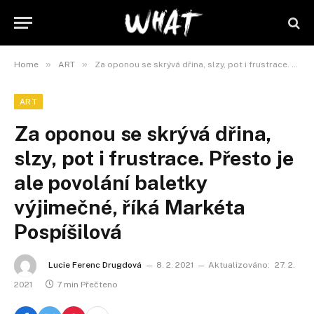
»
»
Home
ART
Za oponou se skrývá dřina, slzy, pot i frustrace. Přesto je ale povolání baletky výjimečné, říká Markéta Pospíšilová
ART
Za oponou se skrývá dřina,
slzy, pot i frustrace. Přesto je
ale povolání baletky
výjimečné, říká Markéta
Pospíšilová
Lucie Ferenc Drugdová
8. 2. 2021
Aktualizováno:
27. 2.
2021
7 min Přečteno