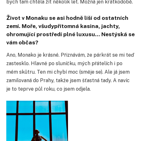
bych tam chtěla žít několik let. Možná jen krátkodobě.
Život v Monaku se asi hodně liší od ostatních
zemí. Moře, všudypřítomná kasina, jachty,
ohromující prostředí plné luxusu… Nestýská se
vám občas?
Ano, Monako je krásné. Přiznávám, že párkrát se mi teď
zastesklo. Hlavně po sluníčku, mých přátelích i po
mém skůtru. Ten mi chybí moc (směje se). Ale já jsem
zamilovaná do Prahy, takže jsem šťastná tady. A navíc
je to teprve půl roku, co jsem odjela.