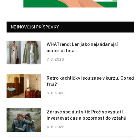
NEJNOVĚJŠÍ PŘÍSPĚVKY
WHATrend: Len jako nejžádanější
materiál léta
7. 8. 2026
Retro kachličky jsou zase v kurzu. Co teď
frčí?
6. 8. 2026
Zdravé sociální sítě: Proč se vyplatí
investovat čas a pozornost do vztahů
4. 8. 2026