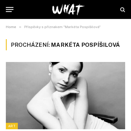
»
Home
Příspěvky s příznakem "Markéta Pospíšilová"
PROCHÁZENÍ:
MARKÉTA POSPÍŠILOVÁ
ART