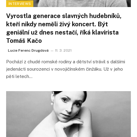
INTERVIEWS
Vyrostla generace slavných hudebníků,
kteří nikdy neměli živý koncert. Být
geniální už dnes nestačí, říká klavírista
Tomáš Kačo
Lucie Ferenc Drugdová
11. 3. 2021
Pochází z chudé romské rodiny a dětství strávil s dalšími
jedenácti sourozenci v novojičínském činžáku. Už v jeho
pěti letech…