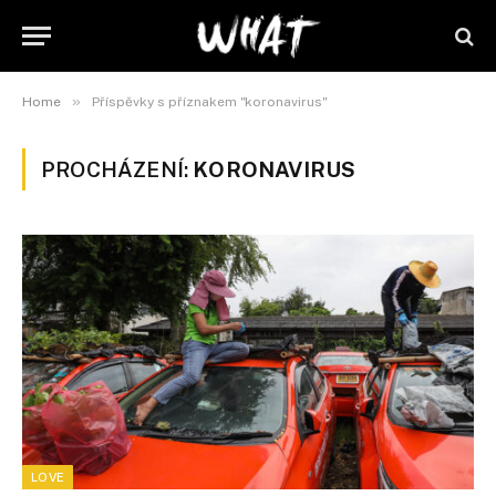
»
Home
Příspěvky s příznakem "koronavirus"
PROCHÁZENÍ:
KORONAVIRUS
LOVE