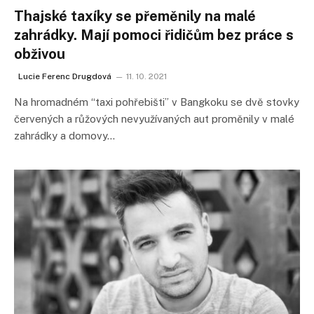
Thajské taxíky se přeměnily na malé
zahrádky. Mají pomoci řidičům bez práce s
obživou
Lucie Ferenc Drugdová
11. 10. 2021
Na hromadném “taxi pohřebišti” v Bangkoku se dvě stovky
červených a růžových nevyužívaných aut proměnily v malé
zahrádky a domovy…