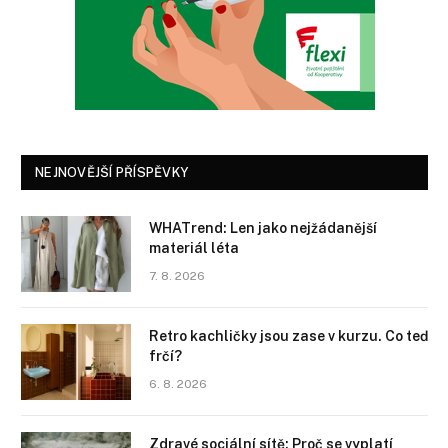
NEJNOVĚJŠÍ PŘÍSPĚVKY
WHATrend: Len jako nejžádanější
materiál léta
7. 8. 2026
Retro kachličky jsou zase v kurzu. Co teď
frčí?
6. 8. 2026
Zdravé sociální sítě: Proč se vyplatí