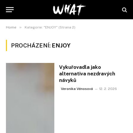
»
Home
Kategorie: "ENJOY" (Strana 2)
PROCHÁZENÍ:
ENJOY
Vykuřovadla jako
alternativa nezdravých
návyků
Veronika Vénosová
12. 2. 2026