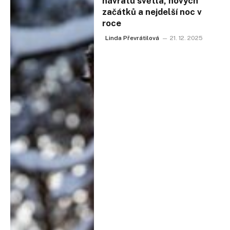
návratu světla, nových
začátků a nejdelší noc v
roce
Linda Převrátilová
21. 12. 2025