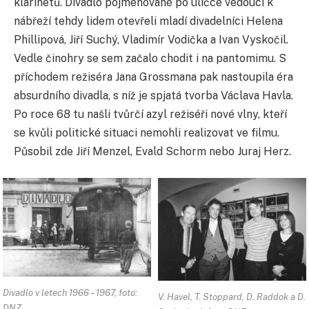
klarinetů. Divadlo pojmenované po uličce vedoucí k
nábřeží tehdy lidem otevřeli mladí divadelníci Helena
Phillipová, Jiří Suchý, Vladimír Vodička a Ivan Vyskočil.
Vedle činohry se sem začalo chodit i na pantomimu. S
příchodem režiséra Jana Grossmana pak nastoupila éra
absurdního divadla, s níž je spjatá tvorba Václava Havla.
Po roce 68 tu našli tvůrčí azyl režiséři nové vlny, kteří
se kvůli politické situaci nemohli realizovat ve filmu.
Působil zde Jiří Menzel, Evald Schorm nebo Juraj Herz.
Divadlo v letech 1966 – 1967, foto:
V. Havel, T. Stoppard, D. Raddok a D.
DNZ