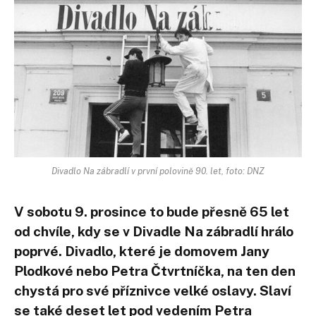
Divadlo Na zábradlí v první polovině 90. let, foto: DNZ
V sobotu 9. prosince to bude přesně 65 let
od chvíle, kdy se v Divadle Na zábradlí hrálo
poprvé. Divadlo, které je domovem Jany
Plodkové nebo Petra Čtvrtníčka, na ten den
chystá pro své příznivce velké oslavy. Slaví
se také deset let pod vedením Petra