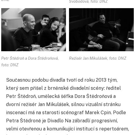
Svobodová, foto: DNZ
Petr Štědroň a Dora Štědroňová,
Režisér Jan Mikulášek, foto: DNZ
foto: DNZ
Současnou podobu divadla tvoří od roku 2013 tým,
který sem přišel z brněnské divadelní scény: ředitel
Petr Štědroň, umělecká šéfka Dora Štědroňová a
dvorní režisér Jan Mikulášek, silnou vizuální stránku
inscenací má na starosti scénograf Marek Cpin. Podle
Petra Štědroně je Divadlo Na zábradlí progresivní,
velmi otevřenou a komunikující institucí s repertoárem,