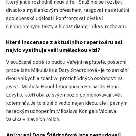
který jinde rozhodně neuvidíte. „Snažíme se rozvíjet
divadlo s myšlenkovým přesahem, reagovat na aktuální
společenské události, konfrontovat diváka i
s nepříjemnými fakty a hledat dialog,“ říká v rozhovoru.
Která inscenace z aktuálního repertoáru asi
nejvíc vystihuje vaši uměleckou vizi?
V současné době to budou Veřejní nepřátelé, poslední
práce Jana Mikuláška a Dory Štědroňové – je to setkání
dvou velkých a zdánlivě protichůdných osobností na
jevišti, Michela Houelllebecquea a Bernarda-Henri
Lévyho, kteří oba ze svých pozic pojmenovávají svět
kolem nás. Je to silné divadlo nejen ideou, ale i pevným
hereckým uchopením Miloslava Königa a Václava
Vašáka v hlavních rolích.
Ani vy ani Dora Štědroňová jste nestudovali