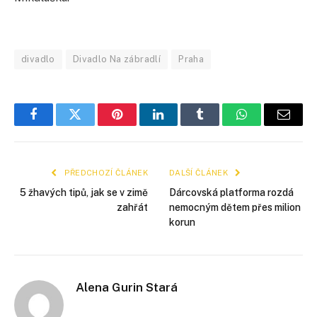
divadlo
Divadlo Na zábradlí
Praha
Facebook
Twitter
Pinterest
LinkedIn
Tumblr
WhatsApp
E-
mail
PŘEDCHOZÍ ČLÁNEK
DALŠÍ ČLÁNEK
5 žhavých tipů, jak se v zimě
Dárcovská platforma rozdá
zahřát
nemocným dětem přes milion
korun
Alena Gurin Stará