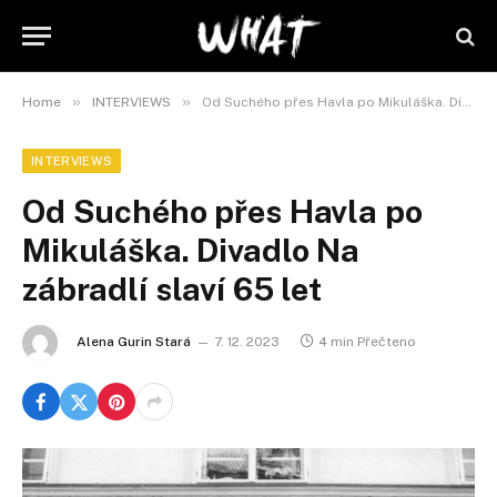
»
»
Home
INTERVIEWS
Od Suchého přes Havla po Mikuláška. Divadlo Na zábradlí slaví 65 let
INTERVIEWS
Od Suchého přes Havla po
Mikuláška. Divadlo Na
zábradlí slaví 65 let
Alena Gurin Stará
7. 12. 2023
4 min Přečteno