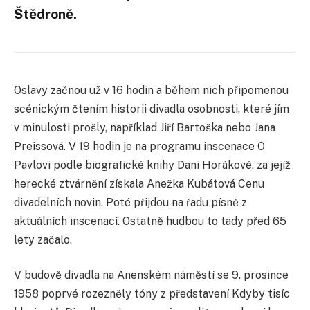
Štědroně.
Oslavy začnou už v 16 hodin a během nich připomenou
scénickým čtením historii divadla osobnosti, které jím
v minulosti prošly, například Jiří Bartoška nebo Jana
Preissová. V 19 hodin je na programu inscenace O
Pavlovi podle biografické knihy Dani Horákové, za jejíž
herecké ztvárnění získala Anežka Kubátová Cenu
divadelních novin. Poté přijdou na řadu písně z
aktuálních inscenací. Ostatně hudbou to tady před 65
lety začalo.
V budově divadla na Anenském náměstí se 9. prosince
1958 poprvé rozezněly tóny z představení Kdyby tisíc