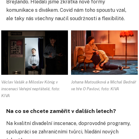
Brejlando. Hledali jsme zkrátka nové formy
komunikace s divákem. Covid nám toho spoustu vzal,
ale taky nás všechny naučil soudržnosti a flexibilitě.
Václav Vašák a Miloslav König v
Johana Matoušková a Michal Bednář
inscenaci Veřejní nepřátelé, foto:
ve hře O Pavlovi, foto: KIVA
KIVA
Na co se chcete zaměřit v dalších letech?
Na kvalitní divadelní inscenace, doprovodné programy,
spolupráci se zahraničními tvůrci, hledání nových