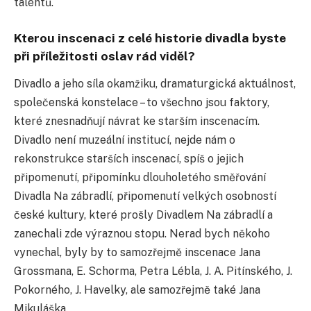
talentů.
Kterou inscenaci z celé historie divadla byste
při příležitosti oslav rád viděl?
Divadlo a jeho síla okamžiku, dramaturgická aktuálnost,
společenská konstelace – to všechno jsou faktory,
které znesnadňují návrat ke starším inscenacím.
Divadlo není muzeální institucí, nejde nám o
rekonstrukce starších inscenací, spíš o jejich
připomenutí, připomínku dlouholetého směřování
Divadla Na zábradlí, připomenutí velkých osobností
české kultury, které prošly Divadlem Na zábradlí a
zanechali zde výraznou stopu. Nerad bych někoho
vynechal, byly by to samozřejmě inscenace Jana
Grossmana, E. Schorma, Petra Lébla, J. A. Pitínského, J.
Pokorného, J. Havelky, ale samozřejmě také Jana
Mikuláška.