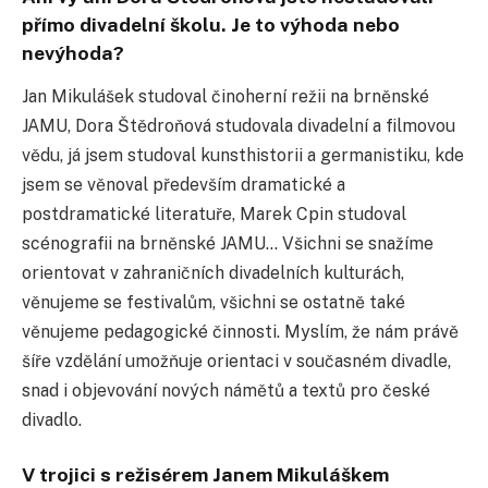
přímo divadelní školu. Je to výhoda nebo
nevýhoda?
Jan Mikulášek studoval činoherní režii na brněnské
JAMU, Dora Štědroňová studovala divadelní a filmovou
vědu, já jsem studoval kunsthistorii a germanistiku, kde
jsem se věnoval především dramatické a
postdramatické literatuře, Marek Cpin studoval
scénografii na brněnské JAMU… Všichni se snažíme
orientovat v zahraničních divadelních kulturách,
věnujeme se festivalům, všichni se ostatně také
věnujeme pedagogické činnosti. Myslím, že nám právě
šíře vzdělání umožňuje orientaci v současném divadle,
snad i objevování nových námětů a textů pro české
divadlo.
V trojici s režisérem Janem Mikuláškem