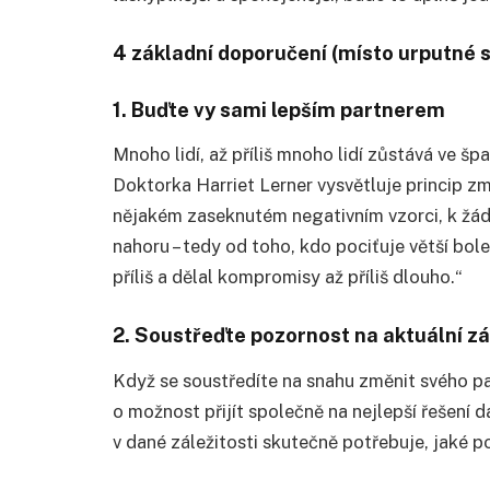
4 základní doporučení (místo urputné 
1. Buďte vy sami lepším partnerem
Mnoho lidí, až příliš mnoho lidí zůstává ve š
Doktorka Harriet Lerner vysvětluje princip z
nějakém zaseknutém negativním vzorci, k žá
nahoru – tedy od toho, kdo pociťuje větší bol
příliš a dělal kompromisy až příliš dlouho.“
2. Soustřeďte pozornost na aktuální zá
Když se soustředíte na snahu změnit svého pa
o možnost přijít společně na nejlepší řešení d
v dané záležitosti skutečně potřebuje, jaké po