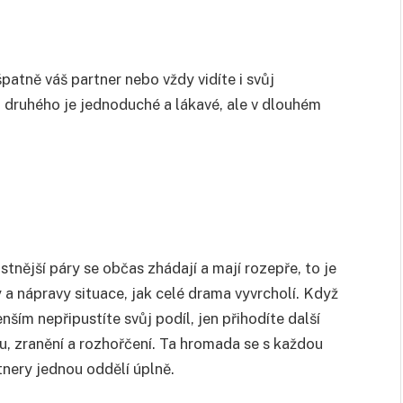
patně váš partner nebo vždy vidíte i svůj
a druhého je jednoduché a lákavé, ale v dlouhém
stnější páry se občas zhádají a mají rozepře, to je
y a nápravy situace, jak celé drama vyvrcholí. Když
nším nepřipustíte svůj podíl, jen přihodíte další
u, zranění a rozhořčení. Ta hromada se s každou
tnery jednou oddělí úplně.