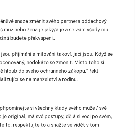
úpěnlivé snaze změnit svého partnera oddechový
áš muž nebo žena je jaký/á je a se vším všudy mu
 možná budete překvapeni…
jsou přijímáni a milováni takoví, jací jsou. Když se
ní oceňovaný, nedokáže se změnit. Místo toho si
ště hloub do svého ochranného zákopu,“ řekl
izující se na manželství a rodinu.
 – připomínejte si všechny klady svého muže / své
 je originál, má své postupy, dělá si věci po svém,
te to, respektujte to a snažte se vidět v tom