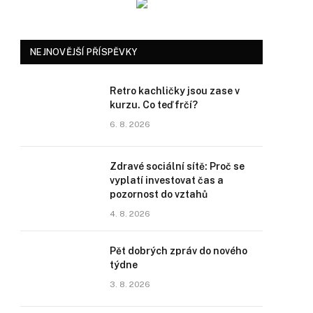
NEJNOVĚJŠÍ PŘÍSPĚVKY
Retro kachličky jsou zase v
kurzu. Co teď frčí?
6. 8. 2026
Zdravé sociální sítě: Proč se
vyplatí investovat čas a
pozornost do vztahů
4. 8. 2026
Pět dobrých zpráv do nového
týdne
3. 8. 2026