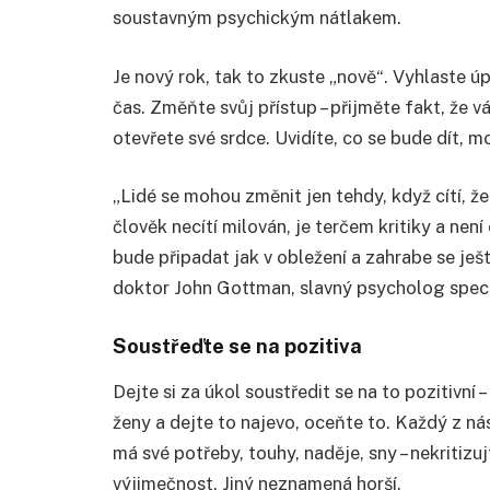
soustavným psychickým nátlakem.
Je nový rok, tak to zkuste „nově“. Vyhlaste 
čas. Změňte svůj přístup – přijměte fakt, že v
otevřete své srdce. Uvidíte, co se bude dít,
„Lidé se mohou změnit jen tehdy, když cítí, že 
člověk necítí milován, je terčem kritiky a ne
bude připadat jak v obležení a zahrabe se je
doktor John Gottman, slavný psycholog special
Soustřeďte se na pozitiva
Dejte si za úkol soustředit se na to pozitivní
ženy a dejte to najevo, oceňte to. Každý z nás
má své potřeby, touhy, naděje, sny – nekritizuj
výjimečnost. Jiný neznamená horší.