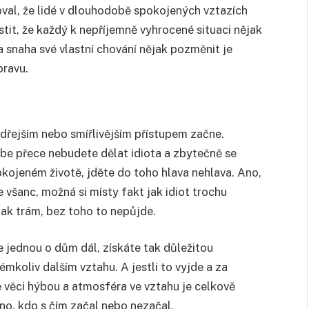
val, že lidé v dlouhodobě spokojených vztazích
stit, že každý k nepříjemně vyhrocené situaci nějak
a snaha své vlastní chování nějak pozměnit je
pravu.
dřejším nebo smířlivějším přístupem začne.
be přece nebudete dělat idiota a zbytečně se
okojeném životě, jděte do toho hlava nehlava. Ano,
e všanc, možná si místy fakt jak idiot trochu
 jak trám, bez toho to nepůjde.
te jednou o dům dál, získáte tak důležitou
kémkoliv dalším vztahu. A jestli to vyjde a za
 věci hýbou a atmosféra ve vztahu je celkově
dno, kdo s čím začal nebo nezačal.