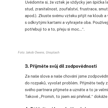
Uvědomte si, že vztek je vždycky jen špička l
stud, zranitelnost, zoufalství, frustrace, sm
apod.). Zkuste svému vzteku přijít na kloub a 
s odkrytými kartami a vyhrajete oba. Používejt
potřebuji to a to, přeju si moc…“.
Foto: Jakob Owens, Unsplash
3. Přijměte svůj díl zodpovědnosti
Za naše slova a naše chování jsme zodpovědní
do rozpaků, vyvolat problém. Přijměte tedy zo
svého partnera přijmete a uznáte a to je velm
Takové „Promiň, to jsem asi přehnal.“ dokáže 