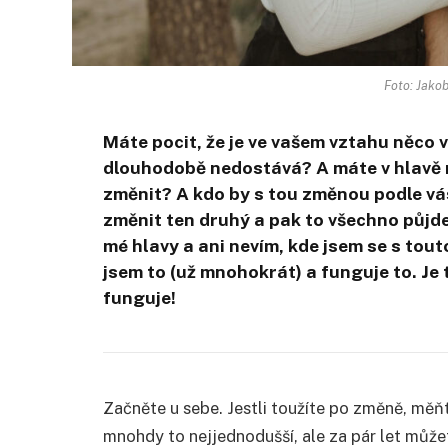
Foto: Jako
Máte pocit, že je ve vašem vztahu něco
dlouhodobě nedostává? A máte v hlavě n
změnit? A kdo by s tou změnou podle vás
změnit ten druhý a pak to všechno půjde
mé hlavy a ani nevím, kde jsem se s tou
jsem to (už mnohokrát) a funguje to. Je
funguje!
Začněte u sebe. Jestli toužíte po změně, měňt
mnohdy to nejjednodušší, ale za pár let můžet