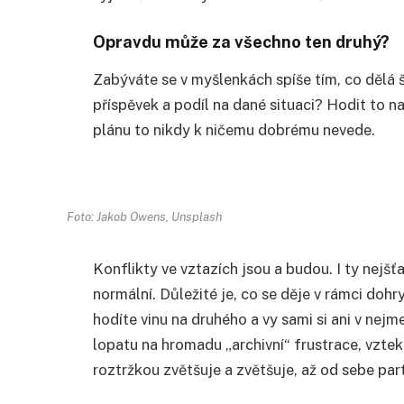
Opravdu může za všechno ten druhý?
Zabýváte se v myšlenkách spíše tím, co dělá š
příspěvek a podíl na dané situaci? Hodit to n
plánu to nikdy k ničemu dobrému nevede.
Foto: Jakob Owens, Unsplash
Konflikty ve vztazích jsou a budou. I ty nejšťa
normální. Důležité je, co se děje v rámci dohr
hodíte vinu na druhého a vy sami si ani v nejme
lopatu na hromadu „archivní“ frustrace, vztek
roztržkou zvětšuje a zvětšuje, až od sebe par