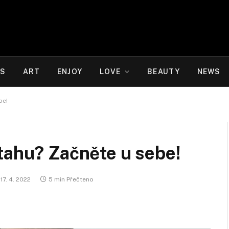
WS
ART
ENJOY
LOVE
BEAUTY
NEWS
be!
tahu? Začněte u sebe!
17. 4. 2022
5 min Přečteno