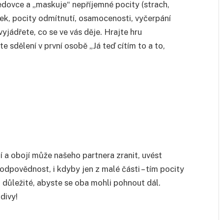
edovce a „maskuje“ nepříjemné pocity (strach,
utek, pocity odmítnutí, osamocenosti, vyčerpání
vyjádřete, co se ve vás děje. Hrajte hru
e sdělení v první osobě „Já teď cítím to a to,
 a obojí může našeho partnera zranit, uvést
dpovědnost, i kdyby jen z malé části – tím pocity
i důležité, abyste se oba mohli pohnout dál.
divy!