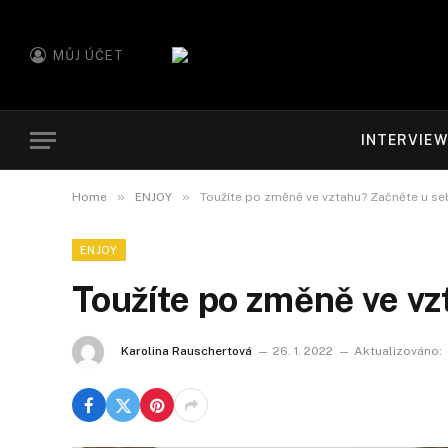
MŮJ ÚČET
INTERVIE
»
»
Home
ENJOY
Toužíte po změně ve vztahu? Začněte u se
ENJOY
Toužíte po změně ve vz
Karolina Rauschertová
26. 1. 2022
Aktualizováno: