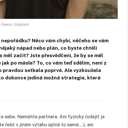
b Owens, Unsplash
 v nepořádku? Něco vám chybí, něčeho se vám
ějaký nápad nebo plán, co byste chtěli
 měl začít? Jste přesvědčeni, že by se měl
 jak po másle? To, co vám teď sdělím, není z
to pravdou setkala poprvé. Ale vyzkoušela
 to dokonce jediná možná strategie, která
e sebe. Neměňte partnera. Ani fyzicky (odejít je
e řešit v jiném vztahu úplně to samé….), ani