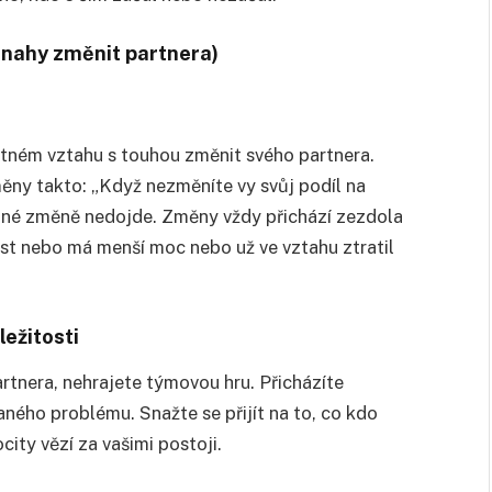
snahy změnit partnera)
patném vztahu s touhou změnit svého partnera.
měny takto: „Když nezměníte vy svůj podíl na
dné změně nedojde. Změny vždy přichází zezdola
est nebo má menší moc nebo už ve vztahu ztratil
ležitosti
rtnera, nehrajete týmovou hru. Přicházíte
aného problému. Snažte se přijít na to, co kdo
city vězí za vašimi postoji.