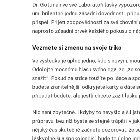
Dr. Gottman ve své Laboratoři lásky vypozoro
umí brilantně jednu zásadní dovednost – připu
přispěl. Přijetí zodpovědnosti za své chování 
naprosto zásadní prvek každého pokusu o ná
Vezměte si změnu na svoje triko
Ve výsledku je úplně jedno, kdo s novým, mou
Odolejte mocnému hlasu svého ega, že „ze se
snažit“. Pokud ze srdce toužíte po lásce a sp
budete zranitelnější, odkryjete karty a dáte s
připadat budete, ale jestli chcete zažít lásku
Nic není zbytečně. I kdyby to nevyšlo a šli js
průpravu, bez níž byste se stejně trápili i v ja
nějaký čas skutečně začnete pozorovat, že se
láskyplnější a spokojenější, bude to úplně je