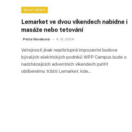
WHAT NEWS
Lemarket ve dvou víkendech nabídne i
masáže nebo tetování
Petra Nováková
4. 12. 2024
Veřejnosti jinak nepřístupná impozantní budova
bývalých elektrických podniků WPP Campus bude o
nadcházejících adventních víkendech patřit
oblíbenému tržišti Lemarket, kde…