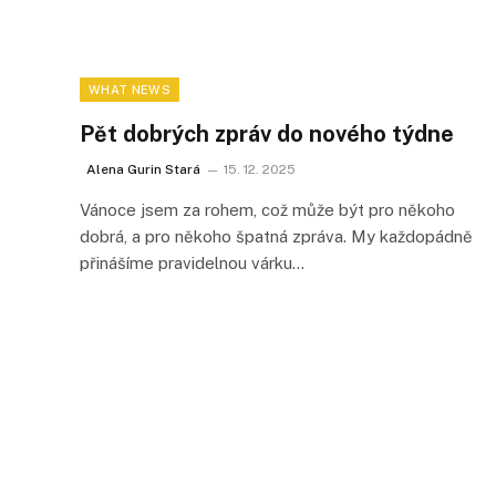
WHAT NEWS
Pět dobrých zpráv do nového týdne
Alena Gurin Stará
15. 12. 2025
Vánoce jsem za rohem, což může být pro někoho
dobrá, a pro někoho špatná zpráva. My každopádně
přinášíme pravidelnou várku…