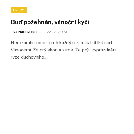
ENJOY
Buď požehnán, vánoční kýči
Iva Hadj Moussa
23. 12. 2023
Nerozumím tomu, proč každý rok tolik lidí lká nad
Vánocemi. Že prý shon a stres. Že prý „vyprázdnění“
ryze duchovního…