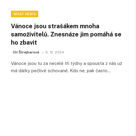
WHAT NEWS
Vánoce jsou strašákem mnoha
samoživitelů. Znesnáze jim pomáhá se
ho zbavit
Olí Štrejbarová
6. 12. 2024
Vánoce jsou tu za necelé tři týdny a spousta z nás už
má dárky pečlivě schované. Kdo ne, pak často…