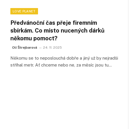
LOVE PLANET
Předvánoční čas přeje firemním
sbírkám. Co místo nucených dárků
někomu pomoct?
Olí Štrejbarová
24. 11. 2025
Někomu se to neposlouchá dobře a jiný už by nejradši
stříhal metr. Ať chceme nebo ne, za měsíc jsou tu…