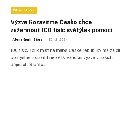
WHAT NEWS
Výzva Rozsviťme Česko chce
zažehnout 100 tisíc světýlek pomoci
Alena Gurin Stará
13. 12. 2024
100 tisíc. Tolik míst na mapě České republiky má za cíl
pomyslně rozsvítit největší vánoční výzva v našich
dějinách. Staňte…