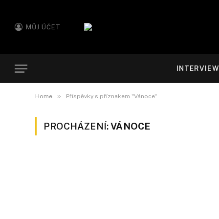
MŮJ ÚČET
INTERVIE
»
Home
Příspěvky s příznakem "Vánoce"
PROCHÁZENÍ:
VÁNOCE