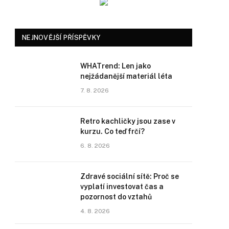
NEJNOVĚJŠÍ PŘÍSPĚVKY
WHATrend: Len jako
nejžádanější materiál léta
7. 8. 2026
Retro kachličky jsou zase v
kurzu. Co teď frčí?
6. 8. 2026
Zdravé sociální sítě: Proč se
vyplatí investovat čas a
pozornost do vztahů
4. 8. 2026