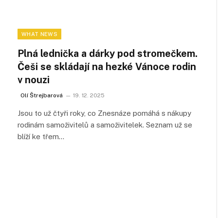
WHAT NEWS
Plná lednička a dárky pod stromečkem.
Češi se skládají na hezké Vánoce rodin
v nouzi
Olí Štrejbarová
19. 12. 2025
Jsou to už čtyři roky, co Znesnáze pomáhá s nákupy
rodinám samoživitelů a samoživitelek. Seznam už se
blíží ke třem…