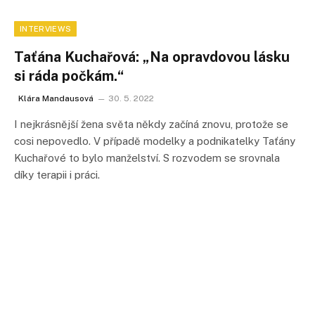
INTERVIEWS
Taťána Kuchařová: „Na opravdovou lásku
si ráda počkám.“
Klára Mandausová
30. 5. 2022
I nejkrásnější žena světa někdy začíná znovu, protože se
cosi nepovedlo. V případě modelky a podnikatelky Taťány
Kuchařové to bylo manželství. S rozvodem se srovnala
díky terapii i práci.