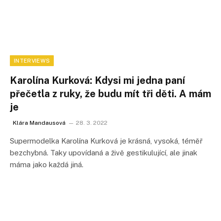
INTERVIEWS
Karolína Kurková: Kdysi mi jedna paní
přečetla z ruky, že budu mít tři děti. A mám
je
Klára Mandausová
28. 3. 2022
Supermodelka Karolína Kurková je krásná, vysoká, téměř
bezchybná. Taky upovídaná a živě gestikulující, ale jinak
máma jako každá jiná.