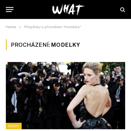
»
Home
Příspěvky s příznakem "modelky"
PROCHÁZENÍ:
MODELKY
ENJOY