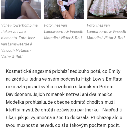
Vůně Flowerbomb má
Foto: Inez van
Foto: Inez van
flakon ve tvaru
Lamsweerde & Vinoodh
Lamsweerde & Vinoodh
diamantu. Foto: Inez
Matadin / Viktor & Rolf
Matadin / Viktor & Rolf
van Lamsweerde &
Vinoodh Matadin /
Viktor & Rolf
Kosmetické angažmá přichází nedlouho poté, co Emily
na začátku ledna ve svém podcastu High Low s EmRata
rozmázla pozadí svého rozchodu s komikem Petem
Davidsonem. Jejich románek netrval ani dva měsíce.
Modelka prohlásila, že obecně odmítá chodit s muži,
kteří si myslí, že chtějí nezávislou partnerku. „Napřed ti
říkají, jak jsi výjimečná a žes to dokázala. Přicházejí ale o
svou mužnost a nevědí, co si s takovým pocitem počít.