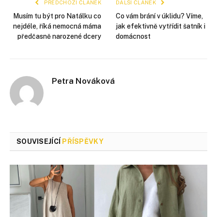
PŘEDCHOZÍ ČLÁNEK
DALŠÍ ČLÁNEK
Musím tu být pro Natálku co
Co vám brání v úklidu? Víme,
nejdéle, říká nemocná máma
jak efektivně vytřídit šatník i
předčasně narozené dcery
domácnost
Petra Nováková
SOUVISEJÍCÍ
PŘÍSPĚVKY