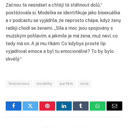
Začnou tě nesnášet a chtějí tě stáhnout dolů,“
postěžovala si. Modelka se identifikuje jako bisexuálka
a v podcastu se vyjádřila, že naprosto chápe, když ženy
raději chodí se ženami. „Síla a moc jsou spojovány s
mužským pohlavím, a jakmile je má žena, muž neví, co
tedy má on. A já mu říkám: Co kdybys prostě líp
vyjadřoval emoce a byl tu emocionálně? To by bylo
skvělý.“
feminismus
modelky
parfém
vůně
Facebook
Twitter
Pinterest
LinkedIn
Tumblr
WhatsApp
E-
mail