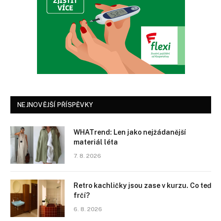
NEJNOVĚJŠÍ PŘÍSPĚVKY
WHATrend: Len jako nejžádanější
materiál léta
7. 8. 2026
Retro kachličky jsou zase v kurzu. Co teď
frčí?
6. 8. 2026