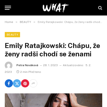
»
»
Home
BEAUTY
Emily Ratajkowski: Chápu, že ženy radši chodí se ženami
BEAUTY
Emily Ratajkowski: Chápu, že
ženy radši chodí se ženami
Petra Nováková
28. 1. 2023
Aktualizováno:
5. 2.
2023
2 min Přečteno