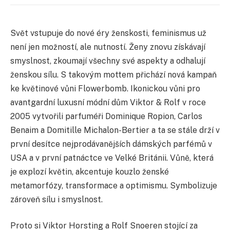
Svět vstupuje do nové éry ženskosti, feminismus už
není jen možností, ale nutností. Ženy znovu získávají
smyslnost, zkoumají všechny své aspekty a odhalují
ženskou sílu. S takovým mottem přichází nová kampaň
ke květinové vůni Flowerbomb. Ikonickou vůni pro
avantgardní luxusní módní dům Viktor & Rolf v roce
2005 vytvořili parfuméři Dominique Ropion, Carlos
Benaim a Domitille Michalon-Bertier a ta se stále drží v
první desítce nejprodávanějších dámských parfémů v
USA a v první patnáctce ve Velké Británii. Vůně, která
je explozí květin, akcentuje kouzlo ženské
metamorfózy, transformace a optimismu. Symbolizuje
zároveň sílu i smyslnost.
Proto si Viktor Horsting a Rolf Snoeren stojící za