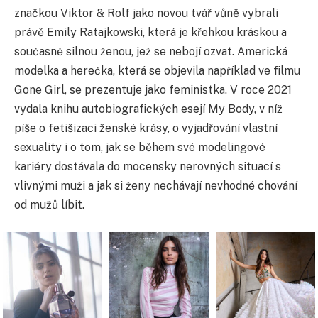
značkou Viktor & Rolf jako novou tvář vůně vybrali
právě Emily Ratajkowski, která je křehkou kráskou a
současně silnou ženou, jež se nebojí ozvat. Americká
modelka a herečka, která se objevila například ve filmu
Gone Girl, se prezentuje jako feministka. V roce 2021
vydala knihu autobiografických esejí My Body, v níž
píše o fetišizaci ženské krásy, o vyjadřování vlastní
sexuality i o tom, jak se během své modelingové
kariéry dostávala do mocensky nerovných situací s
vlivnými muži a jak si ženy nechávají nevhodné chování
od mužů líbit.