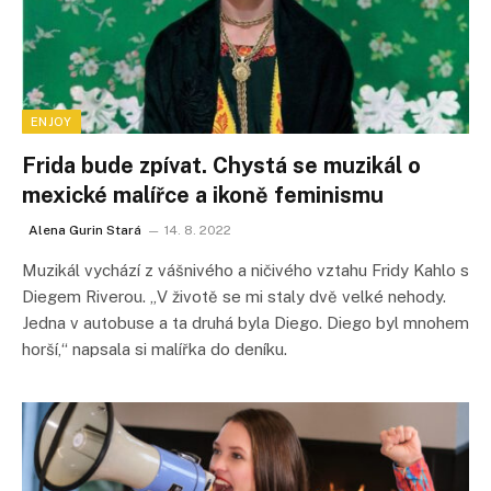
ENJOY
Frida bude zpívat. Chystá se muzikál o
mexické malířce a ikoně feminismu
Alena Gurin Stará
14. 8. 2022
Muzikál vychází z vášnivého a ničivého vztahu Fridy Kahlo s
Diegem Riverou. „V životě se mi staly dvě velké nehody.
Jedna v autobuse a ta druhá byla Diego. Diego byl mnohem
horší,“ napsala si malířka do deníku.