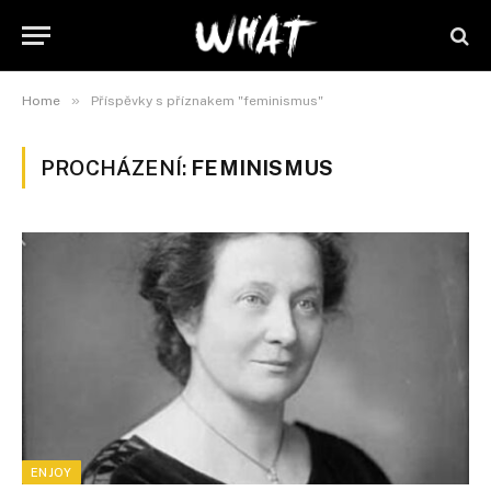
»
Home
Příspěvky s příznakem "feminismus"
PROCHÁZENÍ:
FEMINISMUS
ENJOY