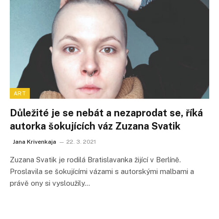
ART
Důležité je se nebát a nezaprodat se, říká
autorka šokujících váz Zuzana Svatik
Jana Krivenkaja
22. 3. 2021
Zuzana Svatik je rodilá Bratislavanka žijící v Berlíně.
Proslavila se šokujícími vázami s autorskými malbami a
právě ony si vysloužily…