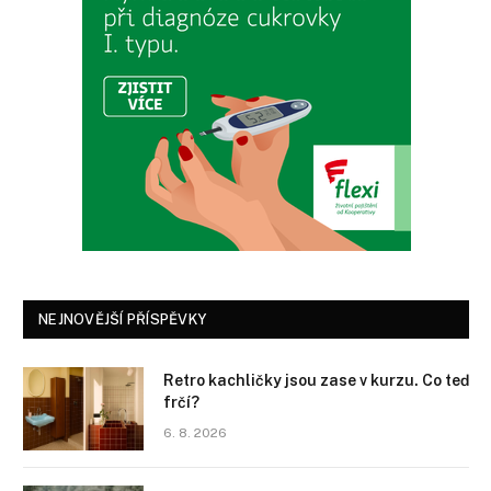
NEJNOVĚJŠÍ PŘÍSPĚVKY
Retro kachličky jsou zase v kurzu. Co teď
frčí?
6. 8. 2026