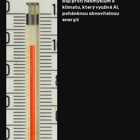
boji proti nesmyslům o
klimatu, který využívá AI,
poháněnou obnovitelnou
energií