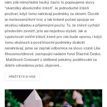
nám zdá mimořádně hezký, často to popisujeme slovy
“okamžiky absolutního štěstí”. Je jednoduché štěstí
prožívat, když tomu nahrávají podmínky za oknem. Člověk
je meteosenzitivní tvor, a tak krásné počasí spojuje se
skvělou náladou a příjemnými pocity. To, že štěstí vychází
především zevnitř, jste asi nejednou slyšeli. Jak si
vypěstovat vnitřní štěstí, které pro vás bude oporou, i když
tomu okolnosti a povětrnostní podmínky dvakrát
nenahrávají, jsme se zeptali odbornice na slovo vzaté Lilie
Khousnoutdinové, zastupující nadační fond Šťastné Česko.
Maličkosti Croissant z oblíbené pekárny, poděkování za
dobře odvedenou práci, objevení…
PŘEČTĚTE SI VÍCE