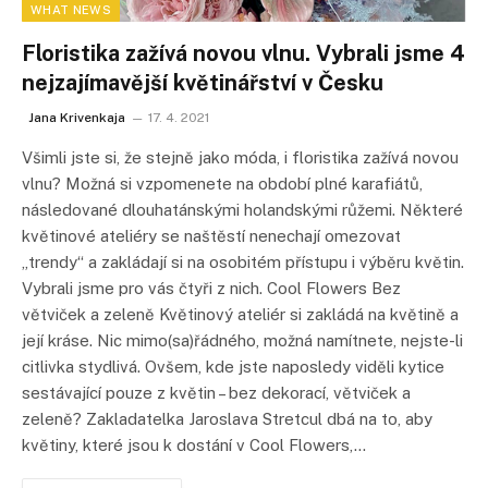
WHAT NEWS
Floristika zažívá novou vlnu. Vybrali jsme 4
nejzajímavější květinářství v Česku
Jana Krivenkaja
17. 4. 2021
Všimli jste si, že stejně jako móda, i floristika zažívá novou
vlnu? Možná si vzpomenete na období plné karafiátů,
následované dlouhatánskými holandskými růžemi. Některé
květinové ateliéry se naštěstí nenechají omezovat
„trendy“ a zakládají si na osobitém přístupu i výběru květin.
Vybrali jsme pro vás čtyři z nich. Cool Flowers Bez
větviček a zeleně Květinový ateliér si zakládá na květině a
její kráse. Nic mimo(sa)řádného, možná namítnete, nejste-li
citlivka stydlivá. Ovšem, kde jste naposledy viděli kytice
sestávající pouze z květin – bez dekorací, větviček a
zeleně? Zakladatelka Jaroslava Stretcul dbá na to, aby
květiny, které jsou k dostání v Cool Flowers,…