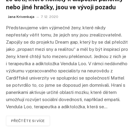
nebo jiné hračky, jsou ve vývoji pozadu
Jana Krivenkaja
7. 12. 2020
Představujeme vám výjimečné ženy, které nikdy
nepřestaly věřit tomu, že jejich sny jsou zrealizovatelné.
Zapojily se do projektu Dream gap, který by se dal přeložit
jako „propast mezi sny a realitou“ a měl by být inspirací pro
ženy, které chtějí tuto mezeru překlenout. Jednou z nich je
i terapeutka a adiktoložka Vendula Loo. V rámci nedávného
výzkumu vypracovaného specialisty na neurovědu z
Cardiffské univerzity ve spolupráci se společností Mattel
se potvrdilo to, co jsme se doposud jen domnívali. Hraní s
panenkami aktivuje určité oblasti mozku, které dětem
umožňují rozvíjet sociální dovednosti, například empatii.
Vendula Loo, terapeutka a adiktoložka, která se…
PŘEČTĚTE SI VÍCE