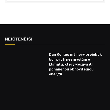
NEJČTENĚJŠÍ
Dan Kortus má nový projekt k
boji proti nesmyslům o
klimatu, který využívá AI,
poháněnou obnovitelnou
energií