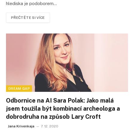
hlediska je podoborem…
PŘEČTĚTE SI VÍCE
DREAM GAP
Odbornice na AI Sara Polak: Jako malá
jsem toužila být kombinací archeologa a
dobrodruha na způsob Lary Croft
Jana Krivenkaja
7. 12. 2020