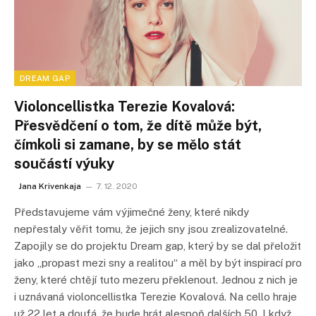
DREAM GAP
Violoncellistka Terezie Kovalová:
Přesvědčení o tom, že dítě může být,
čímkoli si zamane, by se mělo stát
součástí výuky
Jana Krivenkaja
7. 12. 2020
Představujeme vám výjimečné ženy, které nikdy
nepřestaly věřit tomu, že jejich sny jsou zrealizovatelné.
Zapojily se do projektu Dream gap, který by se dal přeložit
jako „propast mezi sny a realitou“ a měl by být inspirací pro
ženy, které chtějí tuto mezeru překlenout. Jednou z nich je
i uznávaná violoncellistka Terezie Kovalová. Na cello hraje
už 22 let a doufá, že bude hrát alespoň dalších 50. I když