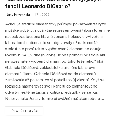
fandí i Leonardo DiCaprio?
Jana Krivenkaja
17. 1. 2022
Ačkoli je tradiční diamantový průmysl považován za ryze
mužské odvětví, nová vlna reprezentovaná laboratořemi je
naopak zastoupena hlavně ženami. Pokusy o vytvoření
laboratorního diamantu se objevovaly už na konci 19.
století, ale první takto vypěstovaný diamant se datuje
rokem 1954. „V dnešní době už bez pomoci přístroje ani
nerozeznáte vyrobený diamant od toho těženého,“ říká
Gabriela Dědičová, zakladatelka ateliéru lab-grown
diamantů Tiami. Gabriela Dědičová se do diamantů
zamilovala až po tom, co si pořídila svůj vlastní. Když se
rozhodla nasměrovat svoji kariéru do diamantového
odvětví, ještě netušila, s kolika předsudky se setká.
Nejprve jako žena v tomto převážně mužském oboru,…
PŘEČTĚTE SI VÍCE