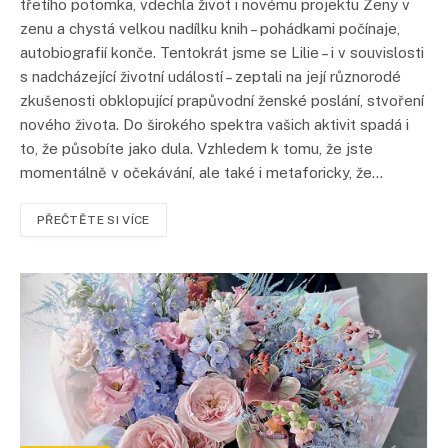
třetího potomka, vdechla život i novému projektu Ženy v
zenu a chystá velkou nadílku knih – pohádkami počínaje,
autobiografií konče. Tentokrát jsme se Lilie – i v souvislosti
s nadcházející životní událostí – zeptali na její různorodé
zkušenosti obklopující prapůvodní ženské poslání, stvoření
nového života. Do širokého spektra vašich aktivit spadá i
to, že působíte jako dula. Vzhledem k tomu, že jste
momentálně v očekávání, ale také i metaforicky, že…
PŘEČTĚTE SI VÍCE