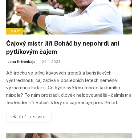
ENJOY
Čajový mistr Jiří Boháč by nepohrdl ani
pytlíkovým čajem
Jana Krivenkaja
24. 1. 2023
Ač trochu ve stínu kávových trendů a baristických
výstředností, čaj zažívá v posledních letech neméně
významnou katarzi. Co hýbe světem tohoto kulturního
nápoje? To nám prozradil člověk nejpovolanější – čajmistr a
teatender Jiří Boháč, který se čaji věnuje přes 25 let.
PŘEČTĚTE SI VÍCE