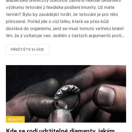
alabamské univerzity dokonce zasvětil několik desetiletí
výzkumu tetování z hlediska posílení imunity. Už máte
termín? Bylo by zavádějící tvrdit, že tetování je pro tělo
přirozené. Pořád jde o cizí látku, která se přes kůži
dostává do organismu, jenž se musí tomuto vetřelci bránit
tím, že ji vytlačuje ven. Jedním z častých argumentů proti…
PŘEČTĚTE SI VÍCE
BEAUTY
Kde se rodí udržitelné diamanty, jakým