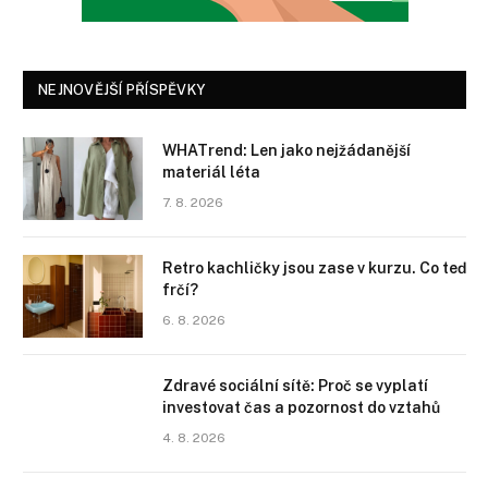
NEJNOVĚJŠÍ PŘÍSPĚVKY
WHATrend: Len jako nejžádanější
materiál léta
7. 8. 2026
Retro kachličky jsou zase v kurzu. Co teď
frčí?
6. 8. 2026
Zdravé sociální sítě: Proč se vyplatí
investovat čas a pozornost do vztahů
4. 8. 2026