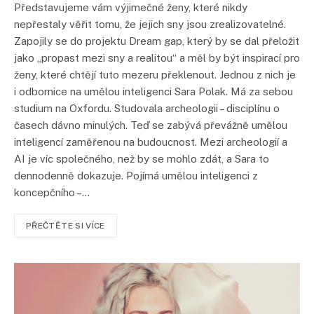
Představujeme vám výjimečné ženy, které nikdy
nepřestaly věřit tomu, že jejich sny jsou zrealizovatelné.
Zapojily se do projektu Dream gap, který by se dal přeložit
jako „propast mezi sny a realitou“ a měl by být inspirací pro
ženy, které chtějí tuto mezeru překlenout. Jednou z nich je
i odbornice na umělou inteligenci Sara Polak. Má za sebou
studium na Oxfordu. Studovala archeologii – disciplínu o
časech dávno minulých. Teď se zabývá převážně umělou
inteligencí zaměřenou na budoucnost. Mezi archeologií a
AI je víc společného, než by se mohlo zdát, a Sara to
dennodenně dokazuje. Pojímá umělou inteligenci z
koncepčního –…
PŘEČTĚTE SI VÍCE