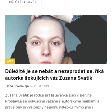
PŘEČTĚTE SI VÍCE
ART
Důležité je se nebát a nezaprodat se, říká
autorka šokujících váz Zuzana Svatik
Jana Krivenkaja
22. 3. 2021
Zuzana Svatik je rodilá Bratislavanka žijící v Berlíně.
Proslavila se šokujícími vázami s autorskými malbami a
právě ony si vysloužily nejednu nálepku, mimo jiné i