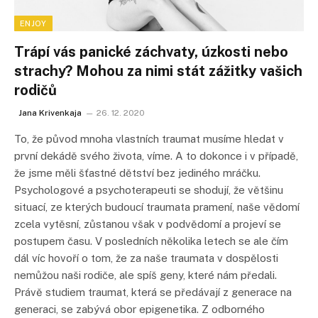
ENJOY
Trápí vás panické záchvaty, úzkosti nebo
strachy? Mohou za nimi stát zážitky vašich
rodičů
Jana Krivenkaja
26. 12. 2020
To, že původ mnoha vlastních traumat musíme hledat v
první dekádě svého života, víme. A to dokonce i v případě,
že jsme měli šťastné dětství bez jediného mráčku.
Psychologové a psychoterapeuti se shodují, že většinu
situací, ze kterých budoucí traumata pramení, naše vědomí
zcela vytěsní, zůstanou však v podvědomí a projeví se
postupem času. V posledních několika letech se ale čím
dál víc hovoří o tom, že za naše traumata v dospělosti
nemůžou naši rodiče, ale spíš geny, které nám předali.
Právě studiem traumat, která se předávají z generace na
generaci, se zabývá obor epigenetika. Z odborného