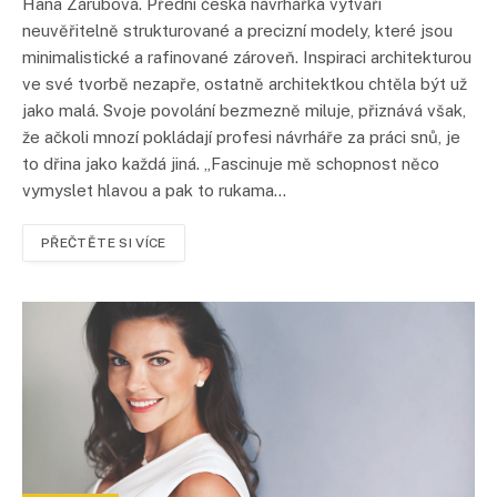
Hana Zárubová. Přední česká návrhářka vytváří
neuvěřitelně strukturované a precizní modely, které jsou
minimalistické a rafinované zároveň. Inspiraci architekturou
ve své tvorbě nezapře, ostatně architektkou chtěla být už
jako malá. Svoje povolání bezmezně miluje, přiznává však,
že ačkoli mnozí pokládají profesi návrháře za práci snů, je
to dřina jako každá jiná. „Fascinuje mě schopnost něco
vymyslet hlavou a pak to rukama…
PŘEČTĚTE SI VÍCE