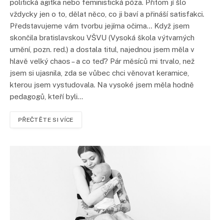
politická agitka nebo feministická póza. Přitom jí šlo
vždycky jen o to, dělat něco, co ji baví a přináší satisfakci.
Představujeme vám tvorbu jejíma očima… Když jsem
skončila bratislavskou VŠVU (Vysoká škola výtvarných
umění, pozn. red.) a dostala titul, najednou jsem měla v
hlavě velký chaos – a co teď? Pár měsíců mi trvalo, než
jsem si ujasnila, zda se vůbec chci věnovat keramice,
kterou jsem vystudovala. Na vysoké jsem měla hodně
pedagogů, kteří byli…
PŘEČTĚTE SI VÍCE