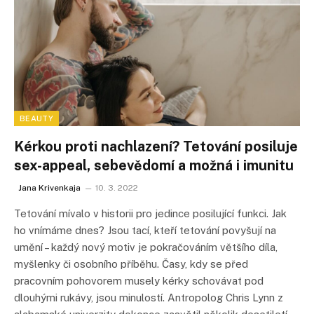
BEAUTY
Kérkou proti nachlazení? Tetování posiluje
sex-appeal, sebevědomí a možná i imunitu
Jana Krivenkaja
10. 3. 2022
Tetování mívalo v historii pro jedince posilující funkci. Jak
ho vnímáme dnes? Jsou tací, kteří tetování povyšují na
umění – každý nový motiv je pokračováním většího díla,
myšlenky či osobního příběhu. Časy, kdy se před
pracovním pohovorem musely kérky schovávat pod
dlouhými rukávy, jsou minulostí. Antropolog Chris Lynn z