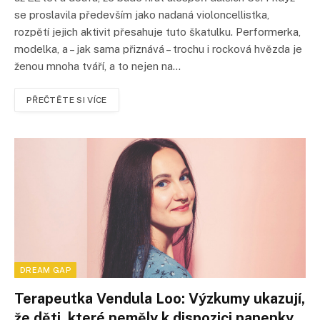
se proslavila především jako nadaná violoncellistka,
rozpětí jejich aktivit přesahuje tuto škatulku. Performerka,
modelka, a – jak sama přiznává – trochu i rocková hvězda je
ženou mnoha tváří, a to nejen na…
PŘEČTĚTE SI VÍCE
DREAM GAP
Terapeutka Vendula Loo: Výzkumy ukazují,
že děti, které neměly k dispozici panenky