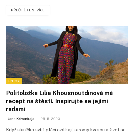
PŘEČTĚTE SI VÍCE
ENJOY
Politoložka Lilia Khousnoutdinová má
recept na štěstí. Inspirujte se jejími
radami
Jana Krivenkaja
25. 5. 2020
Když sluníčko svítí, ptáci cvrlikají, stromy kvetou a život se