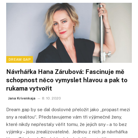
DREAM GAP
Návrhářka Hana Zárubová: Fascinuje mě
schopnost něco vymyslet hlavou a pak to
rukama vytvořit
Jana Krivenkaja
8. 10. 2020
Dream gap by se dal doslovně přeložit jako „propast mezi
sny a realitou“. Představujeme vám tři výjimečné ženy,
které nikdy nepřestaly věřit tomu, že jejich sny – a to bez
výjimky – jsou zrealizovatelné. Jednou z nich je návrhářka