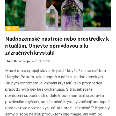
ENJOY
Nadpozemské nástroje nebo prostředky k
rituálům. Objevte opravdovou sílu
zázračných krystalů
Jana Krivenkaja
3. 3. 2020
Mnozí stále spojují slovo „krystal“ když už ne se světem
Harryho Pottera, tak alespoň s něčím „nadpozemským“.
Druhým extrémem je vnímání krystalů jako prostředku
prapodivných sektářských rituálů. S tím, jak roste
povědomí společnosti o důležitosti mentálního zdraví a
pozitivního myšlení, se zázračné krystaly začínají postupně
dostávat víc a víc na výsluní. Ale proč „zázračné“? Krystaly
samy o sobě nejsou produktem bílé magie, ani vám po