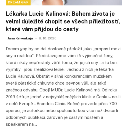
DREAM GAP
Lékařka Lucie Kalinová: Během života je
velmi důležité chopit se všech příležitostí,
které vám přijdou do cesty
Jana Krivenkaja
8. 10. 2020
Dream gap by se dal doslovně přeložit jako „propast mezi
sny a realitou“. Představujeme vám tři výjimečné ženy,
které nikdy nepřestaly věřit tomu, že jejich sny – a to bez
výjimky – jsou zrealizovatelné. Jednou z nich je lékařka
Lucie Kalinová. Obstát v silně konkurenčním mužském
světě plastické chirurgie chce pevnou vůli, ale také
značnou odvahu. Obojí MUDr. Lucie Kalinová má. Od roku
2019 šéfuje jedné z nejvyhlášenějších klinik v Česku – ne-li
v celé Evropě – Brandeis Clinic. Ročně provede přes 700
operací, je autorkou nebo spoluautorkou více než dvaceti
odborných publikací, zároveň je častým hostem a
speakerem na…